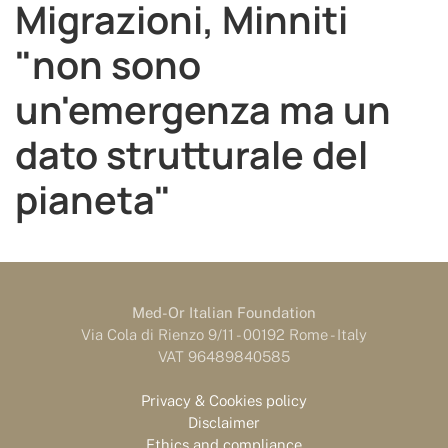
Migrazioni, Minniti
"non sono
un'emergenza ma un
dato strutturale del
pianeta"
Med-Or Italian Foundation
Via Cola di Rienzo 9/11 - 00192 Rome - Italy
VAT 96489840585
Privacy & Cookies policy
Disclaimer
Ethics and compliance