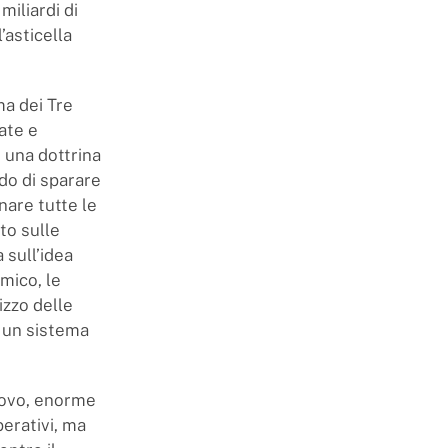
miliardi di
’asticella
ma dei Tre
zate e
è una dottrina
do di sparare
nare tutte le
to sulle
 sull’idea
mico, le
izzo delle
è un sistema
nuovo, enorme
erativi, ma