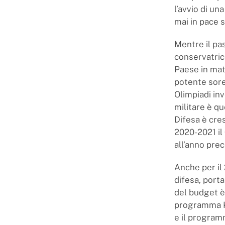
l’avvio di un
mai in pace s
Mentre il pa
conservatric
Paese in mate
potente sore
Olimpiadi in
militare è qu
Difesa è cre
2020-2021 il
all’anno pre
Anche per il
difesa, porta
del budget è 
programma Ki
e il program