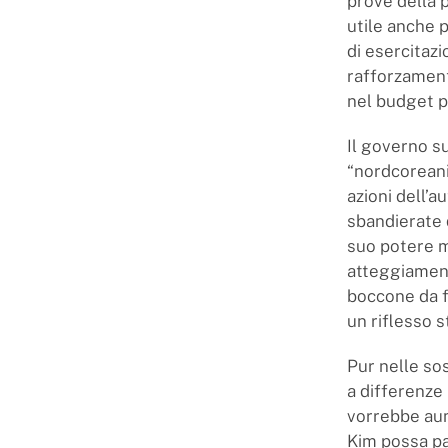
prove della p
utile anche p
di esercitazi
rafforzament
nel budget p
Il governo s
“nordcoreani
azioni dell’
sbandierate 
suo potere m
atteggiament
boccone da f
un riflesso s
Pur nelle sos
a differenze 
vorrebbe aum
Kim possa pas