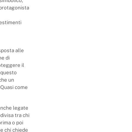
 simbolico,
è protagonista
vestimenti
sposta alle
ne di
oteggere il
e questo
che un
. Quasi come
 anche legate
divisa tra chi
rima o poi
 e chi chiede