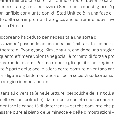
arata militare che si terrà il primo ottobre. L’evento sarà
er la strategia di sicurezza di Seul, che in questi giorni 
oni anfibie congiunte con gli Stati Unit ed è in una fase di
o della sua impronta strategica, anche tramite nuovi in
er la Difesa.
udcoreano ha ceduto per necessità a una sorta di
zzazione” passando ad una linea più “militarista” come ri
autocrate di Pyongyang, Kim Jong-un, che dopo una stagio
quanto effimere volontà negoziali è tornato di forza a pr
ostrando le armi. Per mantenere gli equilibri nel regim
o è parte del gioco, e allora certe posture diventano an
ar digerire alla democratica e libera società sudcoreana
trategico incondizionato.
tanziali diversità (e nelle letture iperboliche dei singoli,
nelle visioni politiche), da tempo la società sudcoreana è 
entare le capacità di deterrenza – perché convinto che p
sare oltre al piano delle minacce e delle dimostrazioni –