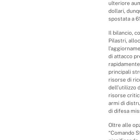
ulteriore aum
dollari, dunq
spostata a 61,
Il bilancio,
Pilastri, all
l’aggiornamen
di attacco p
rapidamente 
principali s
risorse di r
dell’utilizzo
risorse criti
armi di dist
di difesa mis
Oltre alle o
“Comando Str