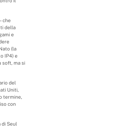
ontro il
— che
ti della
egami e
adere
Nato (la
o IP4) e
 soft, ma si
ario del
ti Uniti,
o termine,
iso con
a di Seul