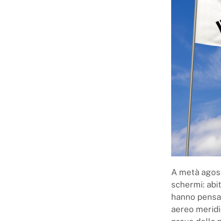
A metà agosto
schermi: abit
hanno pensato
aereo meridio