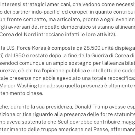
i interessi strategici americani, che vedono come necessi
dei partner indo-pacifici ed europei, in quanto contribui
 un fronte compatto, ma articolato, pronto a ogni evenien
 gli avversari del modello democratico si stanno allinean
 Corea del Nord intrecciano infatti le loro attività).
la U.S. Force Korea è composta da 28.500 unità dispiegat
 dal 1950 e restate dopo la fine della Guerra di Corea di
sendoci comunque un ampio sostegno per l’alleanza bilat
curezza, c’è chi tra l’opinione pubblica e intellettuale sud
 tale presenza non abbia agevolato una totale rappacifica
a per Washington adesso quella presenza è altamente s
ntenimento cinese.
he, durante la sua presidenza, Donald Trump avesse es
izione critica riguardo alla presenza delle forze statunit
ump aveva sostenuto che Seul dovrebbe contribuire magg
ntenimento delle truppe americane nel Paese, affermand