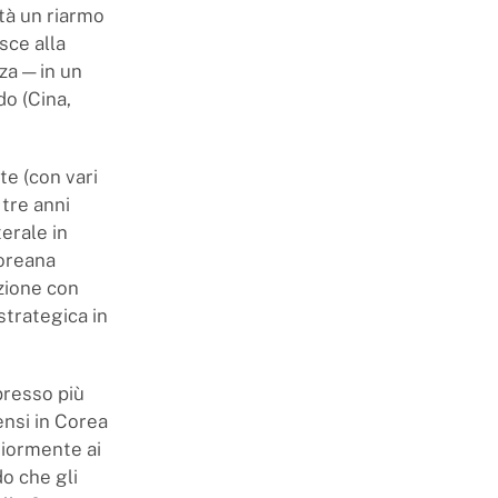
tà un riarmo
sce alla
za — in un
do (Cina,
e (con vari
 tre anni
erale in
coreana
zione con
trategica in
presso più
ensi in Corea
iormente ai
o che gli