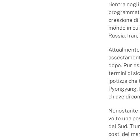
rientra negl
programmato 
creazione di
mondo in cui
Russia, Iran,
Attualmente 
assestamenti)
dopo. Pur es
termini di si
ipotizza che
Pyongyang. M
chiave di co
Nonostante c
volte una pos
del Sud. Tr
costi del ma