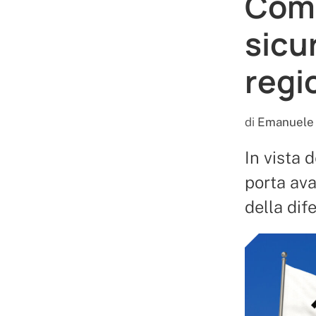
Come
sicu
regi
di
Emanuele 
In vista 
porta ava
della dif