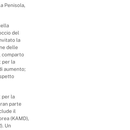
la Penisola,
ella
occio del
nvitato la
ne delle
el comparto
 per la
di aumento;
ispetto
 per la
 Gran parte
clude il
Corea (KAMD),
). Un