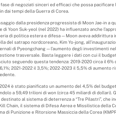
a fase di negoziati sinceri ed efficaci che possa pacificare 
in dai tempi della Guerra di Corea.
ssaggio dalla presidenza progressista di Moon Jae-in a qu
e di Yoon Suk-yeol (nel 2022) ha influenzato anche l’appr
ria di politica estera e difesa — Moon aveva addirittura i
lla del satrapo nordcoreano, Kim Yo-jong, all’inaugurazio
vernali di Pyeongchang — l’aumento degli investimenti n
estione trasversale. Basta leggere i dati con cui il budget
sciuto seguendo questa tendenza: 2019-2020 circa il 6% 
 6,1%; 2021-2022 il 3,5%; 2022-2023 il 5,5% di aumento r
cedente.
 2024 è stato pianificato un aumento del 4,5% del budget
ndolo a 59,49 trilioni di won (circa 45 miliardi di dollari).
destinato al sistema di deterrenza a “Tre Pilastri”, che in
ll Chain, il sistema di Difesa Aerea e Missilistica della 
ma di Punizione e Ritorsione Massiccia della Corea (KMPR