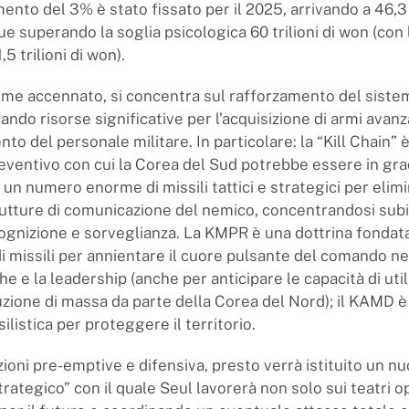
ento del 3% è stato fissato per il 2025, arrivando a 46,3 
ue superando la soglia psicologica 60 trilioni di won (con l
5 trilioni di won).
 come accennato, si concentra sul rafforzamento del siste
ocando risorse significative per l’acquisizione di armi avan
to del personale militare. In particolare: la “Kill Chain” 
reventivo con cui la Corea del Sud potrebbe essere in gra
un numero enorme di missili tattici e strategici per elimi
trutture di comunicazione del nemico, concentrandosi subi
icognizione e sorveglianza. La KMPR è una dottrina fondata
 di missili per annientare il cuore pulsante del comando ne
che e la leadership (anche per anticipare le capacità di util
ruzione di massa da parte della Corea del Nord); il KAMD 
silistica per proteggere il territorio.
pzioni pre-emptive e difensiva, presto verrà istituito un 
ategico” con il quale Seul lavorerà non solo sui teatri op