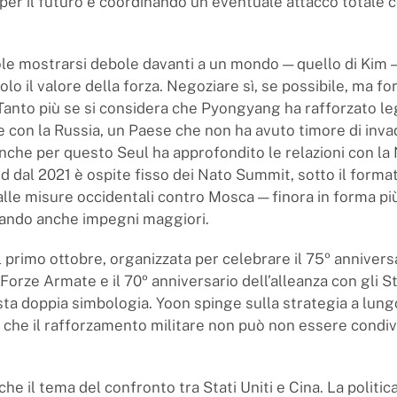
per il futuro e coordinando un eventuale attacco totale c
le mostrarsi debole davanti a un mondo — quello di Kim 
lo il valore della forza. Negoziare sì, se possibile, ma for
Tanto più se si considera che Pyongyang ha rafforzato l
 con la Russia, un Paese che non ha avuto timore di inv
anche per questo Seul ha approfondito le relazioni con la 
d dal 2021 è ospite fisso dei Nato Summit, sotto il format
alle misure occidentali contro Mosca — finora in forma più
tando anche impegni maggiori.
 primo ottobre, organizzata per celebrare il 75º annivers
Forze Armate e il 70º anniversario dell’alleanza con gli Sta
a doppia simbologia. Yoon spinge sulla strategia a lung
che il rafforzamento militare non può non essere condiv
nche il tema del confronto tra Stati Uniti e Cina. La politic