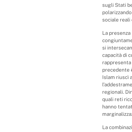
sugli Stati b
polarizzando
sociale reali
La presenza n
congiuntament
si interseca
capacità di c
rappresenta 
precedente è
Islam riuscì 
l’addestramen
regionali. D
quali reti ri
hanno tentat
marginalizza
La combinazio