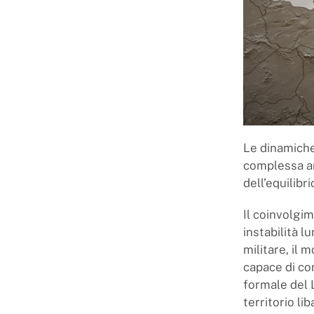
Le dinamiche 
complessa ar
dell’equilibr
Il coinvolgim
instabilità 
militare, il
capace di co
formale del L
territorio l