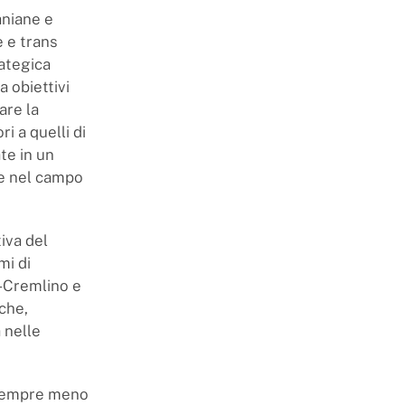
aniane e
e e trans
rategica
 obiettivi
are la
i a quelli di
te in un
se nel campo
iva del
mi di
o-Cremlino e
che,
a nelle
 sempre meno