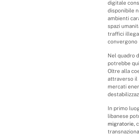
digitale cons
disponibile n
ambienti car
spazi umanit
traffici illeg
convergono al
Nel quadro de
potrebbe quin
Oltre alla c
attraverso i
mercati energ
destabilizza
In primo luog
libanese pot
migratorie
,
c
transnaziona