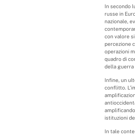
In secondo lu
russe in Euro
nazionale, e
contemporane
con valore s
percezione co
operazioni mi
quadro di co
della guerra 
Infine, un ul
conflitto. L
amplificazio
antioccident
amplificando 
istituzioni 
In tale cont