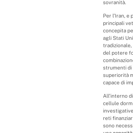
sovranità.
Per l’Iran, e
principali ve
concepita pe
agli Stati Un
tradizionale
del potere fo
combinazione 
strumenti di 
superiorità 
capace di imp
All’interno d
cellule dormi
investigative
reti finanzia
sono necess