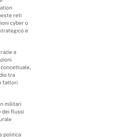
di
lation
ueste reti
ioni cyber o
 strategico e
razie a
zioni
 concettuale,
dio tra
 fattori
 militari
 dei flussi
urale
 politica