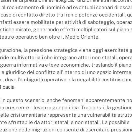
 latente di pressione strategica
,
funzionale alla raccolta 
 al reclutamento di uomini e ad eventuali scenari di esca
 caso di conflitto diretto tra Iran e potenze occidentali, q
fatti essere mobilitate per attività di sabotaggio, operaz
istiche mirate, generando effetti moltiplicatori sul piano
teatro operativo ben oltre il Medio Oriente.
gurazione, la pressione strategica viene oggi esercitata g
ide multivettoriali
che integrano attori non statali, opera
 guerra informativa e leve economiche, traslando il piano
 giuridico del conflitto all’interno di uno spazio interme
, dove l’ambiguità operativa e la negabilità costituiscono
ficacia.
 in questo scenario, anche fenomeni apparentemente non
 crescente rilevanza geopolitica. Tra questi, la gestione
elle crisi umanitarie rappresenta una vulnerabilità strutt
e sfruttabile da attori statali e non statali. La possibile
zazione delle migrazioni
consente di esercitare pressione