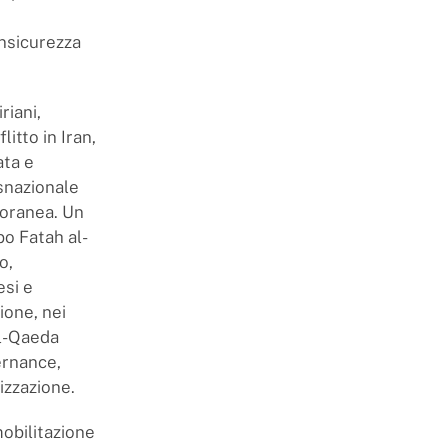
insicurezza
riani,
itto in Iran,
ata e
nsnazionale
poranea. Un
po Fatah al-
o,
esi e
ione, nei
 al-Qaeda
ernance,
izzazione.
mobilitazione