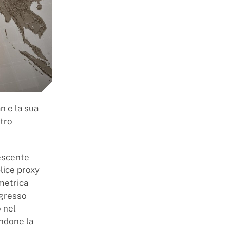
n e la sua
tro
rescente
lice proxy
mmetrica
ngresso
o nel
andone la