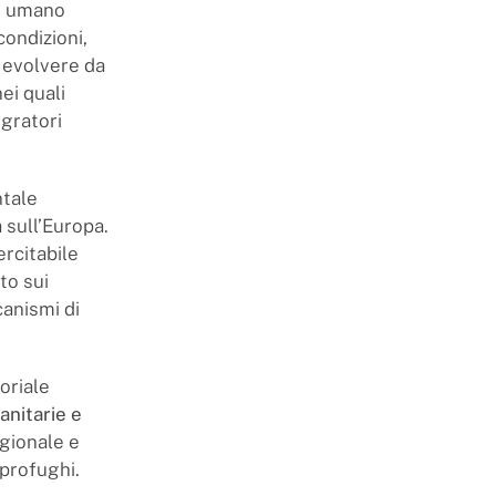
le umano
condizioni,
o evolvere da
ei quali
igratori
ntale
 sull’Europa.
rcitabile
to sui
canismi di
oriale
anitarie e
egionale e
 profughi.