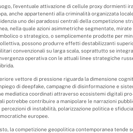
ogo, l’eventuale attivazione di cellule proxy dormienti ir
pa, anche appartenenti alla criminalità organizzata local
videnzia uno dei paradossi centrali della competizione st
a, nella quale azioni asimmetriche segmentate, mirate a
imbolico o strategico, o semplicemente prodotte per min
llettiva, possono produrre effetti destabilizzanti superior
litari convenzionali su larga scala, soprattutto se integra
nvergenza operativa con le attuali linee strategiche rus
ibrida.
teriore vettore di pressione riguarda la dimensione cognit
’impiego di deepfake, campagne di disinformazione e siste
ne mediatica coordinati attraverso ecosistemi digitali pr
ali potrebbe contribuire a manipolare le narrazioni pubbli
percezioni di instabilità, polarizzazione politica e sfiduci
democratiche europee.
esto, la competizione geopolitica contemporanea tende