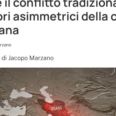
 il conflitto tradiziona
ri asimmetrici della c
iana
rzano
o di Jacopo Marzano