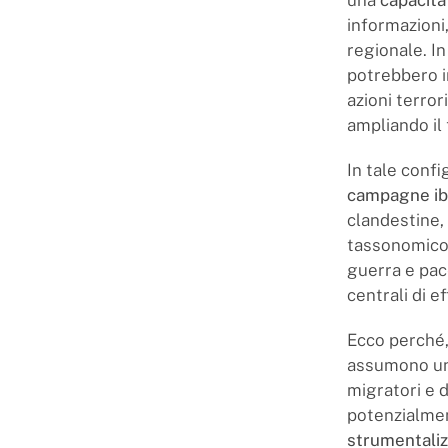
una
capacità
informazioni,
regionale. In
potrebbero in
azioni terror
ampliando il 
In tale confi
campagne ibr
clandestine,
tassonomico e
guerra e pace
centrali di ef
Ecco perché,
assumono una
migratori e d
potenzialment
strumentaliz