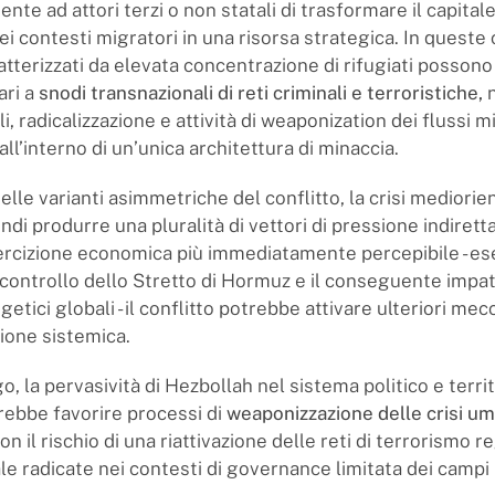
ente ad attori terzi o non statali di trasformare il capita
ei contesti migratori in una risorsa strategica. In queste 
atterizzati da elevata concentrazione di rifugiati posson
ari a
snodi transnazionali di reti criminali e terroristiche
,
n
ali, radicalizzazione e attività di weaponization dei flussi m
l’interno di un’unica architettura di minaccia.
lle varianti asimmetriche del conflitto, la crisi mediorie
di produrre una pluralità di vettori di pressione indiretta
oercizione economica più immediatamente percepibile - ese
l controllo dello Stretto di Hormuz e il conseguente impat
etici globali - il conflitto potrebbe attivare ulteriori mec
zione sistemica.
o, la pervasività di Hezbollah nel sistema politico e territ
rebbe favorire processi di
weaponizzazione delle crisi um
on il rischio di una riattivazione delle reti di terrorismo r
le radicate nei contesti di governance limitata dei campi