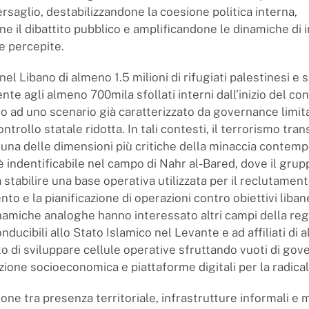
ersaglio, destabilizzandone la coesione politica interna,
ne il dibattito pubblico e amplificandone le dinamiche di 
 e percepite.
el Libano di almeno 1.5 milioni di rifugiati palestinesi e si
e agli almeno 700mila sfollati interni dall’inizio del confl
no ad uno scenario già caratterizzato da governance limit
ontrollo statale ridotta. In tali contesti, il terrorismo tra
una delle dimensioni più critiche della minaccia contem
 indentificabile nel campo di Nahr al-Bared, dove il grup
a stabilire una base operativa utilizzata per il reclutament
to e la pianificazione di operazioni contro obiettivi liban
inamiche analoghe hanno interessato altri campi della reg
conducibili allo Stato Islamico nel Levante e ad affiliati di
o di sviluppare cellule operative sfruttando vuoti di gov
zione socioeconomica e piattaforme digitali per la radical
ne tra presenza territoriale, infrastrutture informali e 