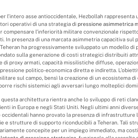
 per l’intero asse antioccidentale, Hezbollah rappresenta 
ttori operativi di una strategia di
pressione asimmetrica mu
r compensare l’inferiorità militare convenzionale rispetto
iti. In presenza di una marcata asimmetria capacitiva sul p
, Teheran ha progressivamente sviluppato un modello di 
ndato sulla generazione di costi strategici distribuiti at
di proxy armati, capacità missilistiche diffuse, operazio
pressione politico-economica diretta e indiretta. L’obietti
militare sul campo, bensì la creazione di un ecosistema di
orre rischi sistemici agli avversari lungo molteplici domin
i questa architettura rientra anche lo sviluppo di reti cla
enti in Europa e negli Stati Uniti. Negli ultimi anni diver
 occidentali hanno provato la presenza di infrastrutture 
rie e strutture di supporto riconducibili a Teheran. Tali st
ariamente concepite per un impiego immediato, ma cost