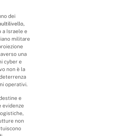
uno dei
ltilivello
,
 a Israele e
iano militare
proiezione
traverso una
ni cyber e
vo non è la
 deterrenza
i operativi.
ndestine e
se evidenze
logistiche,
rutture non
ituiscono