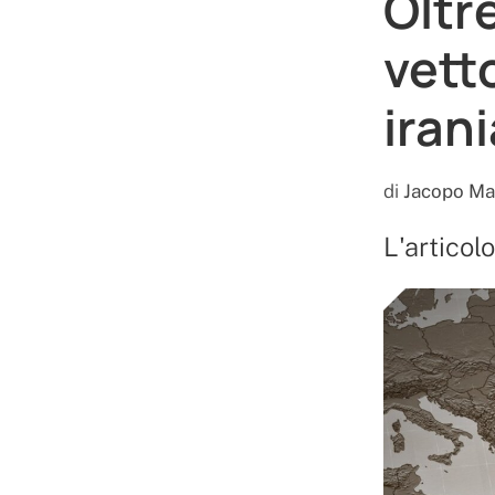
Oltre
vetto
iran
di
Jacopo Ma
L'articol