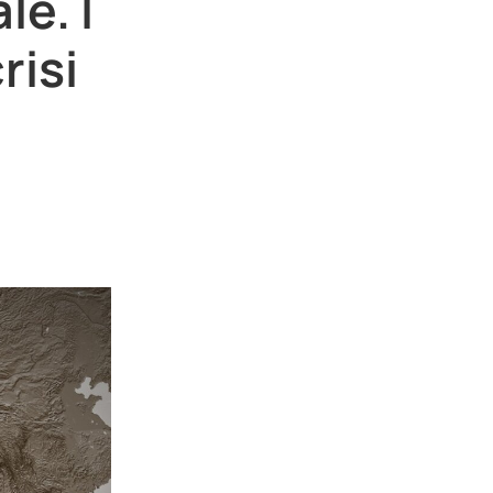
le. I
risi