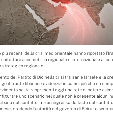
più recenti della crisi mediorientale hanno riportato l’Ira
chitettura asimmetrica regionale e internazionale al cen
io strategico regionale.
ento del Partito di Dio nella crisi tra Iran e Israele e la c
lungo il fronte libanese evidenziano come, più che un semp
 movimento sciita rappresenti oggi una rete di potere asi
nfigurare uno scenario nel quale non è presente alcun i
ibano nel conflitto, ma un ingresso de facto del conflitt
ibanese, erodendo l’autorità del governo di Beirut e svuot