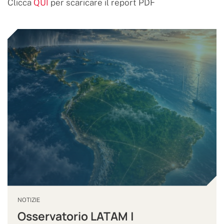
Clicca
QUI
per scaricare il report PDF
NOTIZIE
Osservatorio LATAM |