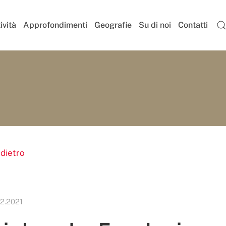
ività
Approfondimenti
Geografie
Su di noi
Contatti
ndietro
12.2021