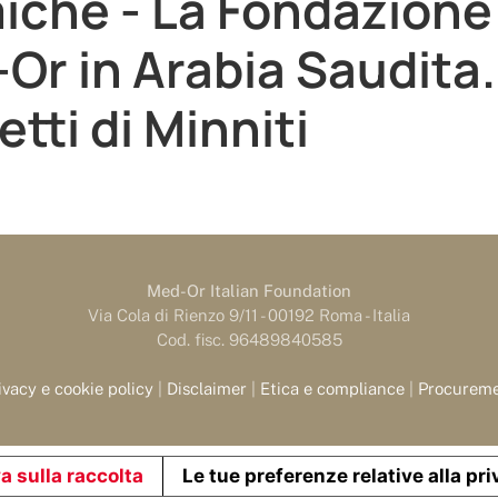
iche - La Fondazione
Or in Arabia Saudita. 
tti di Minniti
Med-Or Italian Foundation
Via Cola di Rienzo 9/11 - 00192 Roma - Italia
Cod. fisc. 96489840585
ivacy e cookie policy
|
Disclaimer
|
Etica e compliance
|
Procurem
a sulla raccolta
Le tue preferenze relative alla pr