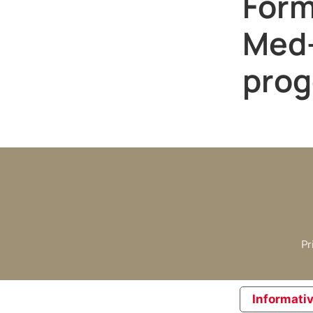
Form
Med-
proge
Pr
Informativ