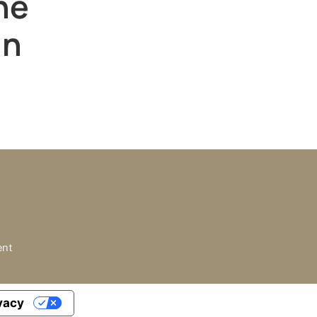
the
in
ent
ivacy