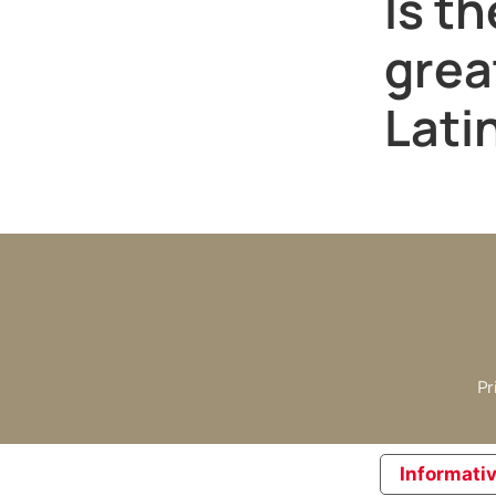
Is th
grea
Lati
Pr
Informativ