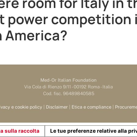
ere room for Italy in 
t power competition 
n America?
Med-Or Italian Foundation
Via Cola di Rienzo 9/11 - 00192 Roma - Italia
Cod. fisc. 96489840585
ivacy e cookie policy
|
Disclaimer
|
Etica e compliance
|
Procurem
a sulla raccolta
Le tue preferenze relative alla pr