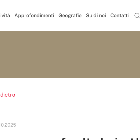
ività
Approfondimenti
Geografie
Su di noi
Contatti
ndietro
.10.2025