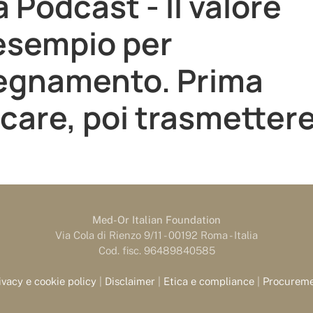
a Podcast - Il valore
'esempio per
segnamento. Prima
icare, poi trasmetter
Med-Or Italian Foundation
Via Cola di Rienzo 9/11 - 00192 Roma - Italia
Cod. fisc. 96489840585
ivacy e cookie policy
|
Disclaimer
|
Etica e compliance
|
Procurem