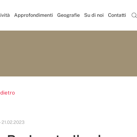
ività
Approfondimenti
Geografie
Su di noi
Contatti
ndietro
- 21.02.2023