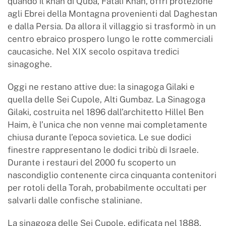
quando il khan di Quba, Fatali Khan, offrì protezione
agli Ebrei della Montagna provenienti dal Daghestan
e dalla Persia. Da allora il villaggio si trasformò in un
centro ebraico prospero lungo le rotte commerciali
caucasiche. Nel XIX secolo ospitava tredici
sinagoghe.
Oggi ne restano attive due: la sinagoga Gilaki e
quella delle Sei Cupole, Alti Gumbaz. La Sinagoga
Gilaki, costruita nel 1896 dall’architetto Hillel Ben
Haim, è l’unica che non venne mai completamente
chiusa durante l’epoca sovietica. Le sue dodici
finestre rappresentano le dodici tribù di Israele.
Durante i restauri del 2000 fu scoperto un
nascondiglio contenente circa cinquanta contenitori
per rotoli della Torah, probabilmente occultati per
salvarli dalle confische staliniane.
La sinagoga delle Sei Cupole, edificata nel 1888,