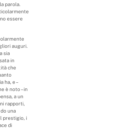
la parola.
rticolarmente
ano essere
icolarmente
liori auguri.
a sia
sata in
tità che
quanto
a ha, e –
me è noto – in
pensa, a un
ni rapporti,
i do una
 prestigio, i
ace di