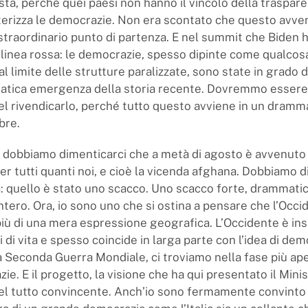
ta, perché quei paesi non hanno il vincolo della traspare
terizza le democrazie. Non era scontato che questo avveni
straordinario punto di partenza. E nel summit che Biden
linea rossa: le democrazie, spesso dipinte come qualcosa
 al limite delle strutture paralizzate, sono state in grado 
atica emergenza della storia recente. Dovremmo essere
el rivendicarlo, perché tutto questo avviene in un dramm
bre.
n dobbiamo dimenticarci che a metà di agosto è avvenuto 
r tutti quanti noi, e cioè la vicenda afghana. Dobbiamo di
à: quello è stato uno scacco. Uno scacco forte, drammati
ntero. Ora, io sono uno che si ostina a pensare che l’Occi
più di una mera espressione geografica. L’Occidente è ins
i di vita e spesso coincide in larga parte con l’idea di dem
a Seconda Guerra Mondiale, ci troviamo nella fase più ape
ie. E il progetto, la visione che ha qui presentato il Mini
l tutto convincente. Anch’io sono fermamente convinto 