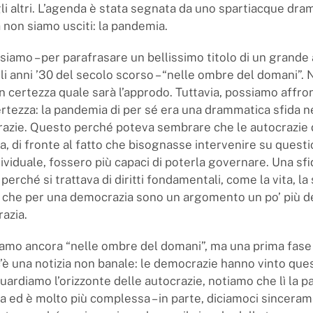
li altri. L’agenda è stata segnata da uno spartiacque dra
 non siamo usciti: la pandemia.
siamo – per parafrasare un bellissimo titolo di un grande
i anni ’30 del secolo scorso – “nelle ombre del domani”.
 certezza quale sarà l’approdo. Tuttavia, possiamo affro
rtezza: la pandemia di per sé era una drammatica sfida n
azie. Questo perché poteva sembrare che le autocrazie d
, di fronte al fatto che bisognasse intervenire su questio
ividuale, fossero più capaci di poterla governare. Una sfi
 perché si trattava di diritti fondamentali, come la vita, la 
à, che per una democrazia sono un argomento un po’ più d
razia.
iamo ancora “nelle ombre del domani”, ma una prima fase 
c’è una notizia non banale: le democrazie hanno vinto ques
ardiamo l’orizzonte delle autocrazie, notiamo che lì la pa
a ed è molto più complessa – in parte, diciamoci sinceram