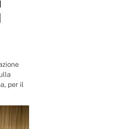
i
l
azione
ulla
, per il