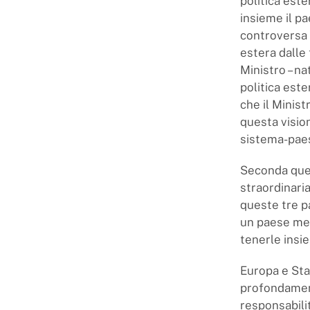
politica este
insieme il p
controversa 
estera dalle
Ministro – n
politica este
che il Minist
questa visio
sistema-pae
Seconda quest
straordinari
queste tre p
un paese med
tenerle insi
Europa e Stat
profondament
responsabili