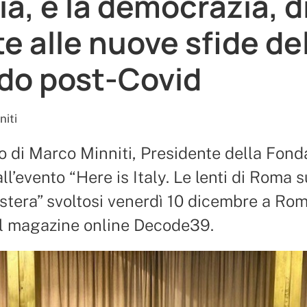
lia, e la democrazia, d
te alle nuove sfide de
o post-Covid
niti
o di Marco Minniti, Presidente della Fond
ll’evento “Here is Italy. Le lenti di Roma s
estera” svoltosi venerdì 10 dicembre a Roma
el magazine online Decode39.