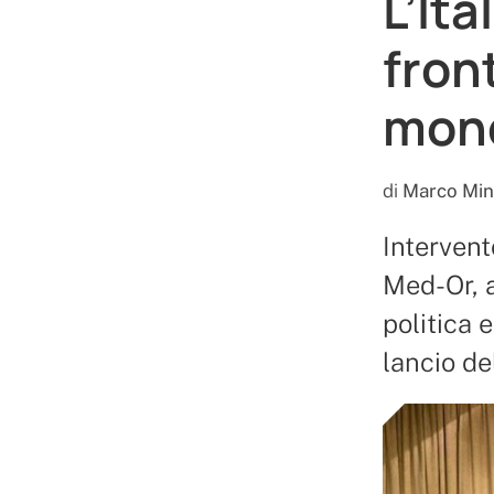
L’Ita
fron
mond
di
Marco Min
Intervent
Med-Or, a
politica 
lancio d