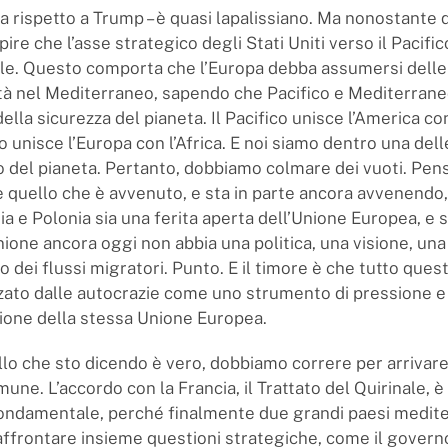
sa rispetto a Trump – è quasi lapalissiano. Ma nonostante 
re che l’asse strategico degli Stati Uniti verso il Pacifi
le. Questo comporta che l’Europa debba assumersi delle
tà nel Mediterraneo, sapendo che Pacifico e Mediterran
ella sicurezza del pianeta. Il Pacifico unisce l’America con 
 unisce l’Europa con l’Africa. E noi siamo dentro una dell
io del pianeta. Pertanto, dobbiamo colmare dei vuoti. Pen
 quello che è avvenuto, e sta in parte ancora avvenendo,
ia e Polonia sia una ferita aperta dell’Unione Europea, e s
nione ancora oggi non abbia una politica, una visione, una
o dei flussi migratori. Punto. E il timore è che tutto que
zzato dalle autocrazie come uno strumento di pressione e
ione della stessa Unione Europea.
llo che sto dicendo è vero, dobbiamo correre per arrivar
une. L’accordo con la Francia, il Trattato del Quirinale, è
ondamentale, perché finalmente due grandi paesi medite
affrontare insieme questioni strategiche, come il governo