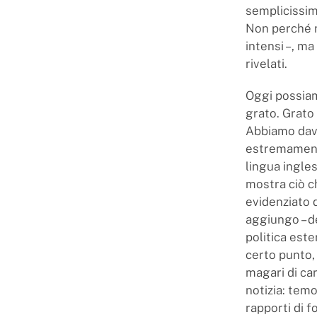
semplicissima
Non perché n
intensi –, m
rivelati.
Oggi possiam
grato. Grato 
Abbiamo davv
estremamente 
lingua ingles
mostra ciò c
evidenziato d
aggiungo – de
politica este
certo punto, 
magari di ca
notizia: temo
rapporti di 