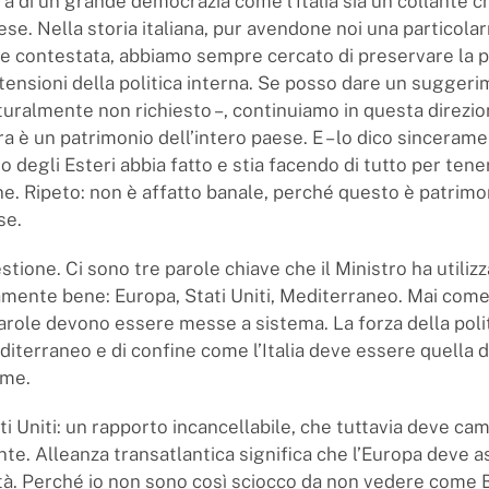
ra di un grande democrazia come l’Italia sia un collante c
aese. Nella storia italiana, pur avendone noi una particol
e contestata, abbiamo sempre cercato di preservare la po
 tensioni della politica interna. Se posso dare un suggeri
aturalmente non richiesto –, continuiamo in questa direzio
ra è un patrimonio dell’intero paese. E – lo dico sinceram
ro degli Esteri abbia fatto e stia facendo di tutto per tene
ne. Ripeto: non è affatto banale, perché questo è patrimo
se.
ione. Ci sono tre parole chiave che il Ministro ha utiliz
amente bene: Europa, Stati Uniti, Mediterraneo. Mai com
arole devono essere messe a sistema. La forza della polit
iterraneo e di confine come l’Italia deve essere quella di
eme.
i Uniti: un rapporto incancellabile, che tuttavia deve ca
e. Alleanza transatlantica significa che l’Europa deve a
tà. Perché io non sono così sciocco da non vedere come B