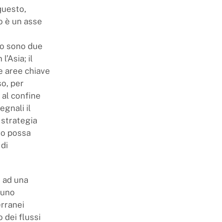
questo,
co è un asse
eo sono due
l’Asia; il
e aree chiave
so, per
 al confine
egnali il
 strategia
sto possa
 di
e ad una
 uno
rranei
 dei flussi