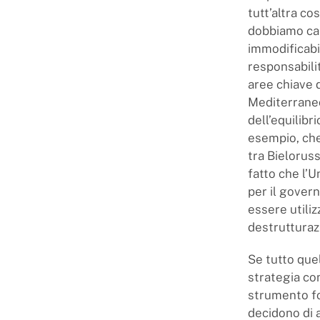
tutt’altra co
dobbiamo capi
immodificabi
responsabili
aree chiave d
Mediterraneo
dell’equilibr
esempio, che
tra Bieloruss
fatto che l’U
per il govern
essere utili
destrutturaz
Se tutto que
strategia com
strumento f
decidono di 