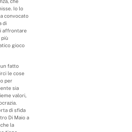
nza, che
sse. Io lo
 ha convocato
 di
di affrontare
 più
atico gioco
un fatto
rci le cose
co per
dente sia
ieme valori,
ocrazia.
rta di sfida
stro Di Maio a
che la