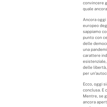
convincere g
quale ancora
Ancora oggi 
europeo degl
sappiamo con
punto con ce
delle democr
una pandemia
carattere ind
esistenziale,
delle libert
per un’autoc
Ecco, oggi s
conclusa. E 
Mentre, se gu
ancora apert