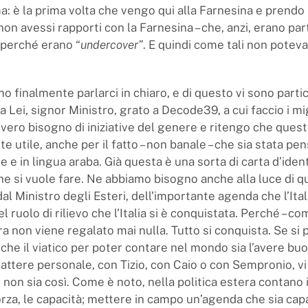
: è la prima volta che vengo qui alla Farnesina e prendo 
on avessi rapporti con la Farnesina – che, anzi, erano pa
a perché erano “
undercover”
. E quindi come tali non potev
o finalmente parlarci in chiaro, e di questo vi sono part
a Lei, signor Ministro, grato a Decode39, a cui faccio i mig
ero bisogno di iniziative del genere e ritengo che quest
utile, anche per il fatto – non banale – che sia stata pen
e e in lingua araba. Già questa è una sorta di carta d’iden
he si vuole fare. Ne abbiamo bisogno anche alla luce di 
al Ministro degli Esteri, dell’importante agenda che l’Itali
l ruolo di rilievo che l’Italia si è conquistata. Perché – co
ra non viene regalato mai nulla. Tutto si conquista. Se si 
che il viatico per poter contare nel mondo sia l’avere buo
rattere personale, con Tizio, con Caio o con Sempronio, v
 non sia così. Come è noto, nella politica estera contano il
forza, le capacità; mettere in campo un’agenda che sia cap