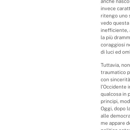
anche nascos
invece carat
ritengo uno 
vedo questa 
inefficiente,
la più dramm
coraggiosi n
di luci ed om
Tuttavia, no
traumatico pe
con sincerit
l’Occidente i
qualcosa in 
principi, mod
Oggi, dopo l
alle democraz
me appare de