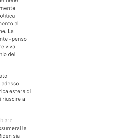
he tiene
armente
litica
mento al
ne. La
ente – penso
re viva
nio del
zato
e adesso
ica estera di
 riuscire a
mbiare
ssumersi la
iden sia