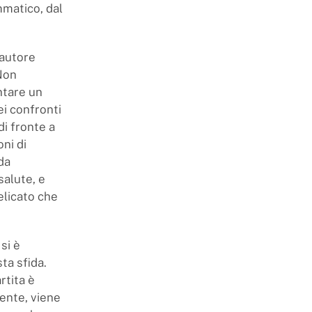
mmatico, dal
 autore
 Non
ntare un
ei confronti
i fronte a
ni di
da
salute, e
elicato che
si è
ta sfida.
rtita è
ente, viene