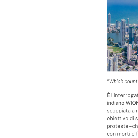
“
Which countr
È l’interroga
indiano
WIO
scoppiata a 
obiettivo di 
proteste – c
con morti e f