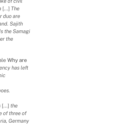
e of civil
am
[...]
The
er duo are
and. Sajith
ds the Samagi
er the
iale
Why are
rency has left
mic
woes.
s
[...]
the
 of three of
geria, Germany