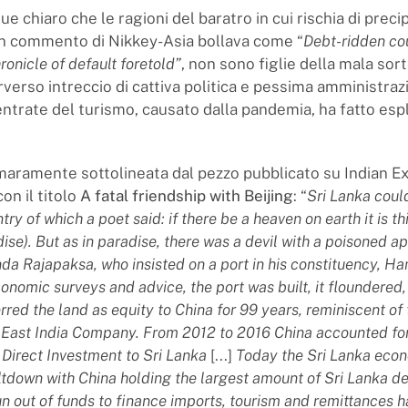
 chiaro che le ragioni del baratro in cui rischia di precip
n commento di Nikkey-Asia bollava come “
Debt-ridden cou
hronicle of default foretold”
, non sono figlie della mala sor
rverso intreccio di cattiva politica e pessima amministraz
 entrate del turismo, causato dalla pandemia, ha fatto es
maramente sottolineata dal pezzo pubblicato su Indian E
on il titolo
A fatal friendship with Beijing
: “
Sri Lanka coul
ry of which a poet said: if there be a heaven on earth it is thi
ise). But as in paradise, there was a devil with a poisoned ap
da Rajapaksa, who insisted on a port in his constituency, H
conomic surveys and advice, the port was built, it floundered,
rred the land as equity to China for 99 years, reminiscent of
e East India Company. From 2012 to 2016 China accounted fo
n Direct Investment to Sri Lanka
[...]
Today the Sri Lanka econ
tdown with China holding the largest amount of Sri Lanka d
n out of funds to finance imports, tourism and remittances h