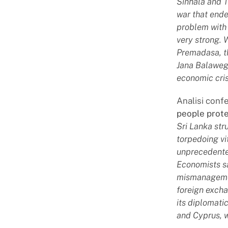
Sinhala and T
war that ende
problem with 
very strong. 
Premadasa, t
Jana Balawega
economic crisi
Analisi conf
people prote
Sri Lanka str
torpedoing vi
unprecedented
Economists s
mismanagemen
foreign excha
its diplomati
and Cyprus, w