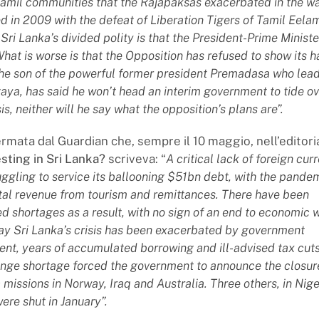
amil communities that the Rajapaksas exacerbated in the wak
d in 2009 with the defeat of Liberation Tigers of Tamil Eel
Sri Lanka’s divided polity is that the President-Prime Minist
What is worse is that the Opposition has refused to show its h
he son of the powerful former president Premadasa who lea
ya, has said he won’t head an interim government to tide ov
s, neither will he say what the opposition’s plans are”.
ermata dal Guardian che, sempre il 10 maggio, nell’editor
sting in Sri Lanka?
scriveva: “
A critical lack of foreign cur
uggling to service its ballooning $51bn debt, with the pande
tal revenue from tourism and remittances. There have been
 shortages as a result, with no sign of an end to economic 
ay Sri Lanka’s crisis has been exacerbated by government
t, years of accumulated borrowing and ill-advised tax cut
nge shortage forced the government to announce the closure
c missions in Norway, Iraq and Australia. Three others, in Ni
ere shut in January”.