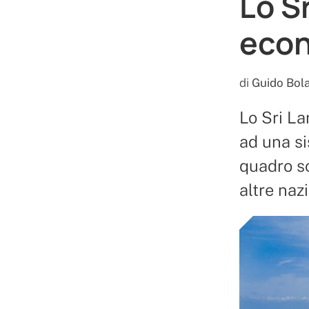
Lo Sr
econ
di
Guido Bola
Lo Sri La
ad una si
quadro so
altre naz