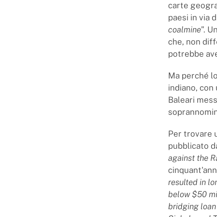
carte geograf
paesi in via 
coalmine
”. U
che, non dif
potrebbe aver
Ma perché lo
indiano, con 
Baleari messi
soprannominat
Per trovare 
pubblicato d
against the 
cinquant'anni
resulted in l
below $50 mil
bridging loa