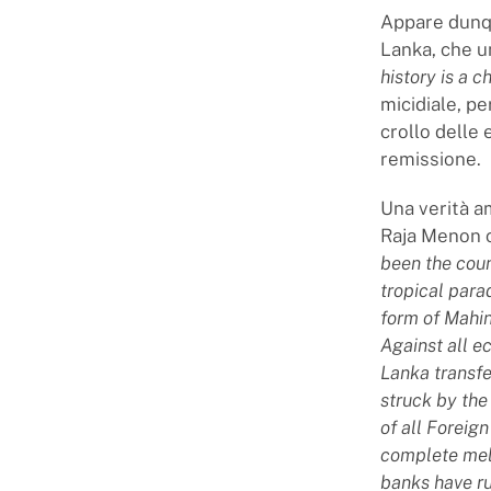
Appare dunque
Lanka, che u
history is a c
micidiale, pe
crollo delle
remissione.
Una verità a
Raja Menon c
been the count
tropical parad
form of Mahin
Against all e
Lanka transfe
struck by th
of all Foreig
complete mel
banks have ru