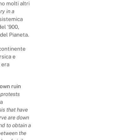
o molti altri
ry in a
 sistemica
el ‘900,
 del Pianeta.
bcontinente
rsica e
 era
own ruin
protests
da
is that have
erve are down
nd to obtain a
 between the