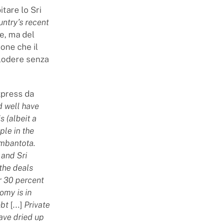
itare lo Sri
ntry’s recent
te, ma del
ione che il
plodere senza
xpress da
d well have
s (albeit a
ple in the
ambantota.
 and Sri
 the deals
r 30 percent
omy is in
ebt
[...]
Private
ave dried up