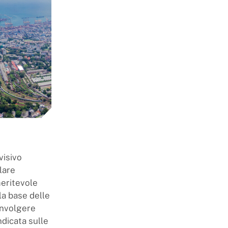
visivo
lare
meritevole
la base delle
onvolgere
ndicata sulle