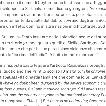
iche con il nome di Ceylon – sono le stesse che affliggon
di sviluppo. Lo Sri Lanka, come dicono gli inglesi,
“is a cana
n campanello d’allarme di una potenziale, pericolosa crisi
ferentemente da quella del debito sovrano degli anni 80 d
e un effetto domino in altre nazioni in difficoltà del Sud
 Sri Lanka – Stato insulare delle splendide acque del su
un territorio grande quanto quelli di Sicilia, Sardegna, Co
 insieme e che per la sua paradisiaca vicinanza alla costa
o la “lacrima dell’India” – è finito in tanto marasma?
una risposta basta leggere l’articolo
Rajapaksas brought 
al quotidiano The Print lo scorso 10 maggio: “
The ongoing 
Rajapaksas
– (la dinastia familiare che domina lo Sri Lanka 
) –
have no doubt been triggered by the severe economic cris
ong food queues, fuel and medicine shortage.
Sri Lanka’s res
lion, and the country has gone to International Monetary Fu
n to repay some EMIs
[...]
But there is an underlying fracture