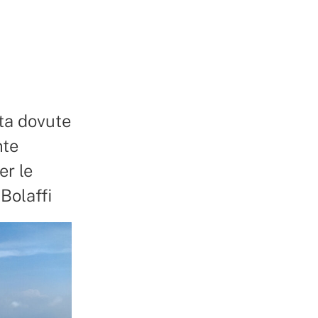
sta dovute
nte
er le
 Bolaffi