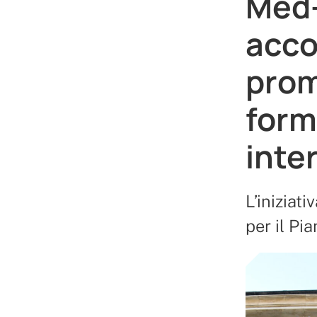
Med-
acco
prom
form
inte
L’iniziat
per il Pi