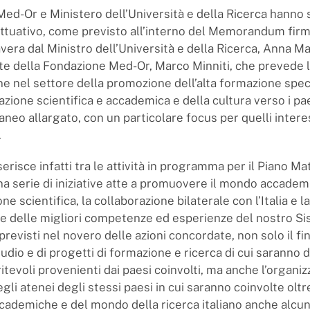
ed-Or e Ministero dell’Università e della Ricerca hanno 
ttuativo, come previsto all’interno del Memorandum firm
era dal Ministro dell’Università e della Ricerca, Anna Mar
te della Fondazione Med-Or, Marco Minniti, che prevede 
ne nel settore della promozione dell’alta formazione speci
zione scientifica e accademica e della cultura verso i pae
neo allargato, con un particolare focus per quelli intere
.
nserisce infatti tra le attività in programma per il Piano Ma
a serie di iniziative atte a promuovere il mondo accademi
ne scientifica, la collaborazione bilaterale con l’Italia e la
ne delle migliori competenze ed esperienze del nostro S
 previsti nel novero delle azioni concordate, non solo il 
tudio e di progetti di formazione e ricerca di cui saranno 
tevoli provenienti dai paesi coinvolti, ma anche l’organiz
li atenei degli stessi paesi in cui saranno coinvolte oltre
ccademiche e del mondo della ricerca italiano anche alcune