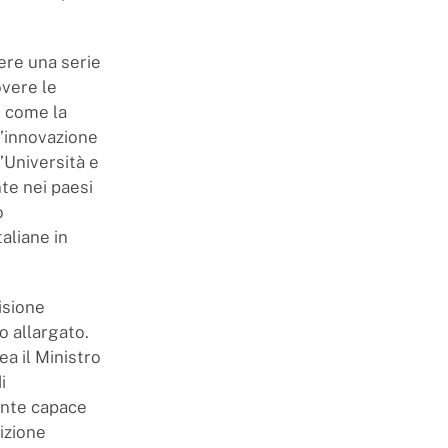
ere una serie
overe le
i come la
 l’innovazione
’Università e
nte nei paesi
o
aliane in
isione
o allargato.
ea il Ministro
i
ente capace
izione