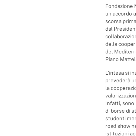
Fondazione M
un accordo a
scorsa primav
dal Presiden
collaborazio
della coopera
del Mediterra
Piano Mattei
L’intesa si i
prevederà un
la cooperazio
valorizzazio
Infatti, sono
di borse di s
studenti meri
road show neg
istituzioni a