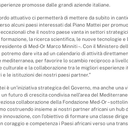
sperienze promosse dalle grandi aziende italiane.
rdo attuativo ci permetterà di mettere da subito in canti
 verso alcuni paesi interessati dal Piano Mattei per promu
ccezionali che il nostro paese vanta in settori strategic
ta formazione, la ricerca scientifica, le nuove tecnologie e
presidente di Med-Or Marco Minniti –. Con il Ministero dell
 potremo dare vita ad un calendario di attività direttame
e mediterranea, per favorire lo scambio reciproco a livell
culturale e la collaborazione tra le migliori esperienze it
i e le istituzioni dei nostri paesi partner.”
tei è un’iniziativa strategica del Governo, ma anche una v
 un futuro di crescita condivisa nell’area del Mediterrane
reziosa collaborazione della Fondazione Med-Or – sottolin
amo costruendo insieme ai nostri partner africani un hub d
 innovazione, con l’obiettivo di formare una classe dirig
on coraggio e competenza i Paesi africani verso una trans