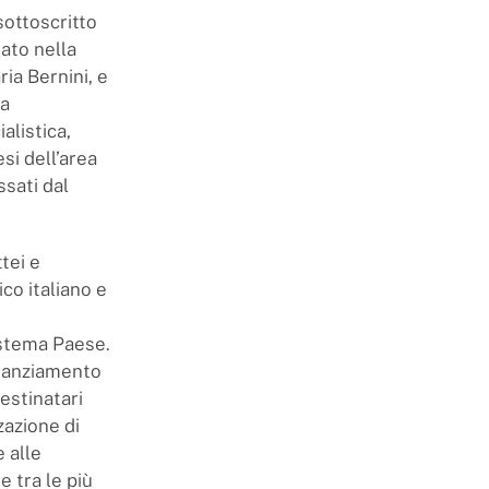
sottoscritto
ato nella
ia Bernini, e
la
alistica,
si dell’area
ssati dal
ttei e
co italiano e
istema Paese.
finanziamento
destinatari
zazione di
 alle
 tra le più