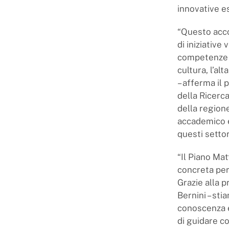
innovative e
“Questo acco
di iniziative
competenze e
cultura, l’al
– afferma il 
della Ricerca
della region
accademico e 
questi settor
“Il Piano Mat
concreta per
Grazie alla p
Bernini – sti
conoscenza e
di guidare c