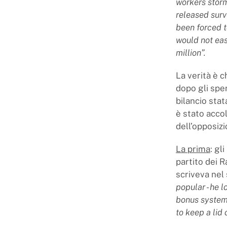
workers storme
released surv
been forced t
would not eas
million”.
La verità è 
dopo gli sper
bilancio stat
è stato accol
dell’opposizi
La prima
: gl
partito dei R
scriveva nel
popular - he 
bonus system 
to keep a lid