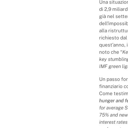
Una situazio
di 2,9 miliar
già nel sett
dell'impossib
alla ristrut
richiesto dal
quest’anno, 
noto che “
Ke
key stumblin
IMF green lig
Un passo for
finanziario c
Come testimo
hunger and f
for average Sr
75% and new i
interest rate