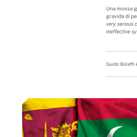
Una mossa gi
gravida di p
very serious c
ineffective s
Guido Bolaffi 