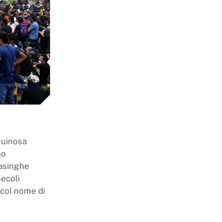
nguinosa
no
masinghe
secoli
 col nome di