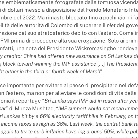
ne emblematicamente fotografata dalla tortuosa vicenda
di di dollari messo a disposizione dal Fondo Monetario Int
embre del 2022. Ma rimasto bloccato fino a pochi giorni f
ilità delle autorità di Colombo di superare il
niet
del gove
turazione del suo stratosferico debito con l’estero. Come 
 FMI prima di procedere alla sua erogazione. Solo ai primi
infatti, una nota del Presidente Wickremasinghe rendeva
y creditor China had offered new assurance on Sri Lanka’s d
g block toward winning the IMF assistance
[...]
The President
ht either in the third or fourth week of March
”.
se importante per evitare al paese di precipitare nel def
on l’estero, ma non per alleviare le condizioni di vita dell
nia il reportage “
Sri Lanka says IMF aid in reach after yea
ear
” di Munza Mushtaq, “
IMF support would not mean immed
i Lankas hit by a 66% electricity tariff hike in February, on t
ncome taxes as high as 36%. Last week, the central bank ra
s again to try to curb inflation hovering around 50%, while pu