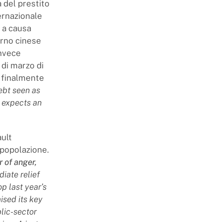
 del prestito
ernazionale
a a causa
rno cinese
invece
 di marzo di
 finalmente
ebt seen as
 expects an
ault
a popolazione.
r of anger,
iate relief
op last year’s
ised its key
blic-sector