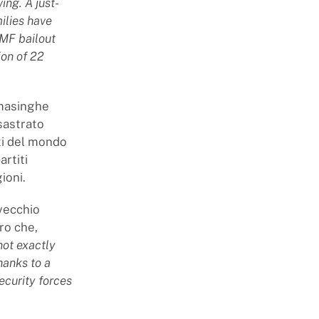
ing. A just-
ilies have
IMF bailout
ion of 22
masinghe
isastrato
nti del mondo
artiti
ioni.
 vecchio
ro che,
ot exactly
hanks to a
ecurity forces