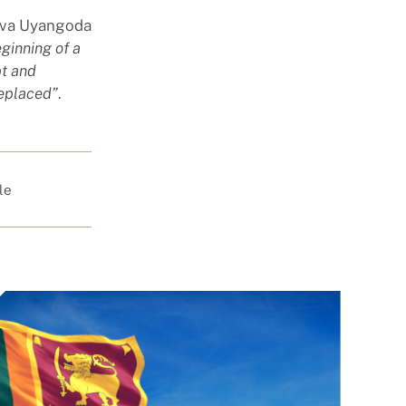
deva Uyangoda
eginning of a
pt and
replaced”
.
le