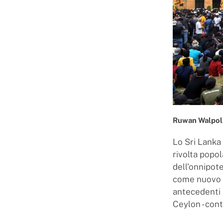
Ruwan Walpola
Lo Sri Lanka 
rivolta popo
dell’onnipot
come nuovo C
antecedenti 
Ceylon - cont