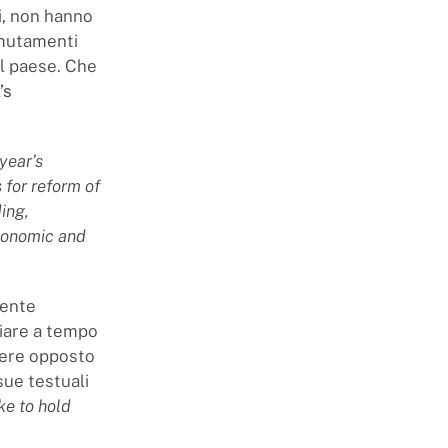
ti, non hanno
 mutamenti
el paese. Che
’s
 year’s
for reform of
ing,
economic and
dente
viare a tempo
arere opposto
sue testuali
ke to hold