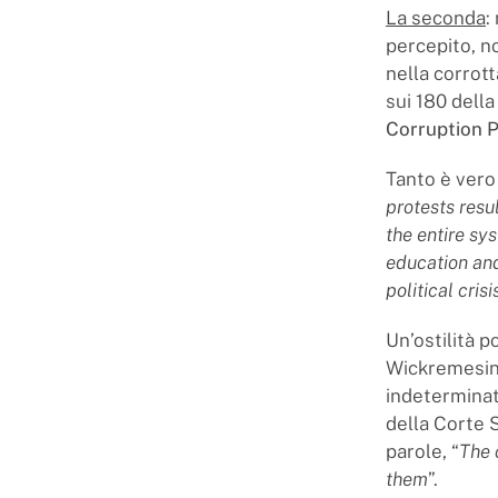
La seconda
:
percepito, n
nella corrott
sui 180 della
Corruption 
Tanto è vero
protests resu
the entire s
education and
political crisis
Un’ostilità 
Wickremesing
indeterminat
della Corte 
parole, “
The 
them
”.