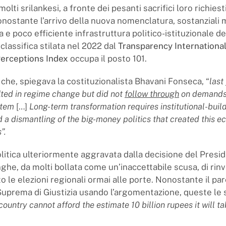
 molti srilankesi, a fronte dei pesanti sacrifici loro richies
onostante l’arrivo della nuova nomenclatura, sostanziali
a e poco efficiente infrastruttura politico-istituzionale d
 classifica stilata nel 2022 dal
Transparency International
Perceptions Index
occupa il posto 101.
 che, spiegava la costituzionalista Bhavani Fonseca, “
last
lted in regime change but did not
follow through
on demands 
ystem
[…]
Long-term transformation requires institutional-build
 a dismantling of the big-money politics that created this 
”.
politica ulteriormente aggravata dalla decisione del Presi
he, da molti bollata come un’inaccettabile scusa, di rin
o le elezioni regionali ormai alle porte. Nonostante il p
Suprema di Giustizia usando l’argomentazione, queste le 
country cannot afford the estimate 10 billion rupees it will ta