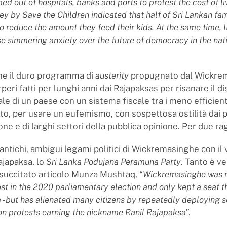
d out of hospitals, banks and ports to protest the cost of liv
ey by Save the Children indicated that half of Sri Lankan fam
o reduce the amount they feed their kids. At the same time, 
e simmering anxiety over the future of democracy in the nat
che il duro programma di
austerity
propugnato dal Wickre
peri fatti per lunghi anni dai Rajapaksas per risanare il d
ale di un paese con un sistema fiscale tra i meno efficie
to, per usare un eufemismo, con sospettosa ostilità dai p
one e di larghi settori della pubblica opinione. Per due rag
i antichi, ambigui legami politici di Wickremasinghe con il
ajapaksa, lo
Sri Lanka Podujana Peramuna Party
. Tanto è ve
 succitato articolo Munza Mushtaq, “
Wickremasinghe was n
lost in the 2020 parliamentary election and only kept a seat t
- but has alienated many citizens by repeatedly deploying s
 on protests earning the nickname Ranil Rajapaksa
”.