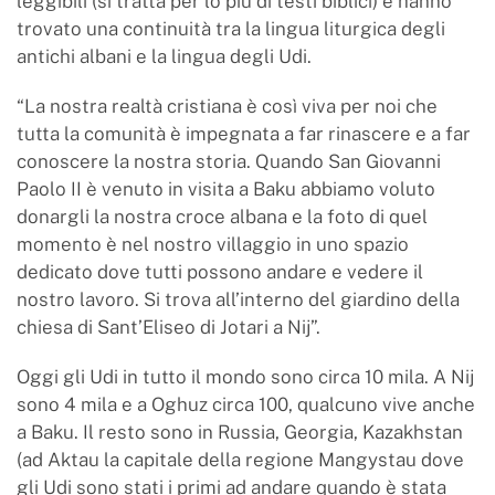
leggibili (si tratta per lo più di testi biblici) e hanno
trovato una continuità tra la lingua liturgica degli
antichi albani e la lingua degli Udi.
“La nostra realtà cristiana è così viva per noi che
tutta la comunità è impegnata a far rinascere e a far
conoscere la nostra storia. Quando San Giovanni
Paolo II è venuto in visita a Baku abbiamo voluto
donargli la nostra croce albana e la foto di quel
momento è nel nostro villaggio in uno spazio
dedicato dove tutti possono andare e vedere il
nostro lavoro. Si trova all’interno del giardino della
chiesa di Sant’Eliseo di Jotari a Nij”.
Oggi gli Udi in tutto il mondo sono circa 10 mila. A Nij
sono 4 mila e a Oghuz circa 100, qualcuno vive anche
a Baku. Il resto sono in Russia, Georgia, Kazakhstan
(ad Aktau la capitale della regione Mangystau dove
gli Udi sono stati i primi ad andare quando è stata