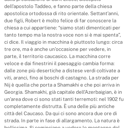
dell’apostolo Taddeo, e fanno parte della chiesa
apostolica ortodossa di rito orientale. Settant’anni,
due figli, Robert è molto felice di far conoscere la
chiesa a cui appartiene: “siamo stati dimenticati per
tanto tempo ma la nostra voce non si è mai spenta”,
ci dice. Il viaggio in macchina è piuttosto lungo: circa
tre ore, ma è anche un’occasione per vedere, in
parte, il territorio caucasico. La macchina corre
veloce e dai finestrini il paesaggio cambia forma:
dalle zone più desertiche a distese verdi coltivate a
viti, aranci, fino ai boschi di castagno. La strada per
Nij è quella che porta a Shamakhi e che poi arriva in
Georgia. Shamakhi, già capitale dell’Azerbaigian, è in
un’area dove ci sono stati tanti terremoti: nel 1902 fu
completamente distrutta. È una delle più antiche
città del Caucaso. Da qui ci sono ancora due ore di
strada. In parte in fase di allargamento. La natura è
bellissima. Si cominciano a vedere le montagne del