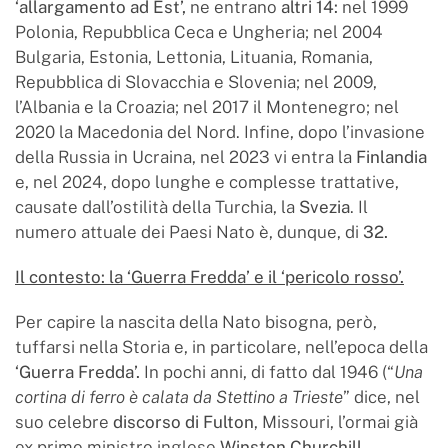
‘allargamento ad Est’,
ne entrano
altri 14:
nel 1999
Polonia, Repubblica Ceca e Ungheria; nel 2004
Bulgaria, Estonia, Lettonia, Lituania, Romania,
Repubblica di Slovacchia e Slovenia; nel 2009,
l’Albania e la Croazia; nel 2017 il Montenegro; nel
2020 la Macedonia del Nord. Infine, dopo l’invasione
della Russia in Ucraina, nel 2023 vi entra la
Finlandia
e, nel 2024, dopo lunghe e complesse trattative,
causate dall’ostilità della Turchia, la
Svezia
. Il
numero attuale dei Paesi Nato è, dunque, di
32.
Il contesto: la ‘Guerra Fredda’ e il ‘pericolo rosso’.
Per capire la nascita della Nato bisogna, però,
tuffarsi nella Storia e, in particolare, nell’epoca della
‘Guerra Fredda’.
In pochi anni, di fatto dal 1946 (“
Una
cortina di ferro è calata da Stettino a Trieste
” dice, nel
suo celebre
discorso di Fulton
, Missouri, l’ormai già
ex primo ministro inglese
Winston Churchill
,