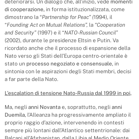
deteriorarsi. Un dialogo che, all’inizio, vede
momenti
di cooperazione,
in forma istituzionalizzata, come
dimostrano la “
Partnership for Peac” (
1994), il
“
Founding Act on Mutual Relations”,
la
“Cooperation
and Security”
(1997) e il “
NATO-Russian Council”
(2002), durante le presidenze Eltsin e Putin. Va
ricordato anche che il processo di espansione della
Nato verso gli Stati dell’Europa centro-orientale è
stato un
processo negoziato e consensuale
, in
sintonia con le aspirazioni degli Stati membri, decisi
a far parte della Nato.
L’escalation di tensione Nato-Russia dal 1999 in poi,
Ma, negli
anni Novanta
e, soprattutto, negli
anni
Duemila
, l’Alleanza ha progressivamente ampliato il
proprio raggio d’azione, intervenendo in contesti
sempre più lontani dall’Atlantico settentrionale: dai
Balcani all’Afghanistan, dalla Libia al Medio Oriente,