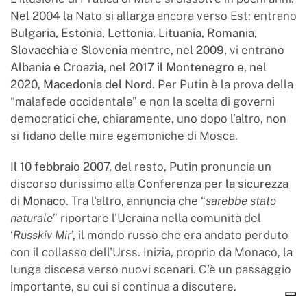
Nel 2004
la Nato si allarga ancora verso Est: entrano
Bulgaria, Estonia, Lettonia, Lituania, Romania,
Slovacchia e Slovenia
mentre,
nel 2009,
vi entrano
Albania e Croazia, nel 2017 il Montenegro e, nel
2020, Macedonia del Nord
. Per Putin è la prova della
“malafede occidentale” e non la scelta di governi
democratici che, chiaramente, uno dopo l’altro, non
si fidano delle mire egemoniche di Mosca.
Il 10 febbraio 2007,
del resto,
Putin
pronuncia un
discorso durissimo alla
Conferenza per la sicurezza
di Monaco
. Tra l'altro, annuncia che “
sarebbe stato
naturale
” riportare l'Ucraina nella comunità del
‘
Russkiv Mir
’, il mondo russo che era andato perduto
con il collasso dell'Urss. Inizia, proprio da Monaco, la
lunga discesa verso nuovi scenari. C'è un passaggio
importante, su cui si continua a discutere.