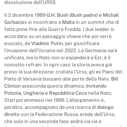
dissoluzione dell’URSS.
Il 2 dicembre 1989
G.H. Bush (Bush padre) e Michail
Gorbaciov
si incontrano a
Malta
in un summit che di
fatto,pone fine alla Guerra Fredda. I due leader si
accordano su un passaggio chiave che poi verrà
evocato, da
Vladimir Putin,
per giustificare
l’invasione dell’Ucraina nel 2022. La Germania sarà
unificata, ma la Nato non si espanderà a Est, è il
concetto-refrain. In ogni caso la storia aveva già
preso la sua direzione: crollata l'Urss, gli ex Paesi del
Patto di Varsavia bussano alle porte della Nato.
Bill
Clinton
asseconda questa dinamica,
invitando
Polonia, Ungheria e Repubblica Ceca
nella Nato,
Stati poi ammessi nel 1999. L’allargamento è,
peraltro, accompagnato da una ricerca di
dialogo
diretto
con la Federazione Russa, erede dell’Urss,
che solo in una seconda fase andrà via via a