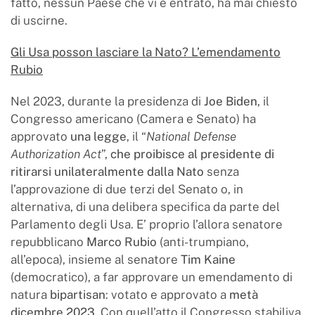
fatto, nessun Paese che vi è entrato, ha mai chiesto
di uscirne.
Gli Usa posson lasciare la Nato? L’emendamento
Rubio
Nel 2023, durante la presidenza di
Joe Biden
, il
Congresso americano (Camera e Senato) ha
approvato
una legge
, il “
National Defense
Authorization Act
”,
che proibisce al presidente di
ritirarsi unilateralmente dalla Nato
senza
l’approvazione di due terzi del Senato o, in
alternativa, di una delibera specifica da parte del
Parlamento degli Usa. E’ proprio l’allora senatore
repubblicano
Marco Rubio
(anti-trumpiano,
all’epoca), insieme al senatore
Tim Kaine
(democratico), a far approvare un emendamento di
natura
bipartisan
: votato e approvato a
metà
dicembre 2023
. Con quell’atto il Congresso stabiliva,