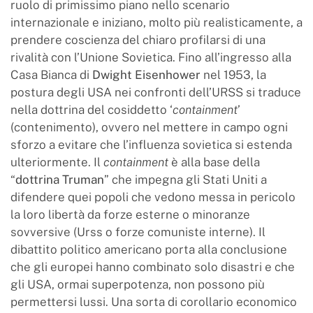
ruolo di primissimo piano nello scenario
internazionale e iniziano, molto più realisticamente, a
prendere coscienza del chiaro profilarsi di una
rivalità con l’Unione Sovietica. Fino all’ingresso alla
Casa Bianca di
Dwight Eisenhower
nel 1953, la
postura degli USA nei confronti dell’URSS si traduce
nella dottrina del cosiddetto ‘
containment
’
(contenimento), ovvero nel mettere in campo ogni
sforzo a evitare che l’influenza sovietica si estenda
ulteriormente. Il
containment
è alla base della
“
dottrina Truman
” che impegna gli Stati Uniti a
difendere quei popoli che vedono messa in pericolo
la loro libertà da forze esterne o minoranze
sovversive (Urss o forze comuniste interne). Il
dibattito politico americano porta alla conclusione
che gli europei hanno combinato solo disastri e che
gli USA, ormai superpotenza, non possono più
permettersi lussi. Una sorta di corollario economico