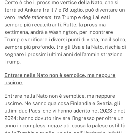
Certo è che il prossimo
vertice della Nato
, che si
terrà ad
Ankara tra il 7 e l’8 luglio
, può diventare un
vero ‘
redde rationem
’ tra Trump e degli alleati
sempre più recalcitranti. Rutte, la prossima
settimana, andrà a Washington, per incontrare
Trump e verificare i diversi punti di vista, ma il solco,
sempre più profondo, tra gli Usa e la Nato, rischia di
segnare i prossimi ultimi anni dell’amministrazione
Trump.
Entrare nella Nato non è semplice, ma neppure
uscirne.
Entrare nella Nato non è semplice, ma neppure
uscirne. Ne sanno qualcosa
Finlandia e Svezia
, gli
ultimi due Paesi che vi hanno aderito nel 2023 e nel
2024: hanno dovuto rinviare l’ingresso per oltre un
anno in complessi negoziati, causa la palese ostilità
della
Turchia
e quella, velata, dell’Ungheria. Infatti,