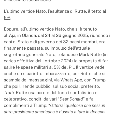
L’ultimo vertice Nato, l’esultanza di Rutte, il tetto al
5%
Eppure, all’ultimo
vertice Nato, che si è tenuto
all’Aja, in Olanda, dal 24 al 26 giugno 2025
, riunendo i
capi di Stato e di governo dei 32 paesi membri, era
finalmente passata, su impulso dell’attuale
segretario generale Nato, l’olandese
Mark Rutt
e (in
carica effettiva dal I ottobre 2024) la proposta di far
salire le spese militari al 5% del Pil.
Il vertice vede
anche un siparietto imbarazzante, per Rutte, che si
scambia dei messaggini, via Whats’App, con Trump,
che poi li rende pubblici sul suo social preferito,
Truth.
Rutte
usa parole dal tono trionfalistico e
celebrativo, conditi da vari “
Dear Donald
” e fa i
complimenti a Trump: “
Otterrai qualcosa che nessun
altro presidente americano è riuscito a fare in decenni.