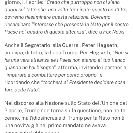
giorno, il I aprile: “
Credo che purtroppo non ci siano
dubbi sul fatto che, una volta terminato questo conflitto,
dovremo riesaminare questa relazione. Dovremo
riesaminare l'interesse che presenta la Nato per il nostro
Paese nel quadro di questa alleanza
”, dice a
Fox News
.
Anche il
Segretario ‘alla Guerra’
,
Peter Hegseth
,
anticipa, di fatto, la linea Trump. Per Hegseth, “
Non si
ha una vera alleanza se i Paesi non stanno al tuo fianco
quando ne hai bisogno
”, afferma, invitando i partner a
“
imparare a combattere per conto proprio
” e
ricordando che “
toccherà al Presidente decidere cosa
fare della Nato
”.
Nel
discorso alla Nazione
sullo Stato dell’Unione del
2 aprile, Trump non torna sulla questione, non ne fa
cenno, ma l’idiosincrasia di Trump per la Nato non è
una novità: già nel
primo mandato
ne aveva
minacciato l’abbandono.