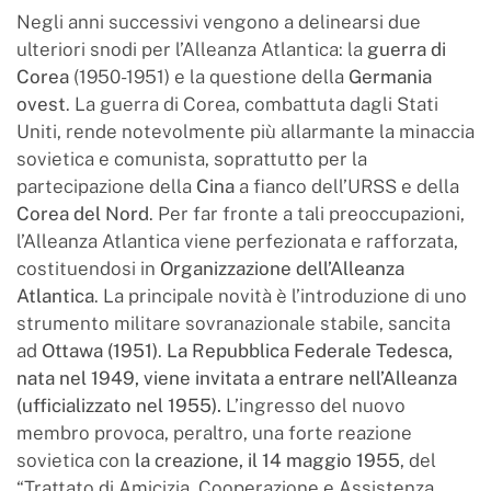
Negli anni successivi vengono a delinearsi due
ulteriori snodi per l’Alleanza Atlantica: la
guerra di
Corea
(1950-1951) e la questione della
Germania
ovest
. La guerra di Corea, combattuta dagli Stati
Uniti, rende notevolmente più allarmante la minaccia
sovietica e comunista, soprattutto per la
partecipazione della
Cina
a fianco dell’URSS e della
Corea del Nord
. Per far fronte a tali preoccupazioni,
l’Alleanza Atlantica viene perfezionata e rafforzata,
costituendosi in
Organizzazione dell’Alleanza
Atlantica
. La principale novità è l’introduzione di uno
strumento militare sovranazionale stabile, sancita
ad
Ottawa (1951)
.
La Repubblica Federale Tedesca,
nata nel 1949, viene invitata a entrare nell’Alleanza
(ufficializzato nel 1955)
.
L’ingresso del nuovo
membro provoca, peraltro, una forte reazione
sovietica con
la creazione,
il 14 maggio 1955
, del
“Trattato di Amicizia, Cooperazione e Assistenza