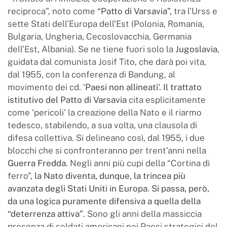
reciproca”, noto come
“Patto di Varsavia”,
tra l’Urss e
sette Stati dell’Europa dell’Est (Polonia, Romania,
Bulgaria, Ungheria, Cecoslovacchia, Germania
dell’Est, Albania). Se ne tiene fuori solo la
Jugoslavia
,
guidata dal comunista Josif Tito, che darà poi vita,
dal 1955, con la conferenza di Bandung, al
movimento dei cd. ‘
Paesi non allineati’.
Il trattato
istitutivo del Patto di Varsavia
cita esplicitamente
come ‘pericoli’ la creazione della Nato e il riarmo
tedesco, stabilendo, a sua volta, una clausola di
difesa collettiva. Si delineano così, dal 1955, i due
blocchi che si confronteranno per trent’anni nella
Guerra Fredda
. Negli anni più cupi della “Cortina di
ferro”,
la Nato diventa, dunque, la trincea più
avanzata degli Stati Uniti in Europa
.
Si passa, però,
da una logica puramente difensiva a quella della
“deterrenza attiva”
. Sono gli anni della massiccia
presenza di soldati americani nei Paesi strategici del