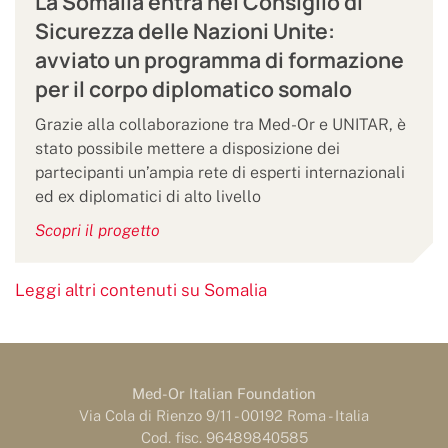
La Somalia entra nel Consiglio di
Sicurezza delle Nazioni Unite:
avviato un programma di formazione
per il corpo diplomatico somalo
Grazie alla collaborazione tra Med-Or e UNITAR, è
stato possibile mettere a disposizione dei
partecipanti un’ampia rete di esperti internazionali
ed ex diplomatici di alto livello
Scopri il progetto
Leggi altri contenuti su Somalia
Med-Or Italian Foundation
Via Cola di Rienzo 9/11 - 00192 Roma - Italia
Cod. fisc. 96489840585