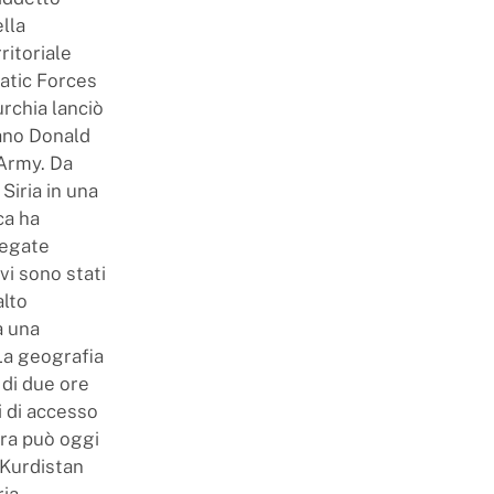
ella
ritoriale
ratic Forces
urchia lanciò
cano Donald
 Army. Da
iria in una
ca ha
llegate
vi sono stati
alto
a una
La geografia
di due ore
i di accesso
ara può oggi
 Kurdistan
ria