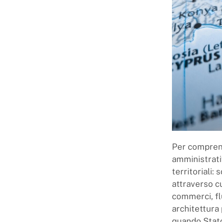
Per comprend
amministrativ
territoriali:
attraverso cu
commerci, fl
architettura 
quando Stato