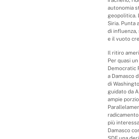
autonomia st
geopolitica.
Siria. Punta
di influenza
e il vuoto cr
Il ritiro ame
Per quasi un 
Democratic F
a Damasco di 
di Washingto
guidato da A
ampie porzion
Parallelament
radicamento 
più interessa
Damasco cont
SDF una deri