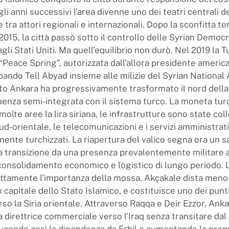
gli anni successivi l’area divenne uno dei teatri centrali d
tra attori regionali e internazionali. Dopo la sconfitta ter
 2015, la città passò sotto il controllo delle Syrian Democ
li Stati Uniti. Ma quell’equilibrio non durò. Nel 2019 la T
 “Peace Spring”, autorizzata dall’allora presidente ameri
ando Tell Abyad insieme alle milizie del Syrian National
 Ankara ha progressivamente trasformato il nord della S
fluenza semi-integrata con il sistema turco. La moneta tur
 molte aree la lira siriana, le infrastrutture sono state co
sud-orientale, le telecomunicazioni e i servizi amministrati
ente turchizzati. La riapertura del valico segna ora un s
 la transizione da una presenza prevalentemente militare 
 consolidamento economico e logistico di lungo periodo. 
ttamente l’importanza della mossa. Akçakale dista meno 
x capitale dello Stato Islamico, e costituisce uno dei punt
erso la Siria orientale. Attraverso Raqqa e Deir Ezzor, Ank
a direttrice commerciale verso l’Iraq senza transitare dal
ducendo così la dipendenza da Erbil e aumentando la prop