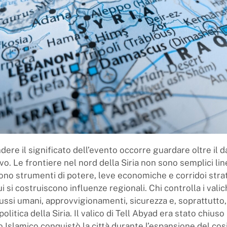
ere il significato dell’evento occorre guardare oltre il d
o. Le frontiere nel nord della Siria non sono semplici li
 sono strumenti di potere, leve economiche e corridoi stra
i si costruiscono influenze regionali. Chi controlla i valic
ussi umani, approvvigionamenti, sicurezza e, soprattutto,
politica della Siria. Il valico di Tell Abyad era stato chius
 Islamico conquistò la città durante l’espansione del cos