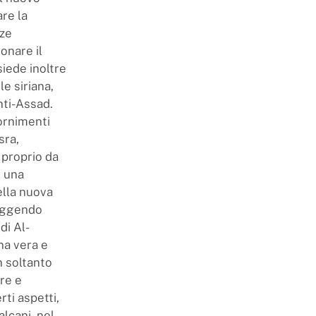
re la
nze
onare il
siede inoltre
le siriana,
nti-Assad.
ornimenti
sra,
 proprio da
n una
ella nuova
leggendo
di Al-
na vera e
n soltanto
ure e
rti aspetti,
lcani, nel