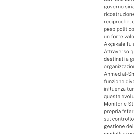
governo siri
ricostruzion
reciproche, 
peso politico
un forte valo
Akçakale fu u
Attraverso q
destinati a 
organizzazio
Ahmed al-Sha
funzione dive
influenza tu
questa evolu
Monitor e St
propria “sfer
sul controllo
gestione dei 
modelli di pe