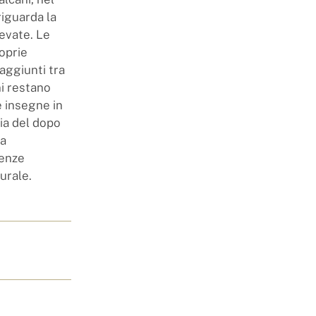
riguarda la
levate. Le
oprie
aggiunti tra
i restano
e insegne in
ria del dopo
ta
tenze
urale.