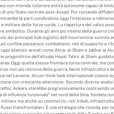
ano non intende tollerare entità autonome capaci di limita
e di uno Stato centrale post-Assad. Pur restando diffide
entrambe le parti condividono oggi l’interesse a ridimensi
 e militare delle forze curde. La riapertura del valico pos
re simbolico. Durante gli anni più intensi della guerra civi
no dei principali hub logistici dell’insurrezione sunnita a
uel confine passarono combattenti, reti di supporto e rif
gruppi islamisti armati come Ahrar al-Sham e Jabhat al-Nu
ne progenitrice dell’attuale Hayat Tahrir al-Sham guidata
raa. Oggi quella stessa frontiera torna centrale, ma co
rsa: non più retrovia della guerra, bensì infrastruttura d
rca nel Levante. Alcuni think tank internazionali stanno 
zione con crescente attenzione. Secondo diverse analisi 
ratfor, Ankara starebbe progressivamente costruendo u
a di influenza funzionale” nel nord della Siria, fondata no
 militare ma anche su commercio, reti tribali, infrastrutt
flussi transfrontalieri. È una strategia che ricorda, per ce
netrazione regionale già sperimentati dalla Turchia nei Ba