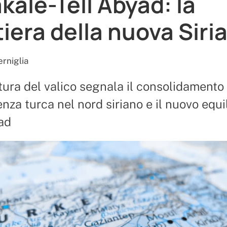
kale-Tell Abyad: la
tiera della nuova Siri
rniglia
tura del valico segnala il consolidamento
uenza turca nel nord siriano e il nuovo equi
ad