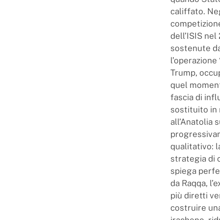
califfato. Ne
competizione 
dell’ISIS nel
sostenute dag
l’operazione
Trump, occup
quel momento
fascia di in
sostituito in
all’Anatolia 
progressivam
qualitativo:
strategia di
spiega perfe
da Raqqa, l’e
più diretti v
costruire un
iracheno, ri