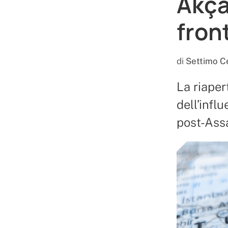
Akça
fron
di
Settimo Ce
La riaper
dell’infl
post-Ass