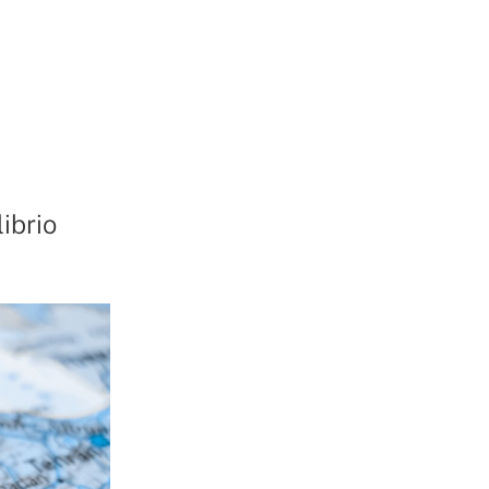
a
librio