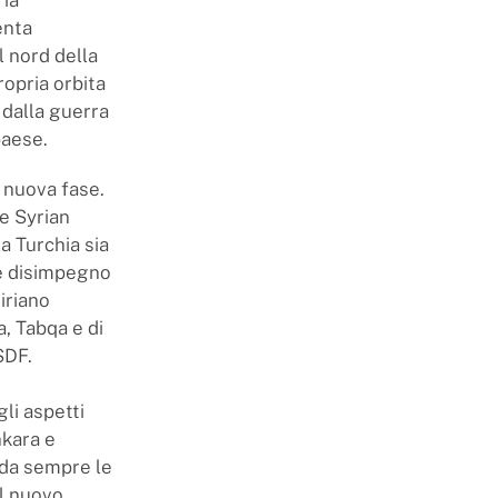
enta
 nord della
ropria orbita
 dalla guerra
paese.
a nuova fase.
le Syrian
a Turchia sia
ale disimpegno
iriano
, Tabqa e di
SDF.
li aspetti
nkara e
 da sempre le
il nuovo