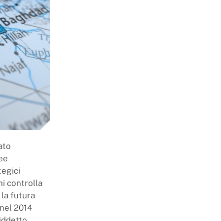
ato
nee
tegici
hi controlla
 la futura
o nel 2014
iddetto