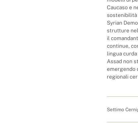
Caucaso e nel
sostenibilità
Syrian Democ
strutture nel
il comandant
continue, co
lingua curda 
Assad non st
emergendo qu
regionali cer
Settimo Cerni