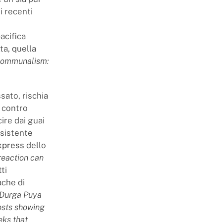
i recenti
acifica
ta, quella
Communalism:
sato, rischia
e contro
ire dai guai
esistente
xpress
dello
reaction can
ti
ache di
 Durga Puya
osts showing
eks that