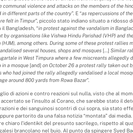
e communal violence and attacks on the members of the hind
 in different parts of the country
”. E “
as repercussions of the
e felt in Timpur
”, piccolo stato indiano situato a ridosso d
 il Bangladesh, “
in protest against the vandalism in Banglad
t by organisations like Vishwa Hindu Parishad (VHP) and th
(HJM), among others. During some of these protest rallies 
vandalised several houses, shops and mosques
[…]
Similar ra
 Agartale in West Timpura where a few miscreants allegedly
 in a mosque
[and]
on October 26 a protest rally taken out 
s who had joined the rally allegedly vandalised a local mosq
llage around 800 yards from Rowa Bazar
”.
lio di azioni e contro reazioni sul nulla, visto che al mo
 accertato se l’insulto al Corano, che sarebbe stato il de
azioni e dei sanguinosi scontri di cui sopra, sia stato ef
ppure partorito da una falsa notizia “montata” dai media
 chiaro l’identikit del presunto sacrilego, rispetto al qua
galesi brancolano nel buio. Al punto da spingere Syed B