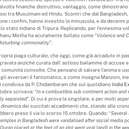
talvolta finanche distruttivo, vantaggio, come dimostrano 
giosi tra Musulmani ed Hindu. Scontri che dal Bangladesh,
ne i confini, hanno investito la minuscola, e da decenni p
o stato indiano di Tripura. Replicando, per l’ennesima vol
Bhanu Metha ha acutamente bollato come “
Violence and 
disturbing commonality”
.
ropria piaga culturale, che oggi, come già accaduto in pas
gravata anziché curata dall’ astioso bailamme di accuse 
e comunità coinvolte. Che pensano di salvare l’anima e usc
gli avversari il fantomatico, e come insegna Manzoni, in
si condivisa da P. Chidambaram che sul quotidiano
India E
tobre scriveva: “
In a combustible sub-continent action and 
tly separated
”. Di cui è prova la singolare, e per molti aspet
 dinamica dei succitati accadimenti che, stando alle cron
bbero preso il via lo scorso 15 ottobre. Quando: “
Several
temples in Bangladesh were vandalised after social media p
 Quran placed at the feet of an idol went viral
[and]
in the we