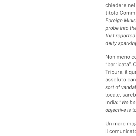
chiedere nell
titolo
Commun
Foreign Mini
probe into th
that reported
deity sparkin
Non meno con
“barricata”.
Tripura, il q
assoluto can
sort of vanda
locale, sareb
India: “
We bel
objective is t
Un mare magn
il comunicat