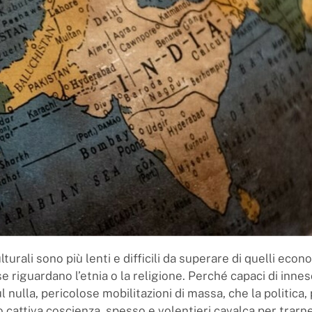
lturali sono più lenti e difficili da superare di quelli econ
e riguardano l’etnia o la religione. Perché capaci di innes
ul nulla, pericolose mobilitazioni di massa, che la politica,
o cattiva coscienza, spesso e volentieri cavalca per trarn