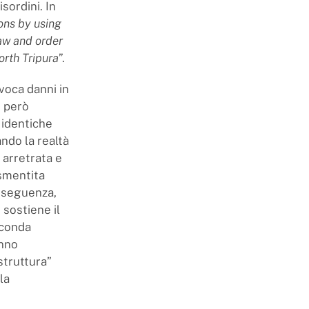
sordini. In
ons by using
aw and order
rth Tripura
”.
voca danni in
i però
 identiche
ndo la realtà
 arretrata e
smentita
onseguenza,
 sostiene il
econda
anno
struttura”
la