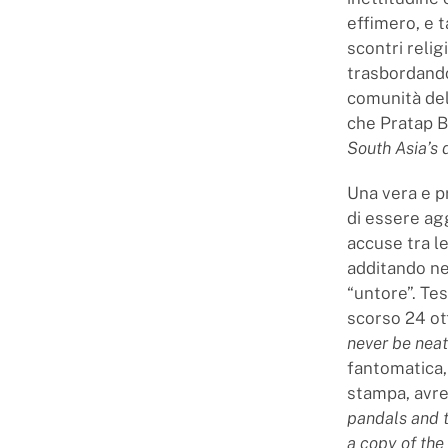
effimero, e 
scontri reli
trasbordando
comunità dell
che Pratap 
South Asia’s 
Una vera e p
di essere ag
accuse tra l
additando ne
“untore”. Te
scorso 24 ot
never be nea
fantomatica,
stampa, avre
pandals and 
a copy of the