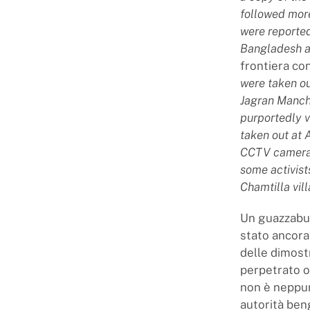
followed mor
were reported
Bangladesh ar
frontiera con
were taken ou
Jagran Manch 
purportedly 
taken out at
CCTV camera
some activist
Chamtilla vi
Un guazzabug
stato ancora
delle dimostr
perpetrato o
non è neppure
autorità ben