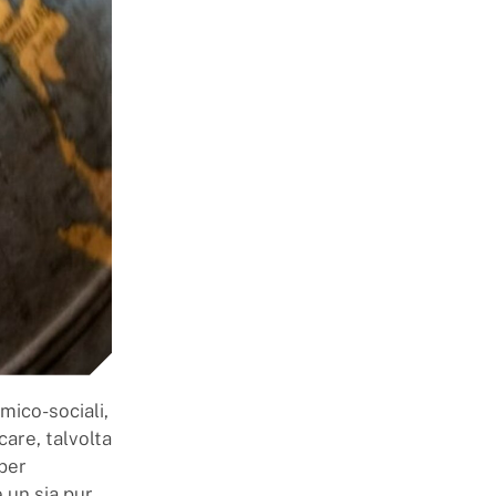
omico-sociali,
care, talvolta
 per
e un sia pur