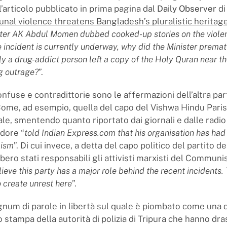
’articolo pubblicato in prima pagina dal
Daily Observer
di
al violence threatens Bangladesh’s pluralistic heritag
ster AK Abdul Momen dubbed cooked-up stories on the viole
e incident is currently underway, why did the Minister prema
ly a drug-addict person left a copy of the Holy Quran near th
g outrage?
”.
fuse e contradittorie sono le affermazioni dell’altra par
 Come, ad esempio, quella del capo del Vishwa Hindu Paris
uale, smentendo quanto riportato dai giornali e dalle radio 
dore “
told Indian Express.com that his organisation has had 
lism
”. Di cui invece, a detta del capo politico del partito 
bero stati responsabili gli attivisti marxisti del Communi
ieve this party has a major role behind the recent incidents.
o create unrest here
”.
um di parole in libertà sul quale è piombato come una 
o stampa della autorità di polizia di Tripura che hanno dr