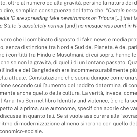
o, oltre al numero ed alla gravità, persino la natura dei di
ro dire, semplice conseguenza del fatto che: “
Certain pers
edia ID are spreading fake news/rumors on Tripura
[…]
that l
the State is absolutely normal
[and]
no mosque was burnt in No
 vero che il combinato disposto di fake news e media pro
o, senza distinzione tra Nord e Sud del Pianeta, è del par
e i conflitti tra Hindu e Musulmani, di cui sopra, hanno le
he se non la gravità, di quelli di un lontano passato. Qua
ell’India e del Bangladesh era incommensurabilmente più
ella attuale. Constatazione che suona dunque come una 
zione secondo cui l’aumento del reddito determina, di c
mente anche quello della cultura. La verità, invece, come
l Amartya Sen nel libro
Identity and violence
, è che la s
spetto alla prima, sue autonome, specifiche aporie che v
discusse in quanto tali. Se si vuole assicurare alla “sovra
 ritmo di modernizzazione almeno sincrono con quello del
economico-sociale.