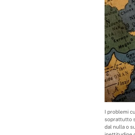
I problemi cu
soprattutto s
dal nulla o s
inettitudine 