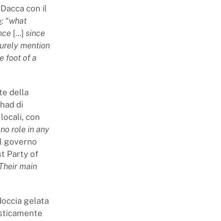
 Dacca con il
e
: “
what
nce
[…]
since
turely mention
e foot of a
te della
had di
locali, con
no role in any
del governo
st Party of
 Their main
doccia gelata
asticamente