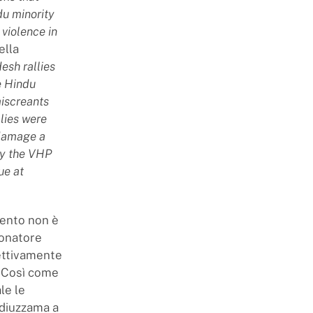
u minority
 violence in
ella
esh rallies
e Hindu
miscreants
llies were
 damage a
by the VHP
ue at
mento non è
tonatore
fettivamente
. Così come
le le
adiuzzama a