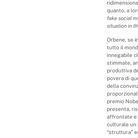
ridimensionat
quanto, a lo
fake social m
situation in 
Orbene, se è
tutto il mond
innegabile ch
stimmate, anc
produttiva d
povera di qu
della convin
proporzional
premio Nobe
presenta, ri
affrontate e 
culturale un
“struttura” 