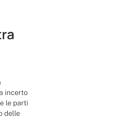
tra
a
a incerto
e le parti
 delle