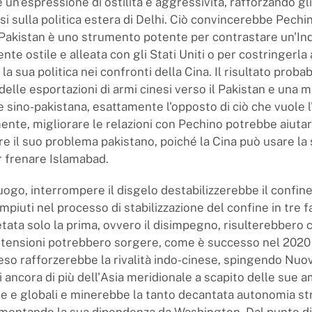
un'espressione di ostilità e aggressività, rafforzando gli
si sulla politica estera di Delhi. Ciò convincerebbe Pechin
Pakistan è uno strumento potente per contrastare un'Ind
e ostile e alleata con gli Stati Uniti o per costringerla
a sua politica nei confronti della Cina. Il risultato proba
elle esportazioni di armi cinesi verso il Pakistan e una 
 sino-pakistana, esattamente l'opposto di ciò che vuole l'
nte, migliorare le relazioni con Pechino potrebbe aiuta
re il suo problema pakistano, poiché la Cina può usare la
r frenare Islamabad.
uogo, interrompere il disgelo destabilizzerebbe il confine
piuti nel processo di stabilizzazione del confine in tre fas
tata solo la prima, ovvero il disimpegno, risulterebbero 
ri tensioni potrebbero sorgere, come è successo nel 2020 
eso rafforzerebbe la rivalità indo-cinese, spingendo Nuov
 ancora di più dell'Asia meridionale a scapito delle sue a
he e globali e minerebbe la tanto decantata autonomia st
aumentando la sua dipendenza da Washington. Dal punto di