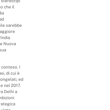
 stereotipi
o che il
ia
 ad
bile sarebbe
maggiore
India.
re Nuova
 sua
 conteso. I
i, di cui è
congelati, ed
e nel 2017.
a Delhi a
mbizioni
rategica
 vista