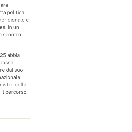
care
rta politica
meridionale e
ea. In un
ro scontro
025 abbia
 possa
re dal suo
 nazionale
nistro della
 il percorso