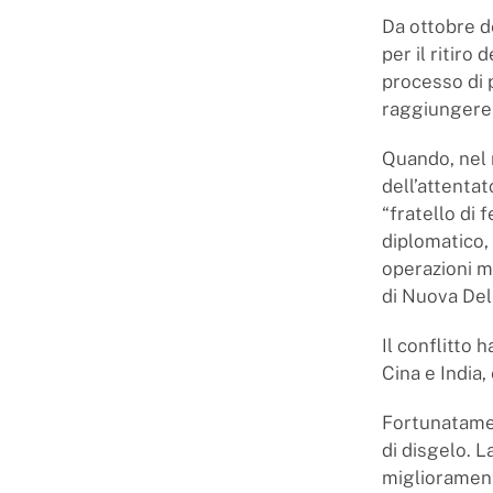
Da ottobre de
per il ritiro
processo di 
raggiungere 
Quando, nel m
dell’attenta
“fratello di 
diplomatico, 
operazioni m
di Nuova Delh
Il conflitto h
Cina e India,
Fortunatamen
di disgelo. 
miglioramento