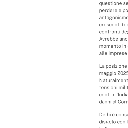
questione se
perdere e p
antagonismo 
crescenti te
confronti de
Avrebbe anch
momento in c
alle imprese 
La posizione 
maggio 2025 
Naturalmente
tensioni mil
contro l'Ind
danni al Cor
Delhi è consa
disgelo con 