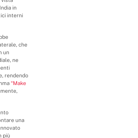
ndia in
ci interni
ebbe
terale, che
in un
iale, ne
nenti
one, rendendo
ramma
“Make
almente,
ento
rontare una
rinnovato
n più