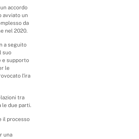
i un accordo
o avviato un
complesso da
ne nel 2020.
an a seguito
l suo
re e supporto
er le
ovocato l'ira
elazioni tra
 le due parti.
 il processo
er una