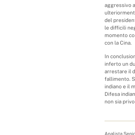
aggressivo a
ulteriormente
del presiden
le difficili 
momento come
con la Cina.
In conclusio
inferto un du
arrestare il
fallimento. S
indiano e il 
Difesa india
non sia privo
Analista Seni