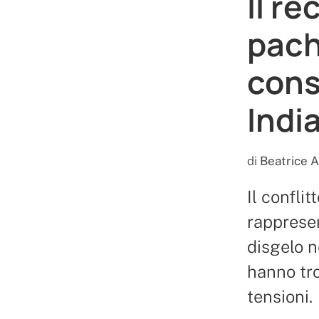
Il re
pach
cons
Indi
di
Beatrice A
Il confli
rappresen
disgelo n
hanno tr
tensioni.