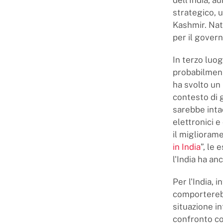
strategico, u
Kashmir. Nat
per il govern
In terzo luo
probabilment
ha svolto un 
contesto di 
sarebbe intac
elettronici e
il miglioram
in India
”, le
l'India ha an
Per l'India,
comporterebbe
situazione i
confronto co