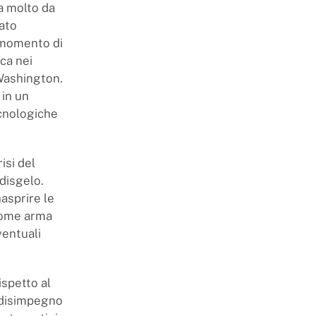
a molto da
ato
n momento di
ca nei
 Washington.
 in un
ecnologiche
isi del
disgelo.
asprire le
 come arma
ventuali
ispetto al
l disimpegno