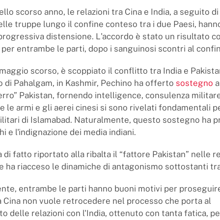
llo scorso anno, le relazioni tra Cina e India, a seguito d
 delle truppe lungo il confine conteso tra i due Paesi, hann
progressiva distensione. L'accordo è stato un risultato 
per entrambe le parti, dopo i sanguinosi scontri al confi
aggio scorso, è scoppiato il conflitto tra India e Pakist
to di Pahalgam, in Kashmir, Pechino ha offerto
sostegno
a
ferro” Pakistan, fornendo intelligence, consulenza milita
e le armi e gli aerei cinesi si sono rivelati fondamentali p
ilitari di Islamabad. Naturalmente, questo sostegno ha pr
i e l'indignazione dei media indiani.
a di fatto riportato alla ribalta il “fattore Pakistan” nelle r
 e ha riacceso le dinamiche di antagonismo sottostanti tra
te, entrambe le parti hanno buoni motivi per proseguire
La Cina non vuole retrocedere nel processo che porta al
 delle relazioni con l'India, ottenuto con tanta fatica, p