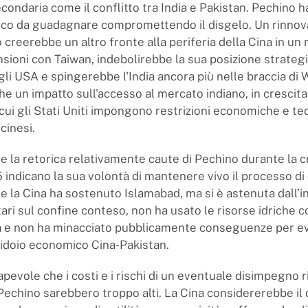
condaria come il conflitto tra India e Pakistan. Pechino h
oco da guadagnare compromettendo il disgelo. Un rinnov
creerebbe un altro fronte alla periferia della Cina in u
nsioni con Taiwan, indebolirebbe la sua posizione strategi
gli USA e spingerebbe l'India ancora più nelle braccia di
e un impatto sull'accesso al mercato indiano, in crescita
ui gli Stati Uniti impongono restrizioni economiche e t
cinesi.
e la retorica relativamente caute di Pechino durante la cr
indicano la sua volontà di mantenere vivo il processo di 
 la Cina ha sostenuto Islamabad, ma si è astenuta dall’in
itari sul confine conteso, non ha usato le risorse idriche
ia e non ha minacciato pubblicamente conseguenze per e
ridoio economico Cina-Pakistan.
pevole che i costi e i rischi di un eventuale disimpegno r
Pechino sarebbero troppo alti. La Cina considererebbe i