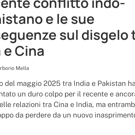
cente conflitto indo-
istano e le sue
eguenze sul disgelo 
a e Cina
rborio Mella
tto del maggio 2025 tra India e Pakistan h
tato un duro colpo per il recente e ancor
elle relazioni tra Cina e India, ma entramb
oppo da perdere da un nuovo inasprimento