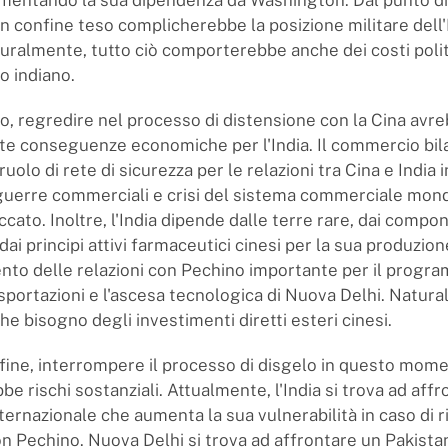
n confine teso complicherebbe la posizione militare dell'I
uralmente, tutto ciò comporterebbe anche dei costi politi
o indiano.
go, regredire nel processo di distensione con la Cina avr
e conseguenze economiche per l'India. Il commercio bila
ruolo di rete di sicurezza per le relazioni tra Cina e India 
guerre commerciali e crisi del sistema commerciale mond
cato. Inoltre, l'India dipende dalle terre rare, dai compo
 dai principi attivi farmaceutici cinesi per la sua produzi
ento delle relazioni con Pechino importante per il prog
 esportazioni e l'ascesa tecnologica di Nuova Delhi. Natur
che bisogno degli investimenti diretti esteri cinesi.
 infine, interrompere il processo di disgelo in questo mom
 rischi sostanziali. Attualmente, l'India si trova ad aff
nternazionale che aumenta la sua vulnerabilità in caso di 
n Pechino. Nuova Delhi si trova ad affrontare un Pakista