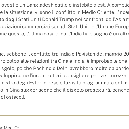
 ovest e un Bangladesh ostile e instabile a est. A compli
 la situazione, vi sono il conflitto in Medio Oriente, l'ince
te degli Stati Uniti Donald Trump nei confronti dell'Asia 
negoziazioni commerciali con gli Stati Uniti e l'Unione Europ
 questo, l'ultima cosa di cui l'India ha bisogno è un alt
ne, sebbene il conflitto tra India e Pakistan del maggio 2
ro colpo alle relazioni tra Cina e India, è improbabile che
 disgelo, poiché Pechino e Delhi avrebbero molto da perde
viluppi come l'incontro tra il consigliere per la sicurezza
ministro degli Esteri cinese e la visita programmata del mi
no in Cina suggeriscono che il disgelo proseguirà, benché
 di ostacoli.
or Med-Or