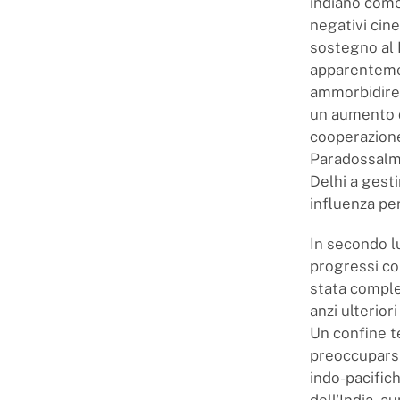
indiano come 
negativi cine
sostegno al 
apparentement
ammorbidire l
un aumento d
cooperazione
Paradossalme
Delhi a gesti
influenza pe
In secondo l
progressi com
stata comple
anzi ulterio
Un confine t
preoccuparsi
indo-pacific
dell'India, 