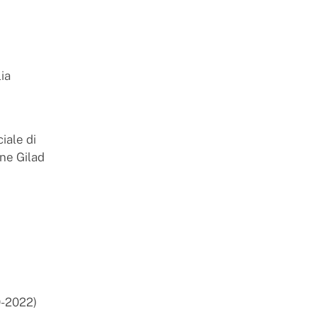
ia
iale di
ane Gilad
0-2022)