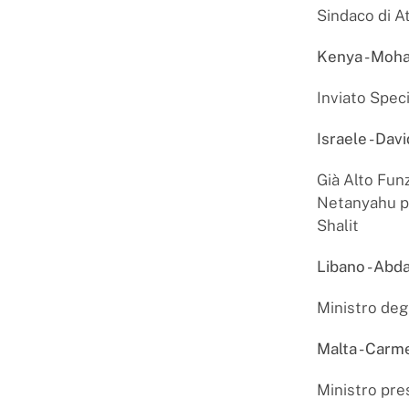
Sindaco di A
Kenya - Moh
Inviato Speci
Israele - Dav
Già Alto Funz
Netanyahu per
Shalit
Libano -
Abda
Ministro degl
Malta - Carm
Ministro pre