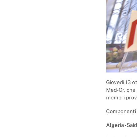
Giovedì 13 o
Med-Or, che 
membri prove
Componenti d
Algeria - Said