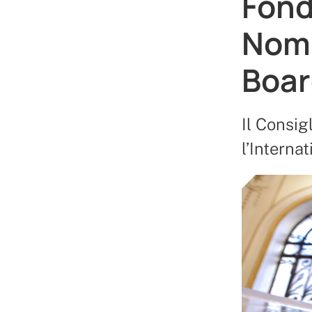
Fond
Nomi
Boar
Il Consig
l’Interna