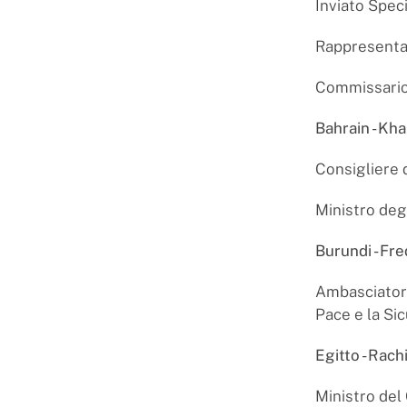
Inviato Spec
Rappresentan
Commissario 
Bahrain -
Kha
Consigliere d
Ministro degl
Burundi - Fr
Ambasciatore 
Pace e la Si
Egitto - Ra
Ministro del