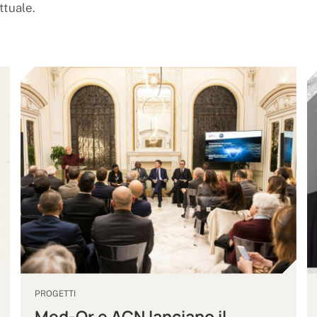
tuale.
PROGETTI
Med-Or e ACN lanciano il