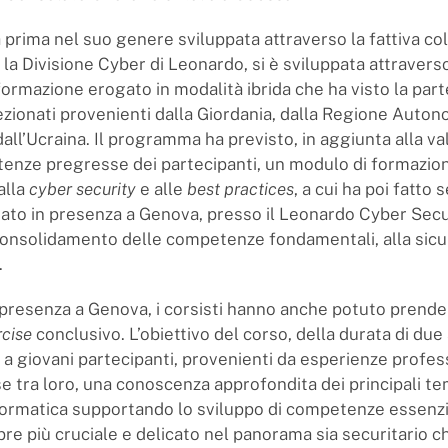
 la prima nel suo genere sviluppata attraverso la fattiva c
 la Divisione Cyber di Leonardo, si è sviluppata attravers
formazione erogato in modalità ibrida che ha visto la part
ezionati provenienti dalla Giordania, dalla Regione Auto
all’Ucraina. Il programma ha previsto, in aggiunta alla v
enze pregresse dei partecipanti, un modulo di formazion
alla
cyber security
e alle
best practices
, a cui ha poi fatto 
to in presenza a Genova, presso il Leonardo Cyber Secu
consolidamento delle competenze fondamentali, alla sicu
.
i presenza a Genova, i corsisti hanno anche potuto prende
rcise
conclusivo. L’obiettivo del corso, della durata di due
 a giovani partecipanti, provenienti da esperienze profess
e tra loro, una conoscenza approfondita dei principali tem
formatica supportando lo sviluppo di competenze essenzia
re più cruciale e delicato nel panorama sia securitario c