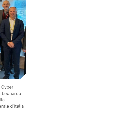
n Cyber
il Leonardo
lla
ale d’Italia