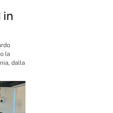
 in
ardo
o la
nia, dalla