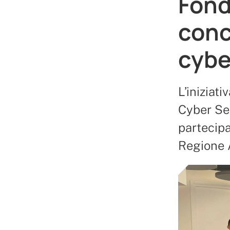
Fond
conc
cybe
L’iniziat
Cyber Sec
partecipa
Regione 