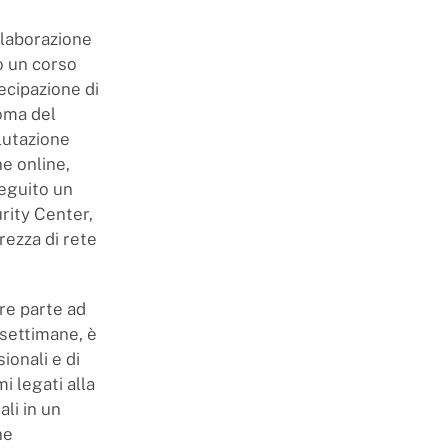
ollaborazione
o un corso
ecipazione di
noma del
alutazione
e online,
seguito un
rity Center,
rezza di rete
re parte ad
 settimane, è
ionali e di
i legati alla
li in un
he