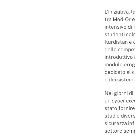
L’iniziativa,
tra Med-Or e
intensivo di 
studenti sel
Kurdistan e d
delle compet
introduttivo 
modulo eroga
dedicato al 
e dei sistemi
Nei giorni d
un
cyber exe
stato fornire
studio divers
sicurezza in
settore semp