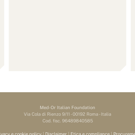
Med-Or Italian Foundation
Via Cola di Rienzo 9/11 - 00192 Roma - Italia
Cod. fisc. 96489840585
ivacy e cookie policy
|
Disclaimer
|
Etica e compliance
|
Procurem