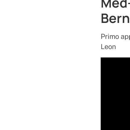
Med-
Bern
Primo ap
Leon