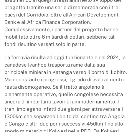
assumendo in quegli stessi anni nello sviluppo del
progetto tramite una serie di memorada con i tre
paesi del Corridoio, oltre all’African Development
Bank e all’Africa Finance Corporation.
Complessivamente, i partner del progetto hanno
mobilitato oltre 6 miliardi di dollari, sebbene tali
fondi risultino versati solo in parte.
La ferrovia risulta ad oggi funzionante e dal 2024, la
canadese Ivanhoe trasporta rame dalla sua
principale miniera in Katanga verso il porto di Lobito.
Ma nonostante i progressi, il grado di avanzamento
resta disomogeneo. Se il tratto angolano è
pienamente operativo, quello congolese necessita
ancora di importanti lavori di ammodernamento. I
treni impiegano infatti due giorni per attraversare i
1300km che separano Lobito dal confine tra Angola
e Congo e altri due per i successivi 450km fino allo
snodo minerario di Kolwezi nella RDC. Da Kolwezi