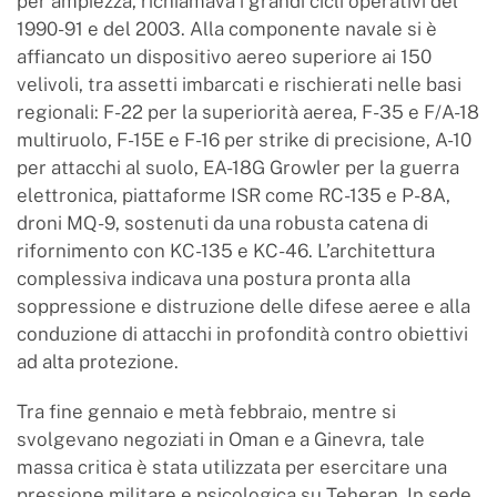
per ampiezza, richiamava i grandi cicli operativi del
1990-91 e del 2003. Alla componente navale si è
affiancato un dispositivo aereo superiore ai 150
velivoli, tra assetti imbarcati e rischierati nelle basi
regionali: F-22 per la superiorità aerea, F-35 e F/A-18
multiruolo, F-15E e F-16 per strike di precisione, A-10
per attacchi al suolo, EA-18G Growler per la guerra
elettronica, piattaforme ISR come RC-135 e P-8A,
droni MQ-9, sostenuti da una robusta catena di
rifornimento con KC-135 e KC-46. L’architettura
complessiva indicava una postura pronta alla
soppressione e distruzione delle difese aeree e alla
conduzione di attacchi in profondità contro obiettivi
ad alta protezione.
Tra fine gennaio e metà febbraio, mentre si
svolgevano negoziati in Oman e a Ginevra, tale
massa critica è stata utilizzata per esercitare una
pressione militare e psicologica su Teheran. In sede