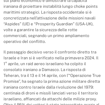
sul piano economico e dimostrare la capacità
iraniana di proiettare instabilità lungo choke points
marittimi strategici. La risposta occidentale si è
concretizzata nell’attivazione delle missioni navali
“Aspides” (UE) e “Prosperity Guardian” (USA-UK),
volte a garantire la sicurezza delle rotte
commerciali, segnando un primo ampliamento
operativo del conflitto.
Il passaggio decisivo verso il confronto diretto tra
Israele e Iran si è verificato nella primavera 2024. Il
1° aprile, un raid aereo israeliano ha colpito il
consolato iraniano a Damasco. La risposta di
Teheran, tra il 13 e il 14 aprile, con l’“Operazione True
Promise”, ha segnato la prima azione militare diretta
iraniana contro Israele dalla rivoluzione del 1979:
centinaia di droni e missili lanciati verso il territorio
israeliano, affiancati da attacchi delle milizie proxy.
Oltre il 95% dei vettori è stato intercettato grazie al