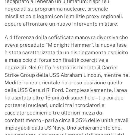
recapitato a Teheran un ultimatum: riaprire i
negoziati su programma nucleare, arsenale
missilistico e legami con le milizie proxy regionali,
oppure affrontare un nuovo intervento militare.
A differenza della sofisticata manovra diversiva che
aveva preceduto “Midnight Hammer”, la nuova fase
è stata caratterizzata da un dispiegamento esplicito
e massiccio di forze con finalità coercitive e
negoziali. Nel Golfo è stato rischierato il Carrier
Strike Group della USS Abraham Lincoln, mentre nel
Mediterraneo orientale ha preso posizione quello
della USS Gerald R. Ford. Complessivamente, l’area
ha ospitato oltre 15 unità di superficie – tra cui due
portaerei nucleari, undici tra incrociatori e
cacciatorpedinieri e tre ulteriori mezzi da
combattimento – pari a circa il 35% delle unità navali
impiegabili dalla US Navy. Uno schieramento che,