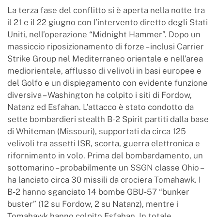
La terza fase del conflitto si è aperta nella notte tra
il 21 e il 22 giugno con l’intervento diretto degli Stati
Uniti, nell’operazione “Midnight Hammer”. Dopo un
massiccio riposizionamento di forze – inclusi Carrier
Strike Group nel Mediterraneo orientale e nell’area
mediorientale, afflusso di velivoli in basi europee e
del Golfo e un dispiegamento con evidente funzione
diversiva – Washington ha colpito i siti di Fordow,
Natanz ed Esfahan. L’attacco è stato condotto da
sette bombardieri stealth B-2 Spirit partiti dalla base
di Whiteman (Missouri), supportati da circa 125
velivoli tra assetti ISR, scorta, guerra elettronica e
rifornimento in volo. Prima del bombardamento, un
sottomarino – probabilmente un SSGN classe Ohio –
ha lanciato circa 30 missili da crociera Tomahawk. I
B-2 hanno sganciato 14 bombe GBU-57 “bunker
buster” (12 su Fordow, 2 su Natanz), mentre i
Tomahawk hanno colpito Esfahan. In totale