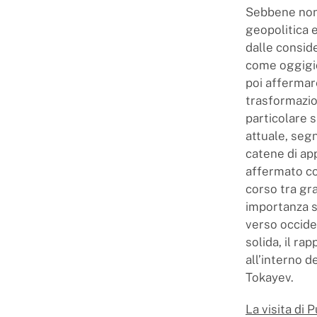
Sebbene non 
geopolitica 
dalle consid
come oggigio
poi affermar
trasformazio
particolare s
attuale, segn
catene di ap
affermato co
corso tra gra
importanza st
verso occide
solida, il r
all’interno d
Tokayev.
La visita di 