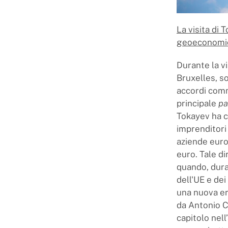
La visita di 
geoeconomic
Durante la v
Bruxelles, so
accordi comm
principale
pa
Tokayev ha c
imprenditori
aziende europ
euro. Tale d
quando, dura
dell'UE e dei
una nuova er
da Antonio Co
capitolo nell