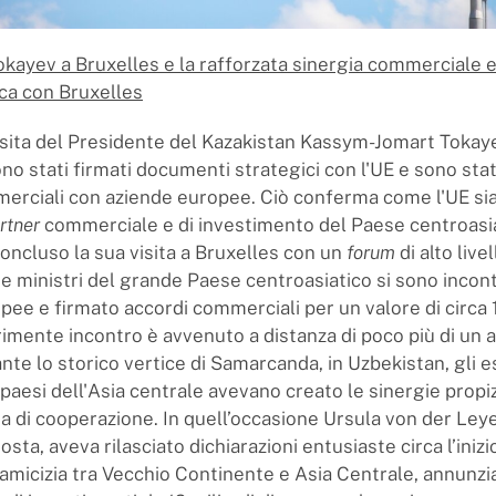
Tokayev a Bruxelles e la rafforzata sinergia commerciale 
a con Bruxelles
isita del Presidente del Kazakistan Kassym-Jomart Tokay
no stati firmati documenti strategici con l'UE e sono stati
erciali con aziende europee. Ciò conferma come l'UE sia 
rtner
commerciale e di investimento del Paese centroasia
oncluso la sua visita a Bruxelles con un
forum
di alto livel
 e ministri del grande Paese centroasiatico si sono incont
ee e firmato accordi commerciali per un valore di circa 1
irimente incontro è avvenuto a distanza di poco più di un 
nte lo storico vertice di Samarcanda, in Uzbekistan, gli 
 paesi dell'Asia centrale avevano creato le sinergie propi
a di cooperazione. In quell’occasione Ursula von der Leye
sta, aveva rilasciato dichiarazioni entusiaste circa l’iniz
’amicizia tra Vecchio Continente e Asia Centrale, annunzi