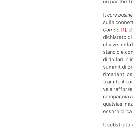
un pacchetto 
Il
core busine
sulla connett
Corridor
[1]
, c
dichiarato di
chiave nella 
slancio e con
di dollari in 
summit di Bru
rimanenti os
tramite il co
va a rafforz
compagnia ae
qualsiasi naz
essere circa 
Il substrato