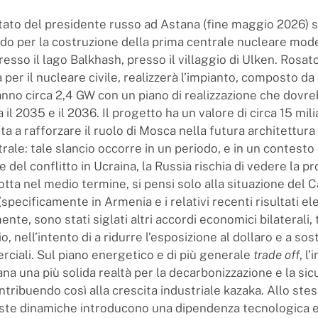
 Stato del presidente russo ad Astana (fine maggio 2026) s
do per la costruzione della prima centrale nucleare mod
esso il lago Balkhash, presso il villaggio di Ulken. Rosat
 per il nucleare civile, realizzerà l’impianto, composto da 
nno circa 2,4 GW con un piano di realizzazione che dovr
 il 2035 e il 2036. Il progetto ha un valore di circa 15 mili
nta a rafforzare il ruolo di Mosca nella futura architettur
trale: tale slancio occorre in un periodo, e in un contesto
e del conflitto in Ucraina, la Russia rischia di vedere la pr
otta nel medio termine, si pensi solo alla situazione del 
specificamente in Armenia e i relativi recenti risultati elet
te, sono stati siglati altri accordi economici bilaterali, 
o, nell’intento di a ridurre l’esposizione al dollaro e a sos
rciali. Sul piano energetico e di più generale
trade off
, l
na una più solida realtà per la decarbonizzazione e la sic
ontribuendo così alla crescita industriale kazaka. Allo st
este dinamiche introducono una dipendenza tecnologica e