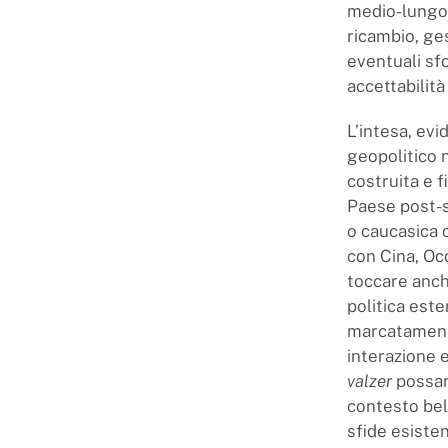
medio-lungo
ricambio, ges
eventuali sfo
accettabilità
L’intesa, ev
geopolitico n
costruita e f
Paese post-so
o caucasica o
con Cina, Oc
toccare anch
politica est
marcatamente 
interazione 
valzer
possan
contesto bell
sfide esisten