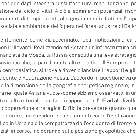
 periodo dagli
standard
russi (fornitura, manutenzione, pe
tione del ciclo di vita). A ciò si sommano i potenziali risch
ramenti di tempi e costi, alla gestione dei rifiuti e all’imp
 sociale e ambientale dell’opera nell’area lacustre di Balk
identemente, come già accennato, reca implicazioni di car
on irrilevanti. Realizzando ad Astana un’infrastruttura cri
inanziata da Mosca, la Russia consolida una leva strategic
vietico che, al pari di molte altre realtà dell’Europa cen
 centroasiatica, si trova a dover bilanciare i rapporti e gl
cidente e Federazione Russa. L’accordo in questione va q
e la dimensione della geografia energetica regionale, in
era nel quale Astana vuole - come abbiamo osservato, in u
multivettoriale - portare i rapporti con l’UE ad alti livelli
e cooperazione strategica. Difficile prevedere quanto qu
o durare, ma è evidente che elementi come l’evoluzione
ico in Ucraina e la compattezza dell’occidente di fronte a
ziali in corso, incideranno sulla posizione geopolitica che