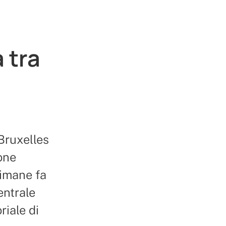
 tra
Bruxelles
one
timane fa
entrale
riale di