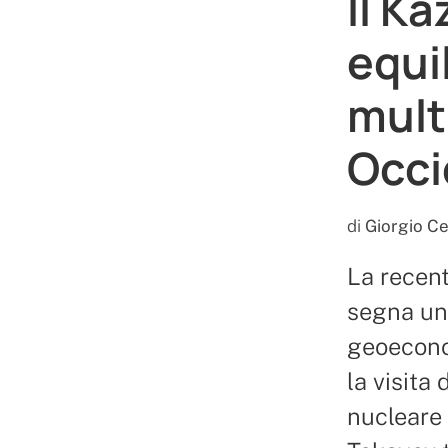
Il K
equil
mult
Occi
di
Giorgio Ce
La recent
segna una
geoecono
la visita
nucleare 