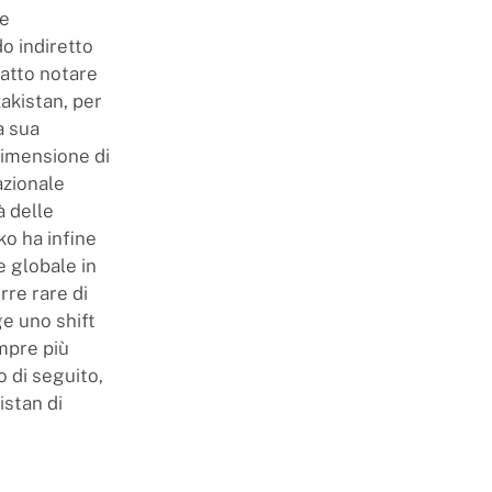
ne
o indiretto
fatto notare
akistan, per
a sua
dimensione di
azionale
à delle
ko ha infine
e globale in
rre rare di
ge uno shift
mpre più
 di seguito,
istan di