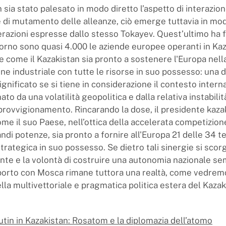
sia stato palesato in modo diretto l’aspetto di interazio
e di mutamento delle alleanze, ciò emerge tuttavia in mod
erazioni espresse dallo stesso Tokayev. Quest’ultimo ha 
rno sono quasi 4.000 le aziende europee operanti in Kaz
e come il Kazakistan sia pronto a sostenere l'Europa nell
ne industriale con tutte le risorse in suo possesso: una 
ignificato se si tiene in considerazione il contesto intern
ato da una volatilità geopolitica e dalla relativa instabilit
provvigionamento. Rincarando la dose, il presidente kaza
me il suo Paese, nell’ottica della accelerata competizion
ndi potenze, sia pronto a fornire all'Europa 21 delle 34 te
rategica in suo possesso. Se dietro tali sinergie si scor
nte e la volontà di costruire una autonomia nazionale se
apporto con Mosca rimane tuttora una realtà, come vedremo
ella multivettoriale e pragmatica politica estera del Kazak
Putin in Kazakistan: Rosatom e la diplomazia dell’atomo