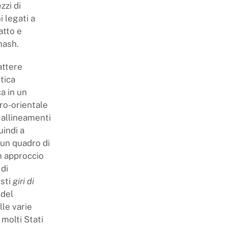
zzi di
i legati a
atto e
hash.
attere
tica
a in un
tro-orientale
i allineamenti
uindi a
 un quadro di
n approccio
 di
esti
giri di
 del
lle varie
 molti Stati