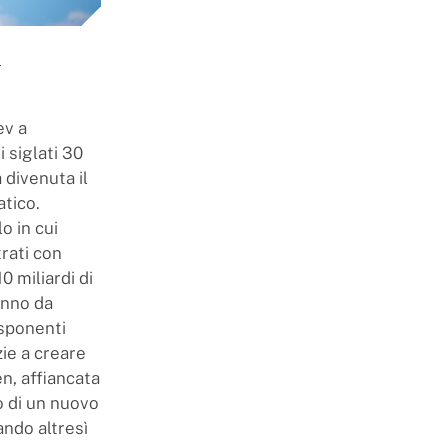
e
ev a
 siglati 30
divenuta il
tico.
lo in cui
rati con
0 miliardi di
anno da
esponenti
zie a creare
n, affiancata
io di un nuovo
ando altresì