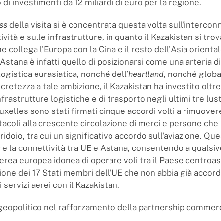
di investimenti da 12 miliardi di euro per la regione.
ss
della visita si è concentrata questa volta sull'intercon
ività e sulle infrastrutture, in quanto il Kazakistan si tro
he collega l'Europa con la Cina e il resto dell'Asia oriental
 Astana è infatti quello di posizionarsi come una arteria d
logistica eurasiatica, nonché dell’
heartland
, nonché globa
cretezza a tale ambizione, il Kazakistan ha investito oltre
infrastrutture logistiche e di trasporto negli ultimi tre lust
xelles sono stati firmati cinque accordi volti a rimuovere
tacoli alla crescente circolazione di merci e persone ch
rridoio, tra cui un significativo accordo sull'aviazione. Q
are la connettività tra UE e Astana, consentendo a qualsiv
rea europea idonea di operare voli tra il Paese centroas
ione dei 17 Stati membri dell'UE che non abbia già accordi 
i servizi aerei con il Kazakistan.
 geopolitico nel rafforzamento della partnership commerc