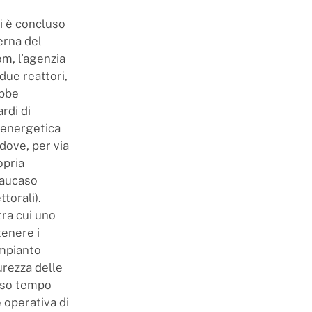
i è concluso
erna del
om, l’agenzia
due reattori,
ebbe
ardi di
a energetica
 dove, per via
opria
Caucaso
torali).
tra cui uno
tenere i
’impianto
urezza delle
esso tempo
 operativa di