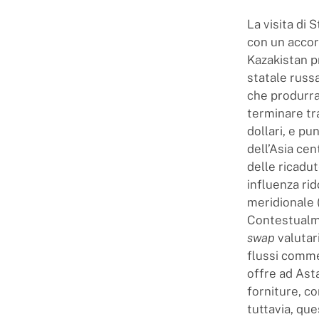
La visita di
con un accor
Kazakistan pr
statale russa
che produrra
terminare tra
dollari, e pu
dell’Asia cen
delle ricadut
influenza rid
meridionale (
Contestualmen
swap
valutari
flussi comme
offre ad Asta
forniture, c
tuttavia, qu