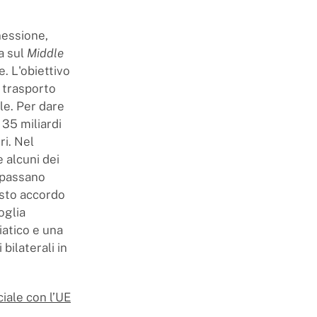
nessione,
va sul
Middle
e. L'obiettivo
i trasporto
le. Per dare
 35 miliardi
ri. Nel
 alcuni dei
e passano
uesto accordo
oglia
iatico e una
bilaterali in
iale con l’UE