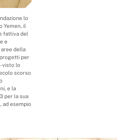
ondazione lo
lo Yemen, il
 fattiva del
e e
 aree della
progetti per
 visto lo
secolo scorso
co
i, e la
3 per la sua
e, ad esempio