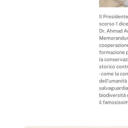
Il President
scorso 1 dice
Dr. Ahmad Aw
Memorandum s
cooperazione
formazione p
la conservaz
storico contr
- come la co
dell’umanità 
salvaguardia
biodiversità
il famosissi