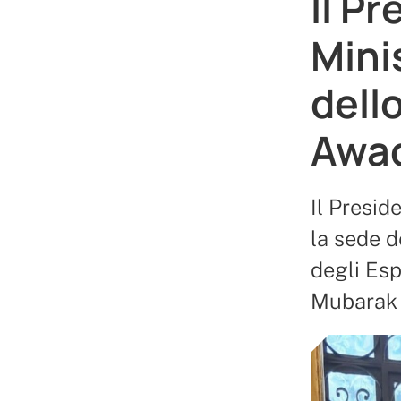
Il Pr
Minis
dell
Awad
Il Presid
la sede d
degli Esp
Mubarak