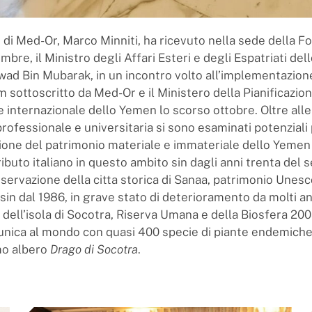
e di Med-Or, Marco Minniti, ha ricevuto nella sede della F
mbre, il Ministro degli Affari Esteri e degli Espatriati del
ad Bin Mubarak, in un incontro volto all’implementazione
ottoscritto da Med-Or e il Ministero della Pianificazion
 internazionale dello Yemen lo scorso ottobre. Oltre alle
rofessionale e universitaria si sono esaminati potenziali 
ione del patrimonio materiale e immateriale dello Yemen -
ibuto italiano in questo ambito sin dagli anni trenta del 
nservazione della citta storica di Sanaa, patrimonio Unes
sin dal 1986, in grave stato di deterioramento da molti ann
 dell’isola di Socotra, Riserva Umana e della Biosfera 200
 unica al mondo con quasi 400 specie di piante endemich
mo albero
Drago di Socotra
.