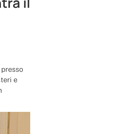
tra il
i
o presso
teri e
n