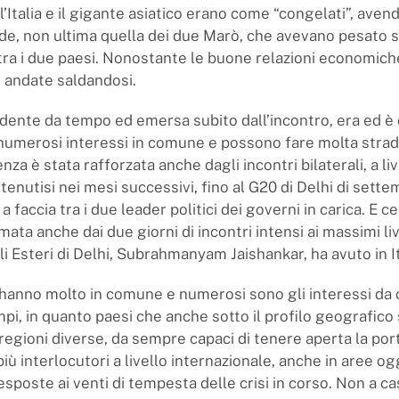
a l’Italia e il gigante asiatico erano come “congelati”, avend
de, non ultima quella dei due Marò, che avevano pesato s
tra i due paesi. Nonostante le buone relazioni economich
 andate saldandosi.
vidente da tempo ed emersa subito dall’incontro, era ed è 
 numerosi interessi in comune e possono fare molta strad
za è stata rafforzata anche dagli incontri bilaterali, a liv
 tenutisi nei mesi successivi, fino al G20 di Delhi di sette
a faccia tra i due leader politici dei governi in carica. E 
ata anche dai due giorni di incontri intensi ai massimi live
i Esteri di Delhi, Subrahmanyam Jaishankar, ha avuto in It
ia hanno molto in comune e numerosi sono gli interessi da
mpi, in quanto paesi che anche sotto il profilo geografico
 regioni diverse, da sempre capaci di tenere aperta la por
iù interlocutori a livello internazionale, anche in aree og
poste ai venti di tempesta delle crisi in corso. Non a cas