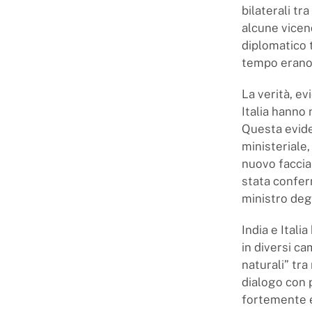
bilaterali tr
alcune vicen
diplomatico 
tempo erano
La verità, e
Italia hanno
Questa eviden
ministeriale,
nuovo faccia 
stata conferm
ministro degl
India e Ital
in diversi ca
naturali” tra
dialogo con p
fortemente es