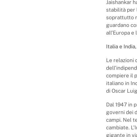
Jaishankar ha
stabilità per
soprattutto r
guardano con
all’Europa e l
Italia e Indi
Le relazioni 
dell’indipen
compiere il p
italiano in I
di Oscar Luig
Dal 1947 in p
governi dei d
campi. Nel t
cambiate. L’I
gigante in v