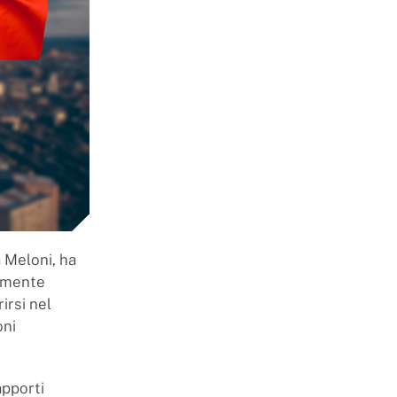
 Meloni, ha
tamente
irsi nel
oni
apporti