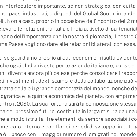
un interlocutore importante, se non strategico, con cui l
ndi paesi industriali, o di quelli del Global South, intende
ili. Non a caso, proprio in occasione dell’incontro del 2 
levare le relazioni tra Italia e India al livello di partenaria
Segno dell’importanza che la nostra diplomazia, il nostro
ema Paese vogliono dare alle relazioni bilaterali con essa.
e, se guardiamo proprio ai dati economici, risulta evident
che oggi l’India riveste per le aziende italiane e, considerat
ani, diventa ancora più palese perché consolidare i rappor
gli investimenti, degli scambi e della collaborazione può 
 tratta della più grande democrazia del mondo, nonché de
grafica e la quinta economica del pianeta, con ampi mar
entro il 2030. La sua fortuna sarà la composizione stessa
ana del prossimo futuro, costituita in larga misura da una
ne e molto istruita. Tre elementi da sempre associabili co
mercato interno e con floridi periodi di sviluppo, in tutti g
dia è il paese con il maggior numero di emigrati nel mondo