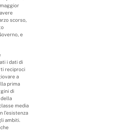
a maggior
 avere
marzo scorso,
to
 Governo, e
e
i i dati di
ti reciproci
giovare a
lla prima
gini di
 della
 classe media
n l’esistenza
li ambiti.
 che