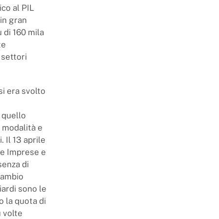
co al PIL
 in gran
 di 160 mila
te
 settori
si era svolto
 quello
e modalità e
 Il 13 aprile
le Imprese e
senza di
scambio
liardi sono le
 la quota di
 volte