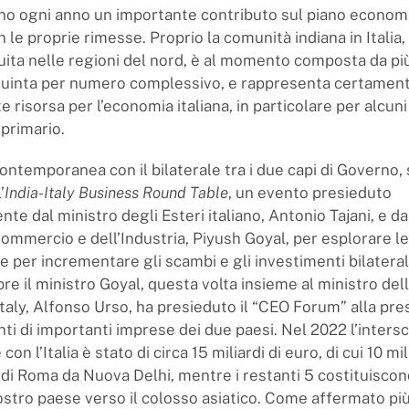
o ogni anno un importante contributo sul piano economi
 le proprie rimesse. Proprio la comunità indiana in Italia,
buita nelle regioni del nord, è al momento composta da più
quinta per numero complessivo, e rappresenta certamen
 risorsa per l’economia italiana, in particolare per alcuni
primario.
ontemporanea con il bilaterale tra i due capi di Governo, 
’
India-Italy Business Round Table
, un evento presieduto
e dal ministro degli Esteri italiano, Antonio Tajani, e da
Commercio e dell’Industria, Piyush Goyal, per esplorare l
e per incrementare gli scambi e gli investimenti bilaterali.
e il ministro Goyal, questa volta insieme al ministro del
Italy, Alfonso Urso, ha presieduto il “CEO Forum” alla pre
ti di importanti imprese dei due paesi. Nel 2022 l’inter
on l’Italia è stato di circa 15 miliardi di euro, di cui 10 mi
 di Roma da Nuova Delhi, mentre i restanti 5 costituiscono
ostro paese verso il colosso asiatico. Come affermato più