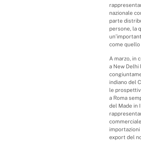
rappresentan
nazionale con
parte distri
persone, la 
un’importante
come quello 
A marzo, in c
a New Delhi l
congiuntament
indiano del 
le prospettiv
a Roma sempr
del Made in 
rappresentan
commerciale c
importazioni
export del n