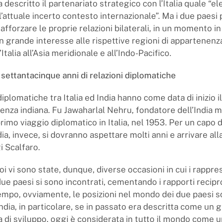
 descritto il partenariato strategico con l’Italia quale “e
 l’attuale incerto contesto internazionale”. Ma i due paes
afforzare le proprie relazioni bilaterali, in un momento i
 grande interesse alle rispettive regioni di appartenenza
’Italia all’Asia meridionale e all’Indo-Pacifico.
a, settantacinque anni di relazioni diplomatiche
diplomatiche tra Italia ed India hanno come data di inizio i
denza indiana. Fu Jawaharlal Nehru, fondatore dell’India 
rimo viaggio diplomatico in Italia, nel 1953. Per un capo d
ndia, invece, si dovranno aspettare molti anni e arrivare al
i Scalfaro.
oi vi sono state, dunque, diverse occasioni in cui i rappre
ue paesi si sono incontrati, cementando i rapporti recipro
empo, ovviamente, le posizioni nel mondo dei due paesi 
ndia, in particolare, se in passato era descritta come un 
ia di sviluppo, oggi è considerata in tutto il mondo come 