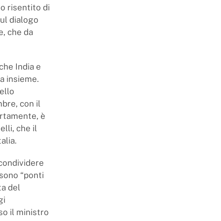
o risentito di
ul dialogo
e, che da
che India e
a insieme.
ello
mbre, con il
certamente, è
lli, che il
alia.
 condividere
 sono “ponti
ta del
gi
o il ministro