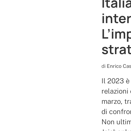
Itali
inte
L’im
stra
di
Enrico Cas
Il 2023 è 
relazioni 
marzo, tr
di confro
Non ultim