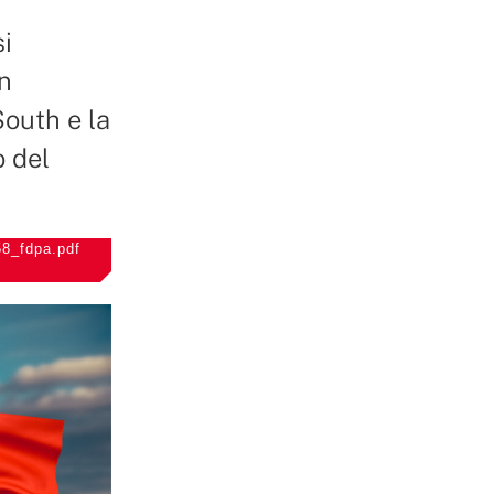
si
n
South e la
o del
58_fdpa.pdf