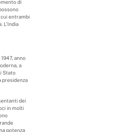
lemento di
i possono
n cui entrambi
. L’India
l 1947, anno
moderna, a
i Stato
la presidenza
sentanti dei
ci in molti
sono
grande
una potenza