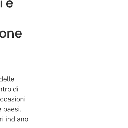
i e
ione
 delle
ntro di
occasioni
e paesi.
ri indiano