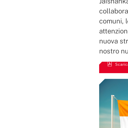
Jaishanka
collabora
comuni, l
attenzion
nuova str
nostro n
Scaric