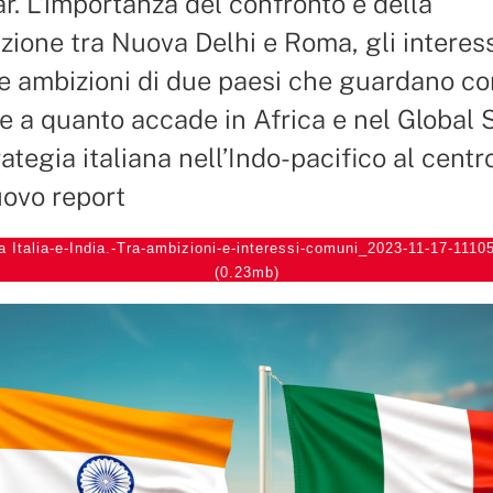
r. L’importanza del confronto e della
zione tra Nuova Delhi e Roma, gli interes
e ambizioni di due paesi che guardano co
e a quanto accade in Africa e nel Global 
ategia italiana nell’Indo-pacifico al centr
uovo report
a Italia-e-India.-Tra-ambizioni-e-interessi-comuni_2023-11-17-1110
(0.23mb)