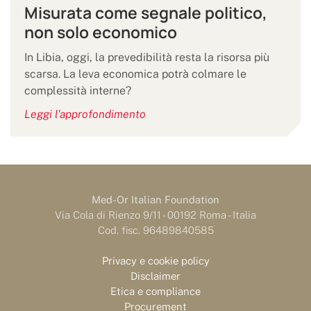
Misurata come segnale politico,
non solo economico
In Libia, oggi, la prevedibilità resta la risorsa più
scarsa. La leva economica potrà colmare le
complessità interne?
Leggi l'approfondimento
Med-Or Italian Foundation
Via Cola di Rienzo 9/11 - 00192 Roma - Italia
Cod. fisc. 96489840585
Privacy e cookie policy
Disclaimer
Etica e compliance
Procurement