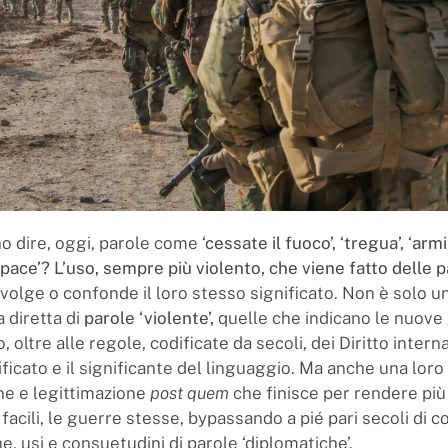
o dire, oggi, parole come
‘cessate il fuoco’, ‘tregua’, ‘armis
i pace’? L’uso, sempre più violento, che viene fatto delle 
avolge o confonde il loro stesso significato. Non è solo u
diretta di
parole ‘violente’,
quelle che indicano le nuove
 oltre alle regole, codificate da secoli, dei Diritto intern
ificato e il significante del linguaggio. Ma anche una loro
one e legittimazione
post quem
che finisce per rendere più 
 facili, le guerre stesse, bypassando a pié pari secoli di c
ne, usi e consuetudini di parole ‘diplomatiche’.