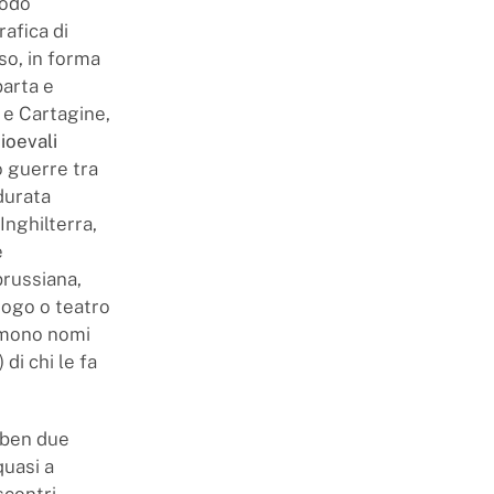
modo
rafica di
so, in forma
arta e
 e Cartagine,
ioevali
 guerre tra
 durata
Inghilterra,
e
prussiana,
uogo o teatro
sumono nomi
di chi le fa
 ben due
quasi a
scontri