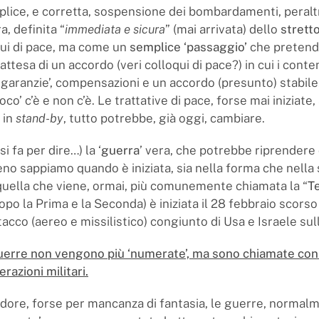
lice, e corretta, sospensione dei bombardamenti, peralt
a, definita “
immediata e sicura
” (mai arrivata) dello
strett
qui di pace, ma come un
semplice ‘passaggio’
che pretend
n attesa di un accordo (veri colloqui di pace?) in cui i cont
garanzie’, compensazioni e un accordo (presunto) stabile
uoco’ c’è e non c’è. Le trattative di pace, forse mai iniziate
 in
stand-by
, tutto potrebbe, già oggi, cambiare.
i fa per dire…) la ‘
guerra
’ vera, che potrebbe riprendere
meno sappiamo quando è iniziata, sia nella forma che nella
quella che viene, ormai, più comunemente chiamata la “
T
dopo la Prima e la Seconda) è iniziata il 28 febbraio scors
acco (aereo e missilistico) congiunto di Usa e Israele sull
erre non vengono più ‘numerate’, ma sono chiamate con 
erazioni militari.
dore, forse per mancanza di fantasia, le guerre, normal