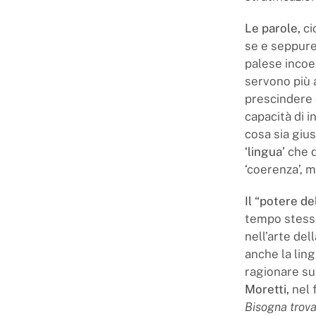
Le parole,
ci
se e seppure
palese incoer
servono più a 
prescindere d
capacità di i
cosa sia giu
‘lingua’
che d
‘coerenza’, m
Il “potere de
tempo stesso
nell’arte de
anche la ling
ragionare sul
Moretti,
nel f
Bisogna trova