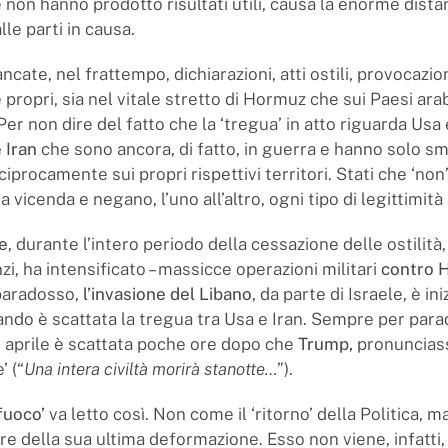
he non hanno prodotto risultati utili, causa la enorme dista
lle parti in causa.
ate, nel frattempo, dichiarazioni, atti ostili, provocazion
 e propri, sia nel vitale stretto di Hormuz che sui Paesi arab
Per non dire del fatto che la ‘tregua’ in atto riguarda Usa 
 Iran
che sono ancora, di fatto, in guerra e hanno solo s
ciprocamente sui propri rispettivi territori. Stati che ‘non’
 vicenda e negano, l’uno all’altro, ogni tipo di legittimità
e
, durante l’intero periodo della cessazione delle ostilità
zi, ha intensificato – massicce operazioni militari
contro H
 paradosso,
l’invasione del Libano
, da parte di Israele, è in
uando è scattata la tregua tra Usa e Iran. Sempre per para
8 aprile è scattata poche ore dopo che
Trump,
pronuncias
’ (“
Una intera civiltà morirà stanotte…
”).
 fuoco’
va letto così. Non come il ‘ritorno’ della Politica, 
ore della sua ultima deformazione. Esso non viene, infatti