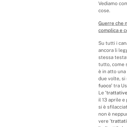
Vediamo come
cose.
Guerre che n
complica e c
Su tutti i can
ancora li leg
stessa testat
tutto, come s
è in atto una
due volte, si
fuoco’
tra Us
Le
‘trattativ
il 13 aprile e
si è sfilacci
non è neppure
vere ‘
trattat