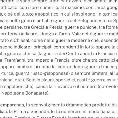
erate’ e sono sempre state battezzate e chiamate, in 
fficace, con i loro numeri o, al massimo, con l’area geog
 cioè del luogo geopolitico in cui si svolgono. In ogni ca
 Vale nelle
guerre antiche
(guerra del Peloponneso tra Sp
e persiane, tra Grecia e Persia, guerre puniche, tra Roma
i preferiva indicare il luogo o l’area. Vale nelle
guerre med
Stato e Chiesa), come nelle
guerre moderne
che, essendo
iscono indicare i principali contendenti in lotta oppure la
lla guerra stessa (la guerra dei Cento anni, tra Francia e 
ei Trent’anni, tra Impero e Francia, oltre che tra cattolici 
, oppure limitarsi ai nomi dei contendenti (guerra franco-
-turca, guerra russo-giapponese) o sempre limitarsi al l
niche, etc.). Solo in alcuni, sporadici, casi le guerre as
e napoleoniche), causa la rilevanza e il numero (notevole) 
e Napoleone Bonaparte).
temporanea
, lo sconvolgimento drammatico prodotto da
ali, la Prima e Seconda, le fa numerare in modo banale, 
pudore. Persino la
Guerra Fredda
(combattuta, pur senza 