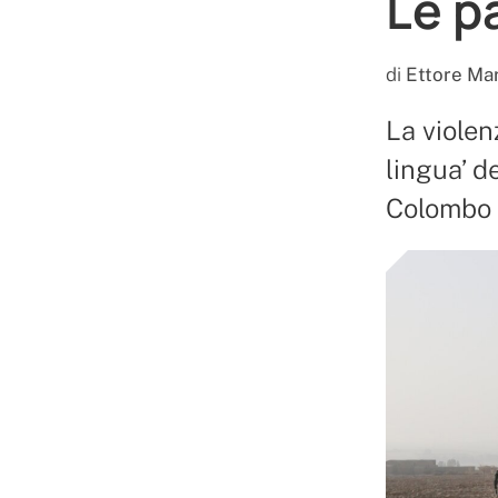
Le p
di
Ettore Ma
La violen
lingua’ de
Colombo