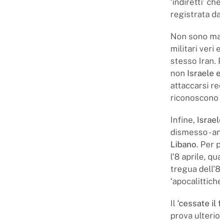
‘indiretti’ c
registrata da
Non sono manc
militari veri
stesso Iran. 
non
Israele e
attaccarsi re
riconoscono a
Infine,
Israel
dismesso - an
Libano
. Per
l’8 aprile, q
tregua dell’
‘apocalittiche
Il
‘cessate il
prova ulteri