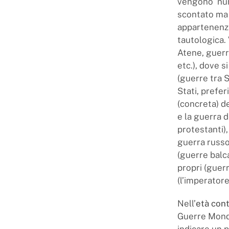
vengono ‘num
scontato ma e
appartenenza,
tautologica.
Atene, guerr
etc.), dove s
(guerre tra 
Stati, prefer
(concreta) de
e la guerra d
protestanti)
guerra russo
(guerre balca
propri (guerr
(l’imperator
Nell’
età con
Guerre Mondi
indicare un 