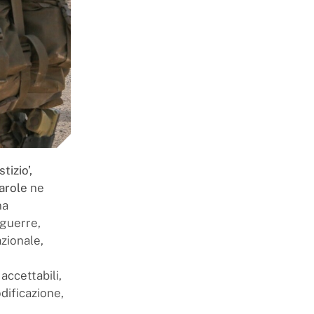
tizio’,
parole
ne
na
 guerre,
azionale,
accettabili,
odificazione,