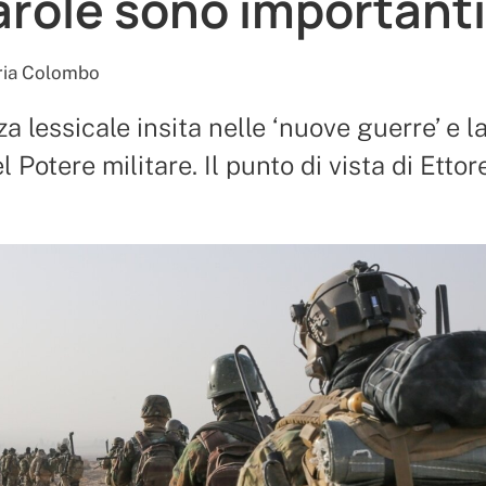
arole sono importanti
ria Colombo
za lessicale insita nelle ‘nuove guerre’ e l
l Potere militare. Il punto di vista di Etto