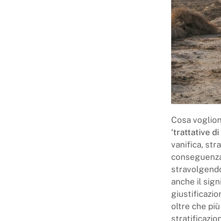
Cosa voglion
‘trattative d
vanifica, str
conseguenza 
stravolgendo,
anche il sign
giustificazi
oltre che più
stratificazio