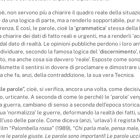
oè, non servono più a chiarire il quadro reale della situaz
 da una logica di parte, ma a renderlo sopportabile, pur n
enza. E così, le parole, cioè la
‘grammatica’
stessa della 
chiarire dei dati di fatto reali e urgenti, ma a renderli ‘acc
al dato di realtà. Le opinioni pubbliche perdono i loro an
ndividuare, secondo la famosa logica del ‘
discernimento
’
sto, ma anche cosa sia davvero ‘reale’. Esposte come son
ismette il sentirsi in dovere di proclamare e dimostrare 
a che fa, anzi, della contraddizione, la sua vera Tecnica.
lle parole”,
cioè, si verifica, ancora una volta, come decisiv
, urticante. A seconda di come (e perché) le ‘parole’ ve
lla guerra, cambiano di senso a seconda dell’epoca storica
ua ‘normalizza’ le guerre, deformando la realtà dei fatti, 
l’uso delle parole. Come diceva (anzi, ‘urlava’) il regista
N
ilm “
Palombella rossa
” (1989), “
Chi parla male, pensa male,
re le parole giuste. Le parole sono importanti
!
Le parole ucci