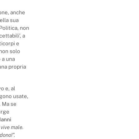
ione, anche
ella sua
Politica, non
ettabili’, a
ticorpi e
, non solo
o a una
una propria
o e, al
ngono usate,
. Ma se
urge
anni
 vive male.
dono!”.