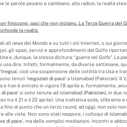
 le parole pesano e cambiano, alla radice, la realtà stes
on finiscono, paci che non iniziano. La Terza Guerra del G
onfonde la realtà.
ali
all news
del Mondo e su tutti i siti Internet, o sui giorna
ge), gli spazi, servizi e approfondimenti dal Golfo riport
ina e, dunque, la stessa dicitura: “
guerra nel Golfo
”. La pa
i usa dire. Infatti, formalmente, da diverse settimane, qu
‘tregua’,
cioè una sospensione delle ostilità tra Usa e Iran
 sono tenuti
‘negoziati di pace’
a Islamabad (Pakistan).
Il ‘
a e Iran è entrato in vigore l’8 aprile e, formalmente, anc
e di pace’
si sono tenute ad Islamabad (
Pakistan
), in due
r
 poi tra il 21 e il 22 aprile). Una trattativa esile, sfibrante 
ata fino al punto che un terzo round, ad oggi, non solo non
 alle viste. Non sono stati neppure, i colloqui di Islamab
ive di pace’
, ma delle semplici mediazioni. Incontri e abb