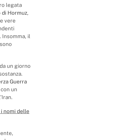
ro legata
o di Hormuz
,
e vere
endenti
. Insomma, il
, sono
 da un giorno
 sostanza.
erza Guerra
o con un
’Iran.
i nomi delle
mente,