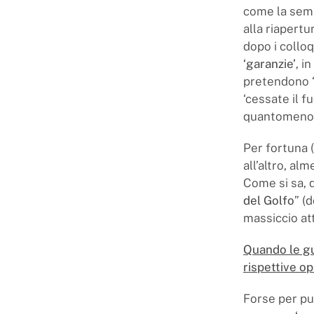
come la semp
alla riapertur
dopo i collo
‘garanzie’
, i
pretendono ‘
‘cessate il f
quantomeno
Per fortuna (s
all’altro, al
Come si sa, 
del Golfo
” (
massiccio att
Quando le gu
rispettive op
Forse per pu