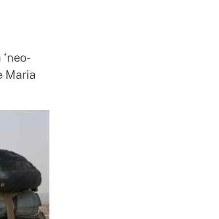
a ‘neo-
re Maria