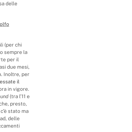
sa delle
olfo
li (per chi
ano sempre la
rte per il
asi due mesi,
. Inoltre, per
cessate il
ora in vigore.
ound
(tra l’11 e
e che, presto,
 c’è stato ma
ad, delle
occamenti