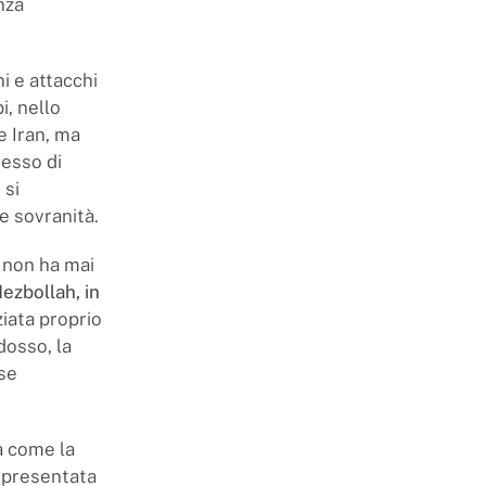
nza
i e attacchi
i, nello
e Iran, ma
messo di
 si
 e sovranità.
, non ha mai
ezbollah, in
iziata proprio
dosso, la
se
ma come la
, presentata