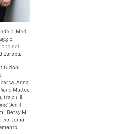
sede di Med-
saggio
zione nel
ed Europa.
tituzioni
e
 Ricerca, Anna
 Piano Mattei,
tra cui il
ng’Oei; il
imi, Betsy M.
ercio, Juma
biamento