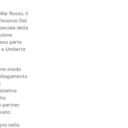
 Mar Rosso, il
 Vincenzo Del
peciale della
azione
reso parte
e, e Umberto
come snodo
 collegamento
l
iziative
ita
 i partner
ivato.
gno nello