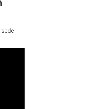
n
i
a sede