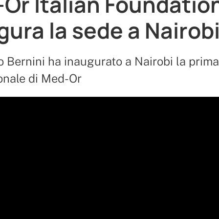
Or Italian Foundatio
gura la sede a Nairob
ro Bernini ha inaugurato a Nairobi la prim
onale di Med-Or