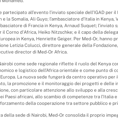
li Mohamed.
 partecipato all’evento l’inviato speciale dell’IGAD per il
 e la Somalia, Ali Guyo; l’ambasciatore d’Italia in Kenya,
basciatore di Francia in Kenya, Arnaud Suquet; l’inviato s
 il Corno d'Africa, Heiko Nitzschke; e il capo della deleg
Europea in Kenya, Henriette Geiger. Per Med-Or, hanno p
zione Letizia Colucci, direttore generale della Fondazion
ecutive director di Med-Or Africa.
 Nairobi come sede regionale riflette il ruolo del Kenya 
onomico e logistico dell’Africa orientale e come punto di
d Europa. La nuova sede fungerà da centro operativo per i
o, la promozione e il monitoraggio dei progetti e delle in
one, con particolare attenzione allo sviluppo e alla cresc
ei Paesi africani, allo scambio di competenze tra l’Italia e
afforzamento della cooperazione tra settore pubblico e pr
ra della sede di Nairobi, Med-Or consolida il proprio impe