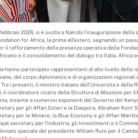
ebbraio 2026, si è svolta a Nairobi l’inaugurazione della 
oundation for Africa, la prima all’estero, segnando un pas
er il rafforzamento della presenza operativa della Fonda
ricano e il consolidamento del dialogo tra Italia, Africa 
a hanno partecipato rappresentanti di alto livello delle is
niane, del corpo diplomatico e di organizzazioni regionali 
. Tra i presenti, il ministro italiano dell’Università e della
, il coordinatore vicario della Struttura di Missione per il
na, insieme a numerosi esponenti del Governo del Kenya, 
retary per gli Affari Esteri e la Diaspora, Abraham Korir Si
retary per le Miniere, la Blue Economy e gli Affari Maritt
ncipal secretary per l’Industria, gli Investimenti e il Comm
inviato speciale del presidente William Ruto per il Cam