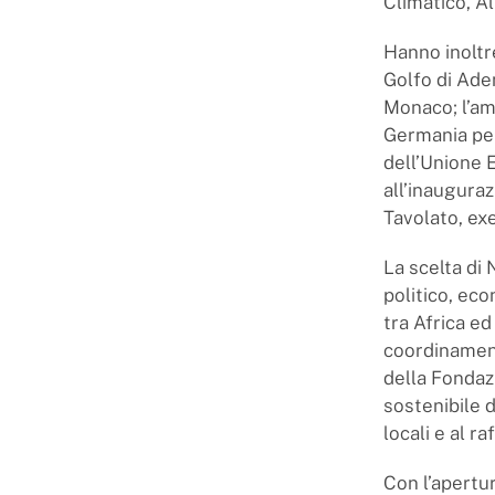
Climatico, A
Hanno inoltre
Golfo di Aden
Monaco; l’am
Germania per
dell’Unione 
all’inaugura
Tavolato, ex
La scelta di
politico, ec
tra Africa e
coordinament
della Fondazi
sostenibile d
locali e al r
Con l’apertu