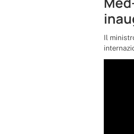
Med-
inau
Il minist
internazi