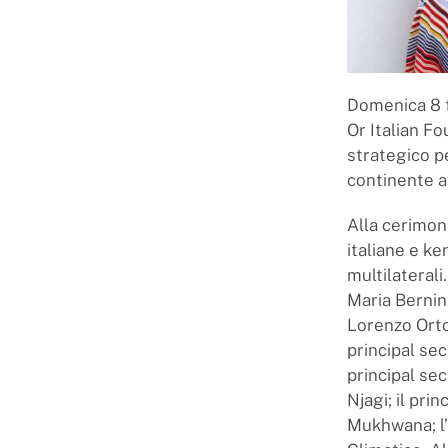
Domenica 8 f
Or Italian F
strategico p
continente af
Alla cerimoni
italiane e ke
multilaterali
Maria Bernini
Lorenzo Orto
principal sec
principal sec
Njagi; il pri
Mukhwana; l’