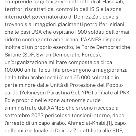
comprende oggi l’ex governatorato di al-Hasakah, i
territori riscattati dal controllo dell’ISIS e la zona
interna del governatorato di Deir-ez-Zor, dove si
trovano sia i maggiori giacimenti petroliferi siriani
che le basi USA che ospitano i 900 soldati dell’ormai
ridotto contingente americano. L’AANES dispone
inoltre di un proprio esercito, le Forze Democratiche
Siriane (SDF, Syrian Democratic Forces),
un’organizzazione militare composta da circa
100.000 unità, le cui fila provengono a maggioranza
dalle tribù arabe locali (circa 65.000 soldati) e in
parte minore dalle Unità di Protezione del Popolo
curde (Yekîneyên Parastina Gel, YPG) affiliate al PKK.
Ed è proprio nelle zone autonome curde
amministrate dall’AANES che si sono riaccese a
settembre 2023 pericolose tensioni interne, dopo
l’arresto di un capo arabo, Ahmed al-Khabil
[1]
, capo
della milizia locale di Deir-ez-Zor affiliata alle SDF,