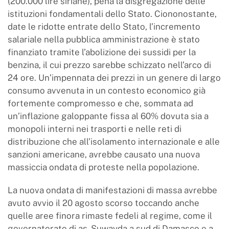
(200.000 lire siriane), pena la disgregazione delle
istituzioni fondamentali dello Stato. Ciononostante,
date le ridotte entrate dello Stato, l’incremento
salariale nella pubblica amministrazione è stato
finanziato tramite l’abolizione dei sussidi per la
benzina, il cui prezzo sarebbe schizzato nell’arco di
24 ore. Un’impennata dei prezzi in un genere di largo
consumo avvenuta in un contesto economico già
fortemente compromesso e che, sommata ad
un’inflazione galoppante fissa al 60% dovuta sia a
monopoli interni nei trasporti e nelle reti di
distribuzione che all’isolamento internazionale e alle
sanzioni americane, avrebbe causato una nuova
massiccia ondata di proteste nella popolazione.
La nuova ondata di manifestazioni di massa avrebbe
avuto avvio il 20 agosto scorso toccando anche
quelle aree finora rimaste fedeli al regime, come il
governatorato di as-Suwayda a sud di Damasco e a