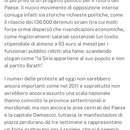
di più privo di un progetto politico per il futuro del
Paese. Il nuovo movimento di opposizione interna
coniuga infatti sia storiche richieste politiche, come
il rilascio dei 136.000 detenuti siriani (tra cui molti
forse ormai dispersi) che rivendicazioni economiche,
come miglioramenti salariali sostanziali (un livello
stipendiale di almeno a 93 euro al mese) per i
funzionari pubblici ridotti alla fame, scandendo
slogan come “la Siria appartiene al suo popolo e non
al partito Ba’ath”.
I numeri delle proteste ad oggi non sarebbero
ancora importanti come nel 2011 e soprattutto non
avrebbero ancora assunto una scala nazionale
(hanno coinvolto le province settentrionali e
meridionali, ma non ancora le aree centrali del Paese
e la capitale Damasco), tuttavia, le manifestazioni di
piazza perdurano da tre settimane e rappresentano
un forte grattacapo per il regime, che si è sempre