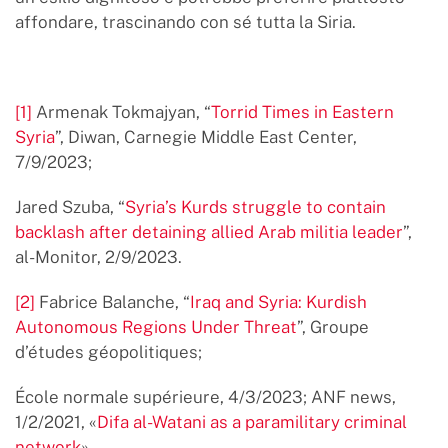
affondare, trascinando con sé tutta la Siria.
[1]
Armenak Tokmajyan, “
Torrid Times in Eastern
Syria
”, Diwan, Carnegie Middle East Center,
7/9/2023;
Jared Szuba, “
Syria’s Kurds struggle to contain
backlash after detaining allied Arab militia leader
”,
al-Monitor, 2/9/2023.
[2]
Fabrice Balanche, “
Iraq and Syria: Kurdish
Autonomous Regions Under Threat
”, Groupe
d’études géopolitiques;
École normale supérieure, 4/3/2023; ANF news,
1/2/2021, «
Difa al-Watani as a paramilitary criminal
network
».