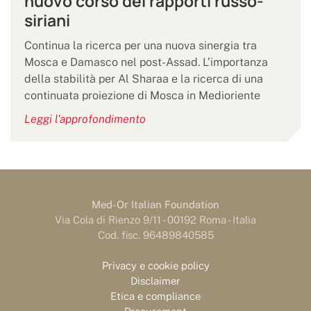
nuovo corso dei rapporti russo-
siriani
Continua la ricerca per una nuova sinergia tra
Mosca e Damasco nel post-Assad. L’importanza
della stabilità per Al Sharaa e la ricerca di una
continuata proiezione di Mosca in Medioriente
Leggi l'approfondimento
Med-Or Italian Foundation
Via Cola di Rienzo 9/11 - 00192 Roma - Italia
Cod. fisc. 96489840585
Privacy e cookie policy
Disclaimer
Etica e compliance