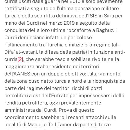
curda usciti dalla guerra nel 2016 e solo lievemente
rettificati a seguito dell’ultima operazione militare
turca e della sconfitta definitiva dell’ISIS in Siria per
mano dei Curdi nel marzo 2019 a seguito della
conquista della loro ultima roccaforte a Baghuz. I
Curdi denunciano infatti un pericoloso
riallineamento tra Turchia e milizie pro-regime (al-
Difa’ al-watani, la difesa della patria) in funzione anti-
curda
[2]
, che sarebbe teso a sobillare rivolte nella
maggioranza araba residente nei territori
dell’AANES con un doppio obiettivo: l’allargamento
della zona cuscinetto turca a nord e la riconquista da
parte del regime dei territori ricchi di pozzi
petroliferi a est dell’Eufrate per impossessarsi della
rendita petrolifera, oggi prevalentemente
amministrata dai Curdi. Prova di questo
coordinamento sarebbero i recenti attacchi sulle
località di Manbij e Tell Tamer da parte di forze