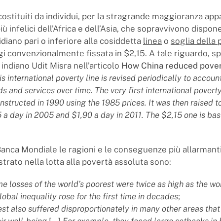
costituiti da individui, per la stragrande maggioranza app
più infelici dell’Africa e dell’Asia, che sopravvivono dispo
diano pari o inferiore alla cosiddetta
linea
o
soglia della
i convenzionalmente fissata in $2,15. A tale riguardo, s
indiano Udit Misra nell’articolo
How China reduced pover
is international poverty line is revised periodically to account
s and services over time. The very first international poverty 
onstructed in 1990 using the 1985 prices. It was then raised t
5 a day in 2005 and $1,90 a day in 2011.
The $2,15 one is ba
anca Mondiale le ragioni e le conseguenze più allarmant
strato nella lotta alla povertà assoluta sono:
e losses of the world’s poorest were twice as high as the wor
lobal inequality rose for the first time in decades
;
st also suffered disproportionately in many other areas that
eir well-being
[...]
For example, they faced large setbacks in 