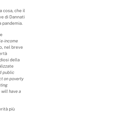
 cosa, che il
ve di Dannati
la pandemia.
le
le-income
o, nel breve
ertà
diosi della
alizzate
d public
ct on poverty
nting
 will have a
erità più