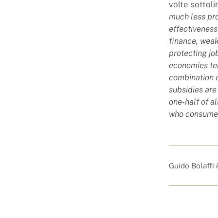
volte sottol
much less pro
effectiveness
finance, weak
protecting j
economies ten
combination o
subsidies are
one-half of a
who consume
Guido Bolaffi 