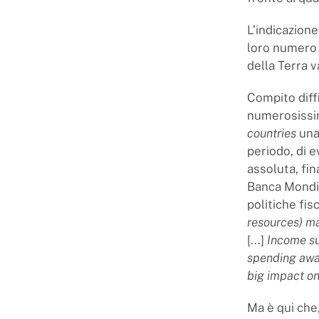
L’indicazione
loro numero 
della Terra 
Compito diffi
numerosissim
countries
una 
periodo, di e
assoluta, fin
Banca Mondial
politiche fisc
resources) ma
[...]
Income su
spending away
big impact on
Ma è qui che,