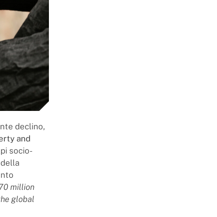
nte declino,
erty and
pi socio-
della
ento
70 million
the global