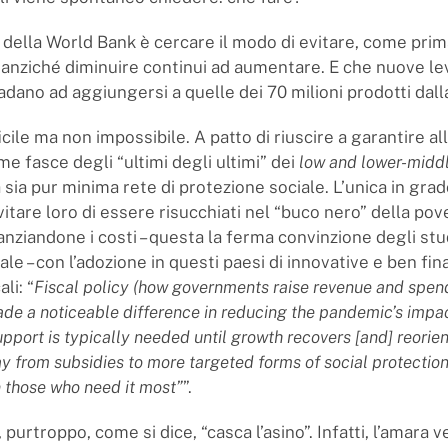
 della World Bank è cercare il modo di evitare, come prima
anziché diminuire continui ad aumentare. E che nuove le
vadano ad aggiungersi a quelle dei 70 milioni prodotti dal
cile ma non impossibile. A patto di riuscire a garantire al
e fasce degli “ultimi degli ultimi” dei
low and lower-midd
sia pur minima rete di protezione sociale. L’unica in grad
vitare loro di essere risucchiati nel “buco nero” della pov
anziandone i costi – questa la ferma convinzione degli stu
e – con l’adozione in questi paesi di innovative e ben fin
ali: “
Fiscal policy (how governments raise revenue and spen
de a noticeable difference in reducing the pandemic’s impa
pport is typically needed until growth recovers [and] reorie
 from subsidies to more targeted forms of social protection
 those who need it most”
”.
 purtroppo, come si dice, “casca l’asino”. Infatti, l’amara v