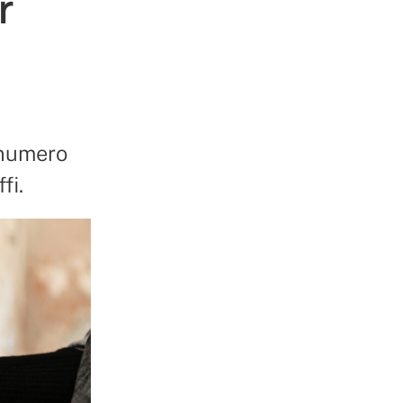
r
 numero
fi.