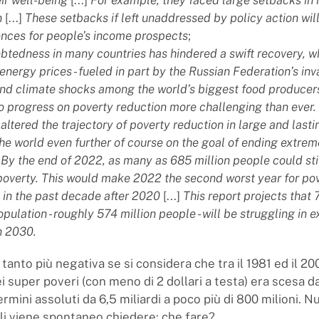
n
[...]
These setbacks if left unaddressed by policy action will
nces for people’s income prospects
;
btedness in many countries has hindered a swift recovery, wh
energy prices - fueled in part by the Russian Federation’s inv
nd climate shocks among the world’s biggest food producer
to progress on poverty reduction more challenging than ever.
altered the trajectory of poverty reduction in large and last
he world even further of course on the goal of ending extre
By the end of 2022, as many as 685 million people could stil
overty. This would make 2022 the second worst year for po
 in the past decade after 2020
[...]
This report projects that 
opulation - roughly 574 million people - will be struggling in 
n 2030.
tanto più negativa se si considera che tra il 1981 ed il 20
i super poveri (con meno di 2 dollari a testa) era scesa d
ermini assoluti da 6,5 miliardi a poco più di 800 milioni. N
ali viene spontaneo chiedere: che fare?