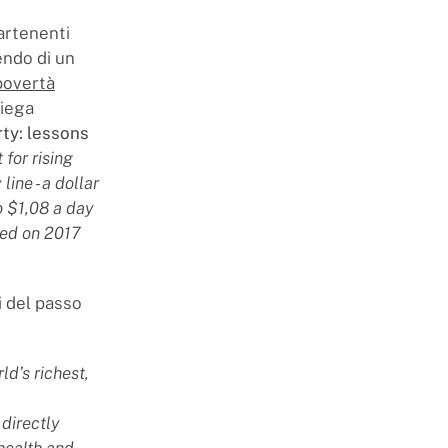
artenenti
nendo di un
 povertà
piega
ty: lessons
 for rising
line - a dollar
o $1,08 a day
sed on 2017
i del passo
ld’s richest,
 directly
health and