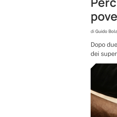
Perc
pove
di
Guido Bola
Dopo due 
dei super 