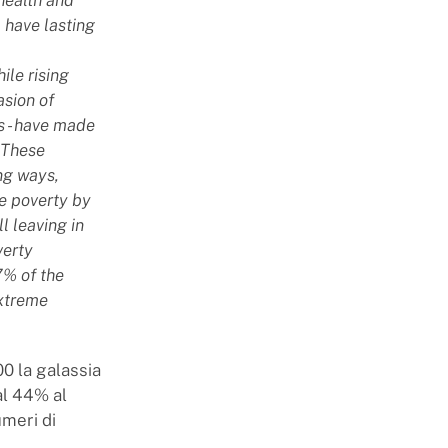
 have lasting
ile rising
asion of
s - have made
 These
ing ways,
me poverty by
l leaving in
verty
7% of the
extreme
00 la galassia
al 44% al
umeri di