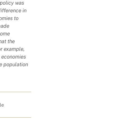
 policy was
ifference in
omies to
made
come
hat the
or example,
e economies
he population
le