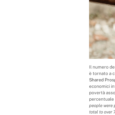
Il numero de
è tornato a c
Shared Pros
economici in
povertà asso
percentuale 
people were p
total to over 