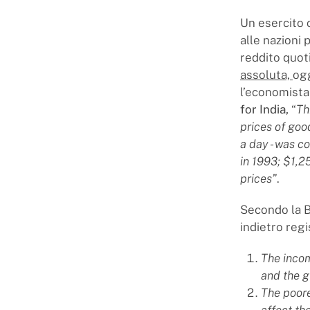
Un esercito 
alle nazioni 
reddito quoti
assoluta,
ogg
l’economista 
for India,
“
Th
prices of good
a day - was c
in 1993; $1,2
prices”
.
Secondo la B
indietro regi
The incom
and the g
The poore
affect th