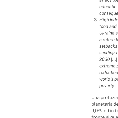
educatio
conseque
High inde
food and 
Ukraine a
a return 
setbacks 
sending t
2030
[...]
extreme p
reduction
world’s p
poverty i
Una profezia 
planetaria de
9,9%, ed in t
fronte ai qu