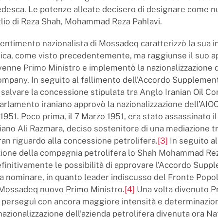
tedesca. Le potenze alleate decisero di designare come 
iglio di Reza Shah, Mohammad Reza Pahlavi.
sentimento nazionalista di Mossadeq caratterizzò la sua i
itica, come visto precedentemente, ma raggiunse il suo a
divenne Primo Ministro e implementò la nazionalizzazione 
Company. In seguito al fallimento dell’Accordo Supplemen
a salvare la concessione stipulata tra Anglo Iranian Oil C
 Parlamento iraniano approvò la nazionalizzazione dell’AIO
951. Poco prima, il 7 Marzo 1951, era stato assassinato i
niano Ali Razmara, deciso sostenitore di una mediazione t
ran riguardo alla concessione petrolifera.
[3]
In seguito al
zione della compagnia petrolifera lo Shah Mohammad Re
finitivamente le possibilità di approvare l’Accordo Supp
 a nominare, in quanto leader indiscusso del Fronte Popol
ssadeq nuovo Primo Ministro.
[4]
Una volta divenuto P
i perseguì con ancora maggiore intensità e determinazion
azionalizzazione dell’azienda petrolifera divenuta ora Na