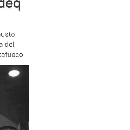
deq
austo
a del
ttafuoco