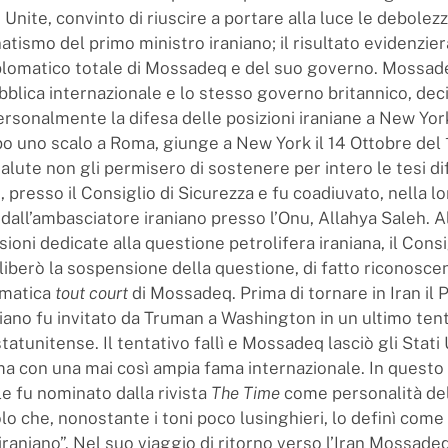
 Unite, convinto di riuscire a portare alla luce le debolezze
tismo del primo ministro iraniano; il risultato evidenzier
plomatico totale di Mossadeq e del suo governo. Mossad
bblica internazionale e lo stesso governo britannico, deci
rsonalmente la difesa delle posizioni iraniane a New York
po uno scalo a Roma, giunge a New York il 14 Ottobre del 1
alute non gli permisero di sostenere per intero le tesi di
, presso il Consiglio di Sicurezza e fu coadiuvato, nella lo
 dall’ambasciatore iraniano presso l’Onu, Allahya Saleh. A
sioni dedicate alla questione petrolifera iraniana, il Consi
liberò la sospensione della questione, di fatto riconosc
lomatica
tout court
di Mossadeq. Prima di tornare in Iran il 
niano fu invitato da Truman a Washington in un ultimo tent
atunitense. Il tentativo fallì e Mossadeq lasciò gli Stati 
a con una mai così ampia fama internazionale. In questo
le fu nominato dalla rivista
The Time
come personalità del
olo che, nonostante i toni poco lusinghieri, lo definì com
raniano”. Nel suo viaggio di ritorno verso l’Iran Mossade