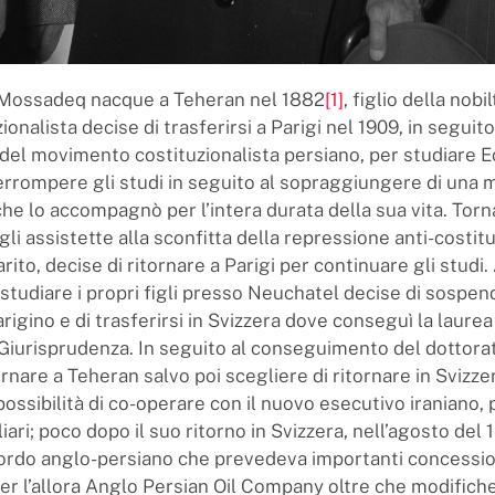
ossadeq nacque a Teheran nel 1882
[1]
, figlio della nobi
onalista decise di trasferirsi a Parigi nel 1909, in seguito
del movimento costituzionalista persiano, per studiare 
terrompere gli studi in seguito al sopraggiungere di una m
che lo accompagnò per l’intera durata della sua vita. Torna
gli assistette alla sconfitta della repressione anti-costitu
rito, decise di ritornare a Parigi per continuare gli studi
 studiare i propri figli presso Neuchatel decise di sospend
igino e di trasferirsi in Svizzera dove conseguì la laurea 
 Giurisprudenza. In seguito al conseguimento del dottorat
ornare a Teheran salvo poi scegliere di ritornare in Svizze
possibilità di co-operare con il nuovo esecutivo iraniano,
iari; poco dopo il suo ritorno in Svizzera, nell’agosto del
cordo anglo-persiano che prevedeva importanti concessio
per l’allora Anglo Persian Oil Company oltre che modifich