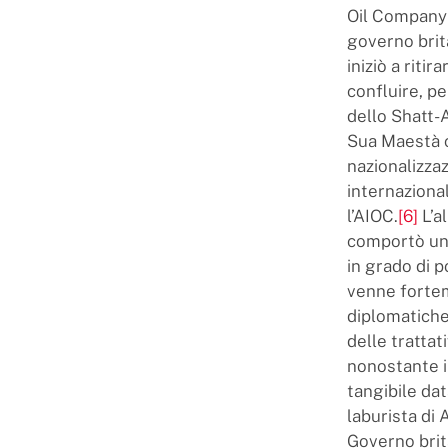
Oil Company (
governo brit
iniziò a ritir
confluire, pe
dello Shatt-A
Sua Maestà c
nazionalizza
internazional
l’AIOC.
[6]
L’a
comportò una
in grado di p
venne fortem
diplomatiche 
delle trattat
nonostante i
tangibile dat
laburista di A
Governo brit