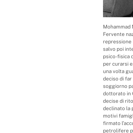
Mohammad M
Fervente nazi
repressione 
salvo poi in
psico-fisica 
per curarsi e
una volta gua
deciso di far
soggiorno par
dottorato in
decise di rit
declinato la 
motivi famigl
firmato l’ac
petrolifere 