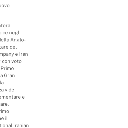
nuovo
ntera
pice negli
della Anglo-
tare del
ompany e Iran
C con voto
l Primo
ra Gran
la
za vide
lementare e
are,
rimo
e il
tional Iranian