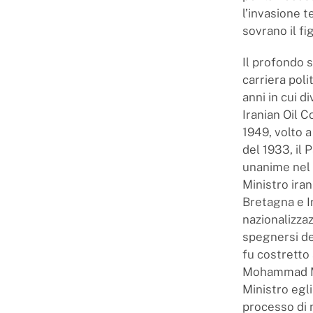
l’invasione 
sovrano il f
Il profondo 
carriera pol
anni in cui 
Iranian Oil 
1949, volto 
del 1933, il
unanime nel 1
Ministro ira
Bretagna e I
nazionalizza
spegnersi de
fu costretto
Mohammad Mo
Ministro egl
processo di n