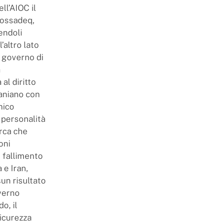
ll’AIOC il
Mossadeq,
cendoli
’altro lato
il governo di
a
al diritto
raniano con
nico
 personalità
erca che
oni
o fallimento
 e Iran,
un risultato
overno
o, il
Sicurezza