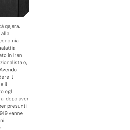
ltà qajara.
 alla
Economia
alattia
to in Iran
zionalista e,
. Avendo
ere il
e il
o egli
ra, dopo aver
 per presunti
 1919 venne
ni
e