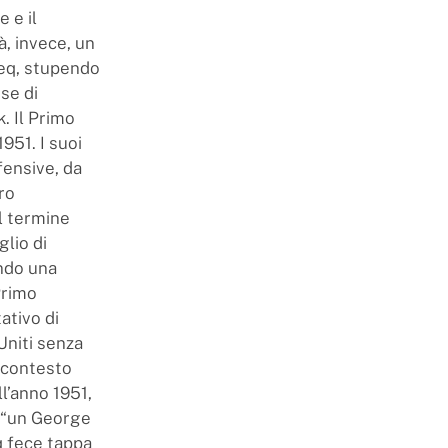
 e il
à, invece, un
eq, stupendo
se di
. Il Primo
951. I suoi
fensive, da
ro
l termine
glio di
endo una
Primo
ativo di
Uniti senza
 contesto
l’anno 1951,
e “un George
q fece tappa