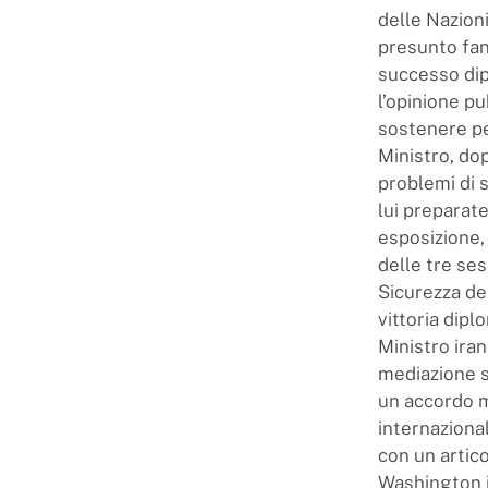
delle Nazioni
presunto fana
successo di
l’opinione pu
sostenere pe
Ministro, do
problemi di s
lui preparate
esposizione,
delle tre ses
Sicurezza de
vittoria dip
Ministro ira
mediazione st
un accordo m
internaziona
con un artic
Washington i