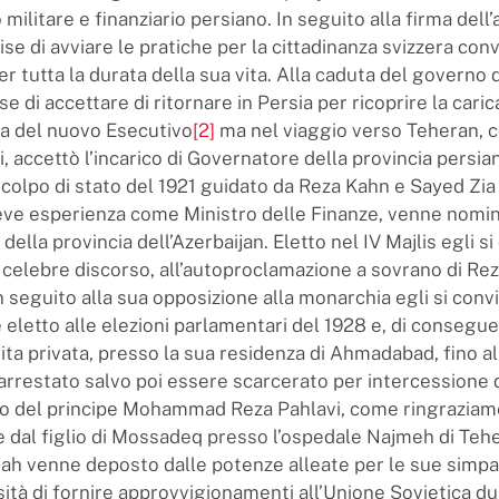
 militare e finanziario persiano. In seguito alla firma dell
ise di avviare le pratiche per la cittadinanza svizzera conv
er tutta la durata della sua vita. Alla caduta del governo 
e di accettare di ritornare in Persia per ricoprire la caric
zia del nuovo Esecutivo
[2]
ma nel viaggio verso Teheran, c
li, accettò l’incarico di Governatore della provincia persia
l colpo di stato del 1921 guidato da Reza Kahn e Sayed Zia
ve esperienza come Ministro delle Finanze, venne nomi
ella provincia dell’Azerbaijan. Eletto nel IV Majlis egli s
 celebre discorso, all’autoproclamazione a sovrano di Rez
n seguito alla sua opposizione alla monarchia egli si conv
 eletto alle elezioni parlamentari del 1928 e, di consegu
a vita privata, presso la sua residenza di Ahmadabad, fino 
 arrestato salvo poi essere scarcerato per intercessione 
o del principe Mohammad Reza Pahlavi, come ringraziam
e dal figlio di Mossadeq presso l’ospedale Najmeh di Teh
ah venne deposto dalle potenze alleate per le sue simpat
sità di fornire approvvigionamenti all’Unione Sovietica d