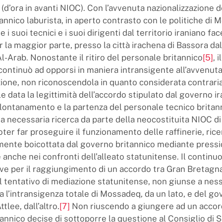
d’ora in avanti NIOC). Con l’avvenuta nazionalizzazione de
annico laburista, in aperto contrasto con le politiche di 
are i suoi tecnici e i suoi dirigenti dal territorio iraniano fa
r la maggior parte, presso la città irachena di Bassora dall
l-Arab. Nonostante il ritiro del personale britannico
[5]
, 
ontinuò ad opporsi in maniera intransigente all’avvenut
zione, non riconoscendola in quanto considerata contraria 
e data la legittimità dell’accordo stipulato dal governo i
llontanamento e la partenza del personale tecnico britan
 necessaria ricerca da parte della neocostituita NIOC di
oter far proseguire il funzionamento delle raffinerie, ric
ente boicottata dal governo britannico mediante pressi
anche nei confronti dell’alleato statunitense. Il continu
ive per il raggiungimento di un accordo tra Gran Bretagna
l tentativo di mediazione statunitense, non giunse a ness
a l’intransigenza totale di Mossadeq, da un lato, e del g
ttlee, dall’altro.
[7]
Non riuscendo a giungere ad un accord
annico decise di sottoporre la questione al Consiglio di 