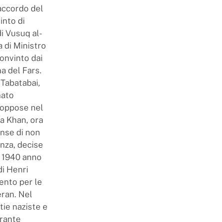
’accordo del
into di
di Vusuq al-
a di Ministro
onvinto dai
na del Fars.
 Tabatabai,
nato
i oppose nel
a Khan, ora
inse di non
enza, decise
al 1940 anno
di Henri
ento per le
eran. Nel
ie naziste e
urante