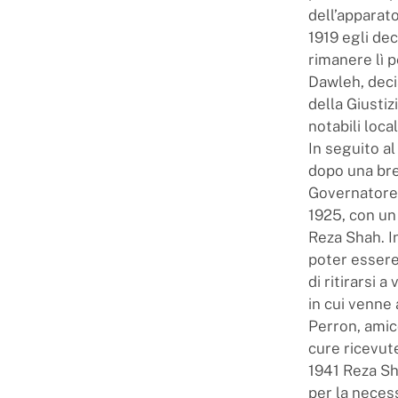
dell’apparato
1919 egli dec
rimanere lì p
Dawleh, decis
della Giusti
notabili loca
In seguito a
dopo una bre
Governatore d
1925, con un
Reza Shah. I
poter essere
di ritirarsi 
in cui venne
Perron, amic
cure ricevut
1941 Reza Sh
per la neces