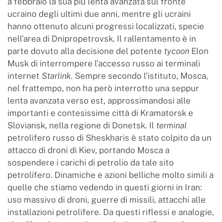
a febbraio la sua più lenta avanzata sul fronte
ucraino degli ultimi due anni, mentre gli ucraini
hanno ottenuto alcuni progressi localizzati, specie
nell’area di Dnipropetrovsk. Il rallentamento è in
parte dovuto alla decisione del potente
tycoon
Elon
Musk di interrompere l'accesso russo ai terminali
internet
Starlink
. Sempre secondo l’istituto, Mosca,
nel frattempo, non ha però interrotto una seppur
lenta avanzata verso est, approssimandosi alle
importanti e contesissime città di Kramatorsk e
Sloviansk, nella regione di Donetsk. Il
terminal
petrolifero russo di Sheskharis è stato colpito da un
attacco di droni di Kiev, portando Mosca a
sospendere i carichi di petrolio da tale sito
petrolifero. Dinamiche e azioni belliche molto simili a
quelle che stiamo vedendo in questi giorni in Iran:
uso massivo di droni, guerre di missili, attacchi alle
installazioni petrolifere. Da questi riflessi e analogie,