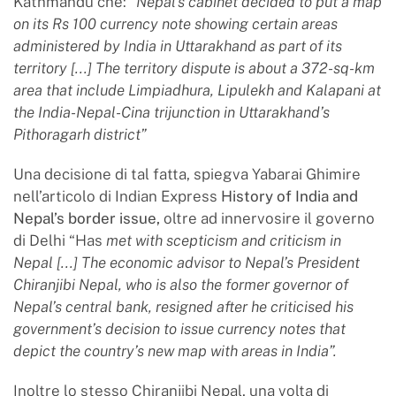
Kathmandu che: “
Nepal’s cabinet decided to put a map
on its Rs 100 currency note showing certain areas
administered by India in Uttarakhand as part of its
territory [...]
The territory dispute is about a 372-sq-km
area that include Limpiadhura, Lipulekh and Kalapani at
the India-Nepal-Cina trijunction in Uttarakhand’s
Pithoragarh district”
Una decisione di tal fatta, spiegva Yabarai Ghimire
nell’articolo di Indian Express
History of India and
Nepal’s border issue,
oltre ad innervosire il governo
di Delhi “Has
met with scepticism and criticism in
Nepal [...] The economic advisor to Nepal’s President
Chiranjibi Nepal, who is also the former governor of
Nepal’s central bank, resigned after he criticised his
government’s decision to issue currency notes that
depict the country’s new map with areas in India”.
Inoltre lo stesso Chiranjibi Nepal, una volta di