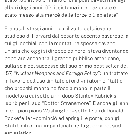
albori degli anni ’60 – il sistema internazionale è
stato messo alla mercè delle forze più spietate”.
Erano gli stessi anni in cui il volto del giovane
studioso di Harvard dal pesante accento bavarese, a
cui gli occhiali con la montatura spessa davano
un’aria che oggi si direbbe da nerd, stava diventando
popolare anche tra il grande pubblico americano,
sulla scia del successo del suo primo best seller del
’57,
“Nuclear Weapons and Foreign Policy
”: un trattato
in favore dell’uso limitato di ordigni atomici “tattici”
che probabilmente ne fece almeno in parte il
modello a cui sette anni dopo Stanley Kubrick si
ispirò per il suo “Dottor Stranamore”. E anche gli anni
in cui pian piano Washington – sotto le ali di Donald
Rockefeller – cominciò ad aprirgli le porte, con gli
Stati Uniti ormai impantanati nella guerra nel sud
est asiatico.