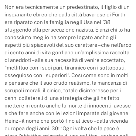
Non era tecnicamente un predestinato, il figlio di un
insegnante ebreo che dalla città bavarese di Fürth
era riparato con la famiglia negli Usa nel ’38
sfuggendo alla persecuzione nazista. E anzi chi lo ha
conosciuto meglio ha sempre legato anche gli
aspetti più spiacevoli del suo carattere – che nell’arco
di cento anni di vita gonfiano un’amplissima raccolta
di aneddoti – alla sua necessità di venire accettato,
“mellifluo con i suoi pari, tirannico con i sottoposti,
ossequioso con i superiori”. Così come sono in molti
a pensare che il suo crudo realismo, la mancanza di
scrupoli morali, il cinico, totale disinteresse per i
danni collaterali di una strategia che gli ha fatto
mettere in conto anche la morte di innocenti, avesse
a che fare anche con le lezioni imparate dal giovane
Heinz – il nome che portò fino al liceo – dalla vicenda
europea degli anni ’30: “Ogni volta che la pace è
stato l’obiettivo primario di una politica – scrisse agli