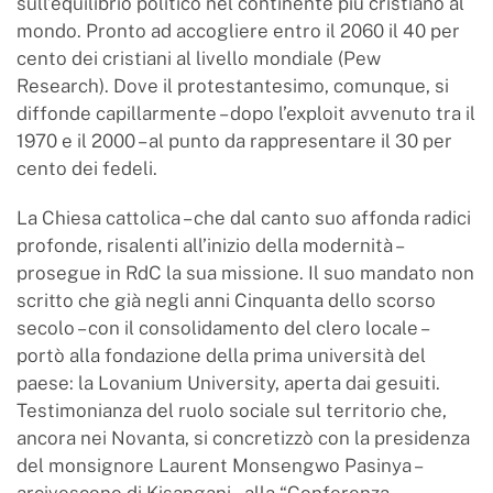
sull’equilibrio politico nel continente più cristiano al
mondo. Pronto ad accogliere entro il 2060 il 40 per
cento dei cristiani al livello mondiale (Pew
Research). Dove il protestantesimo, comunque, si
diffonde capillarmente – dopo l’exploit avvenuto tra il
1970 e il 2000 – al punto da rappresentare il 30 per
cento dei fedeli.
La Chiesa cattolica – che dal canto suo affonda radici
profonde, risalenti all’inizio della modernità –
prosegue in RdC la sua missione. Il suo mandato non
scritto che già negli anni Cinquanta dello scorso
secolo – con il consolidamento del clero locale –
portò alla fondazione della prima università del
paese: la Lovanium University, aperta dai gesuiti.
Testimonianza del ruolo sociale sul territorio che,
ancora nei Novanta, si concretizzò con la presidenza
del monsignore Laurent Monsengwo Pasinya –
arcivescono di Kisangani – alla “Conferenza