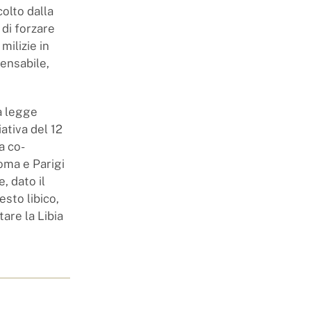
olto dalla
di forzare
milizie in
pensabile,
a legge
iativa del 12
a co-
oma e Parigi
, dato il
esto libico,
are la Libia