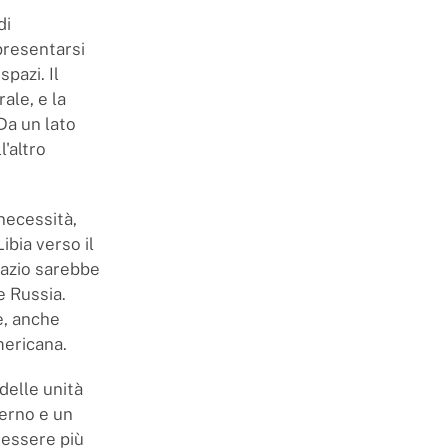
di
presentarsi
pazi. Il
ale, e la
Da un lato
l'altro
necessità,
ibia verso il
pazio sarebbe
e Russia.
e, anche
mericana.
delle unità
verno e un
 essere più