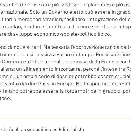
uesto fronte e ricevere più sostegno diplomatico e più asc
ernazionale. Solo un Governo eletto può essere in grado 
ilitari e mercenari stranieri, facilitare l’integrazione delle 
regolari, produrre il contesto di sicurezza interna indis
are di sviluppo economico-sociale-politico libico.
ono dunque stretti. Necessaria l’approvazione rapida dell
trimenti non si riuscirà a votare in tempo. Poi ci sarà l’iniz
 Conferenza Internazionale promossa dalla Francia con l
taliana: un allineamento importante, perché l’intesa tra R
ome su un’ampia serie di dossier potrebbe essere cruciale
e svolto dai due Paesi in Europa. Nello specifico nel cont
-italiano potrebbe essere la forza motrice in grado di port
tano.
tti, Analista geopolitico ed Editorialista