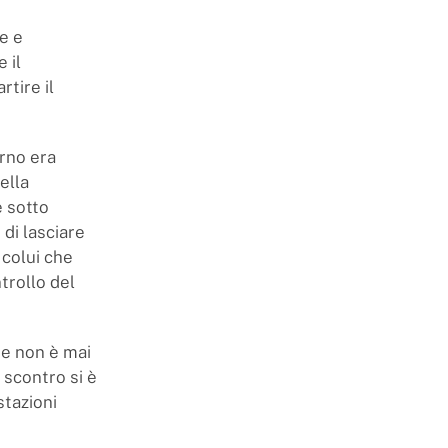
e e
 il
tire il
erno era
ella
e sotto
 di lasciare
 colui che
trollo del
te non è mai
 scontro si è
stazioni