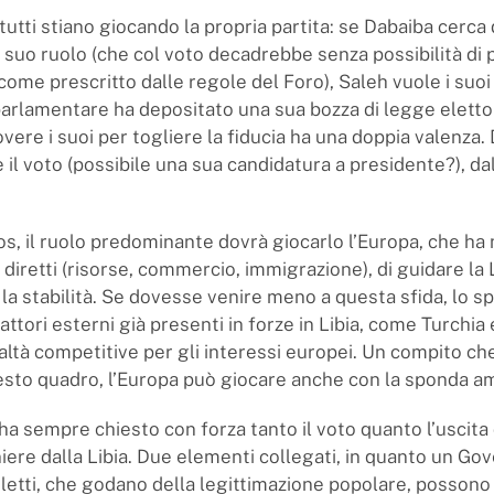
tutti stiano giocando la propria partita: se Dabaiba cerca 
 suo ruolo (che col voto decadrebbe senza possibilità di 
 come prescritto dalle regole del Foro), Saleh vuole i suoi s
arlamentare ha depositato una sua bozza di legge elettor
vere i suoi per togliere la fiducia ha una doppia valenza. 
e il voto (possibile una sua candidatura a presidente?), dal
os, il ruolo predominante dovrà giocarlo l’Europa, che ha 
 diretti (risorse, commercio, immigrazione), di guidare la L
 la stabilità. Se dovesse venire meno a questa sfida, lo s
ttori esterni già presenti in forze in Libia, come Turchia 
ltà competitive per gli interessi europei. Un compito ch
esto quadro, l’Europa può giocare anche con la sponda a
a sempre chiesto con forza tanto il voto quanto l’uscita 
iere dalla Libia. Due elementi collegati, in quanto un Go
letti, che godano della legittimazione popolare, possono