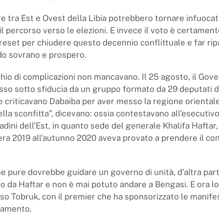
e tra Est e Ovest della Libia potrebbero tornare infuocat
l percorso verso le elezioni. E invece il voto è certamente
eset per chiudere questo decennio conflittuale e far ripar
do sovrano e prospero.
schio di complicazioni non mancavano. Il 25 agosto, il Gov
sso sotto sfiducia da un gruppo formato da 29 deputati d
e criticavano Dabaiba per aver messo la regione oriental
lla sconfitta”, dicevano: ossia contestavano all'esecutivo
ttadini dell’Est, in quanto sede del generale Khalifa Haftar,
era 2019 all'autunno 2020 aveva provato a prendere il con
che pure dovrebbe guidare un governo di unità, d’altra par
to da Haftar e non è mai potuto andare a Bengasi. E ora lo
so Tobruk, con il premier che ha sponsorizzato le manife
rlamento.