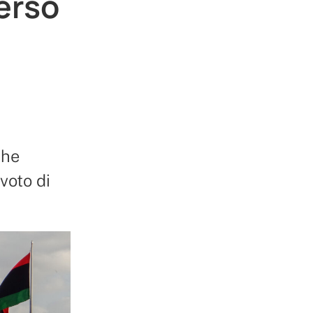
verso
che
 voto di