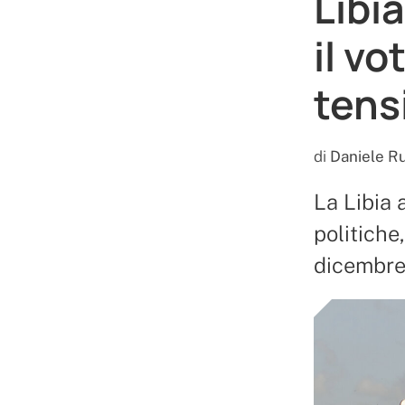
Libia
il v
tens
di
Daniele Ru
La Libia 
politiche,
dicembre 