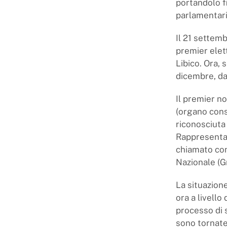
portandolo f
parlamentari
Il 21 settemb
premier elett
Libico. Ora, 
dicembre, dat
Il premier no
(organo consu
riconosciuta
Rappresentan
chiamato con
Nazionale (G
La situazione
ora a livello
processo di s
sono tornate 