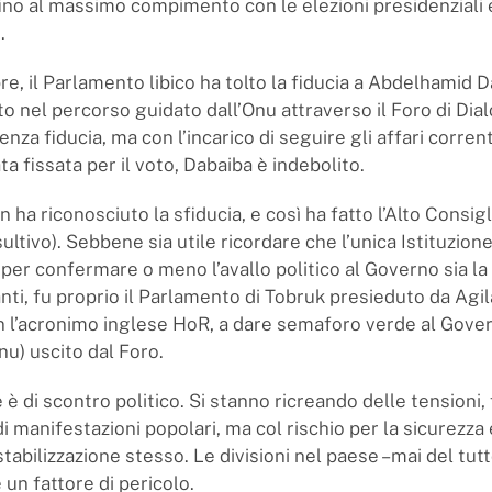
ino al massimo compimento con le elezioni presidenziali 
.
re, il Parlamento libico ha tolto la fiducia a Abdelhamid D
o nel percorso guidato dall’Onu attraverso il Foro di Dial
senza fiducia, ma con l’incarico di seguire gli affari corrent
a fissata per il voto, Dabaiba è indebolito.
n ha riconosciuto la sfiducia, e così ha fatto l’Alto Consigl
ltivo). Sebbene sia utile ricordare che l’unica Istituzion
 per confermare o meno l’avallo politico al Governo sia l
ti, fu proprio il Parlamento di Tobruk presieduto da Agil
 l’acronimo inglese HoR, a dare semaforo verde al Gover
nu) uscito dal Foro.
 è di scontro politico. Si stanno ricreando delle tensioni
 di manifestazioni popolari, ma col rischio per la sicurezza e
tabilizzazione stesso. Le divisioni nel paese –mai del tut
un fattore di pericolo.