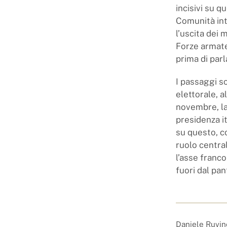
incisivi su q
Comunità int
l’uscita dei m
Forze armate 
prima di parl
I passaggi s
elettorale, al
novembre, la
presidenza i
su questo, c
ruolo central
l’asse franco
fuori dal pan
Daniele Ruvine