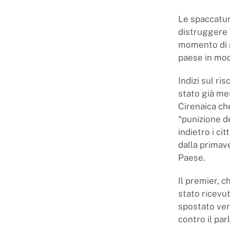
Le spaccatur
distruggere i
momento di r
paese in mo
Indizi sul ri
stato già me
Cirenaica ch
“punizione de
indietro i ci
dalla primav
Paese.
Il premier, 
stato ricevu
spostato ver
contro il pa