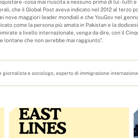
nquistare - cosa mai riuscita a nessuno prima di lui - tutti e
orali, che il Global Post aveva indicato nel 2012 al terzo p
dei nove maggiori leader mondiali e che YouGov nel genn
ficato come la persona più amata in Pakistan e la dodices
mirate a livello internazionale, venga da dire, con il Cin
ve lontane che non avrebbe mai raggiunto”.
è giornalista e sociologo, esperto di immigrazione internaziona