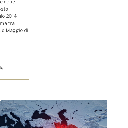
 cinque i
osto
aio 2014
ima tra
que Maggio di
le