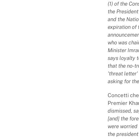
(1) of the Con
the President
and the Natio
expiration of
announcement
who was chair
Minister Imran
says loyalty t
that the no-t
'threat lette
asking for th
Concetti che
Premier Khan,
dismissed, sa
[and] the for
were worried 
the president