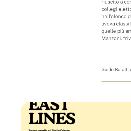
riuscito a co
collegi elett
nell’elenco 
aveva classi
quelle più am
Manzoni, “ri
Guido Bolaffi 