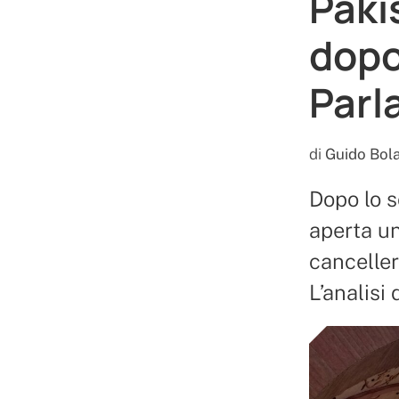
Paki
dopo
Parl
di
Guido Bola
Dopo lo s
aperta una
cancelle
L’analisi 