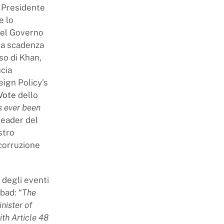
l Presidente
e lo
 del Governo
lla scadenza
so di Khan,
ucia
eign Policy’s
Vote
dello
s ever been
 leader del
stro
 corruzione
 degli eventi
bad: “
The
nister of
ith Article 48