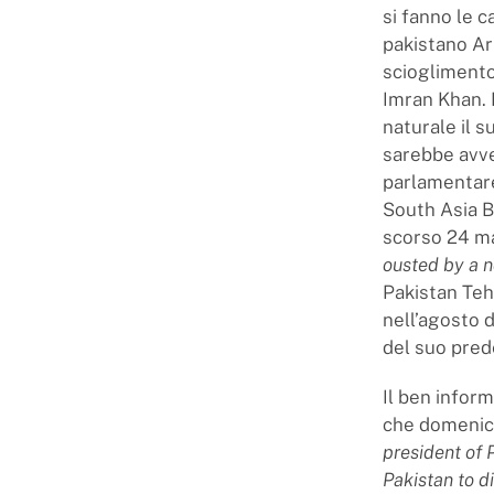
si fanno le 
pakistano Ar
scioglimento
Imran Khan. 
naturale il s
sarebbe avve
parlamentare
South Asia B
scorso 24 ma
ousted by a 
Pakistan Teh
nell’agosto d
del suo pred
Il ben infor
che domenica 
president of P
Pakistan to d