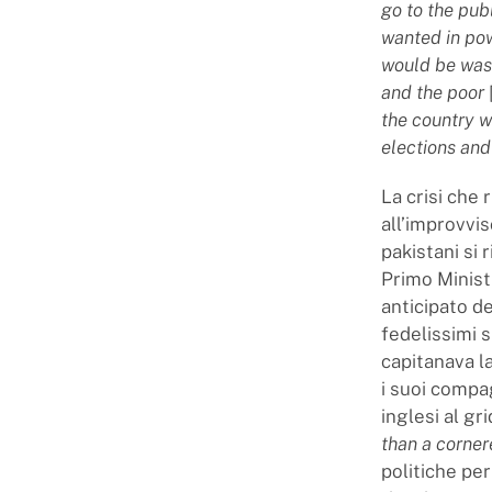
go to the pub
wanted in po
would be was
and the poor
the country w
elections and
La crisi che 
all’improvvi
pakistani si r
Primo Minist
anticipato de
fedelissimi s
capitanava la
i suoi compag
inglesi al gri
than a corner
politiche per