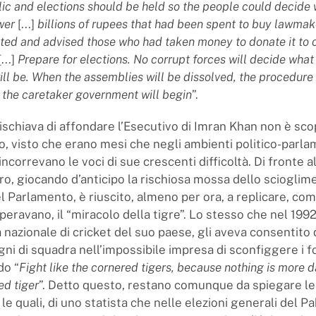
lic and elections should be held so the people could decide
wer
[...]
billions of rupees that had been spent to buy lawmak
ted and advised those who had taken money to donate it to
[...]
Prepare for elections. No corrupt forces will decide what 
ill be. When the assemblies will be dissolved, the procedure 
 the caretaker government will begin
”.
rischiava di affondare l’Esecutivo di Imran Khan non è sco
so, visto che erano mesi che negli ambienti politico-parla
incorrevano le voci di sue crescenti difficoltà. Di fronte all
ro, giocando d’anticipo la rischiosa mossa dello scioglim
l Parlamento, è riuscito, almeno per ora, a replicare, com
peravano, il “miracolo della tigre”. Lo stesso che nel 199
 nazionale di cricket del suo paese, gli aveva consentito 
ni di squadra nell’impossibile impresa di sconfiggere i f
do “
Fight like the cornered tigers, because nothing is more 
ed tiger
”. Detto questo, restano comunque da spiegare le
 le quali, di uno statista che nelle elezioni generali del P