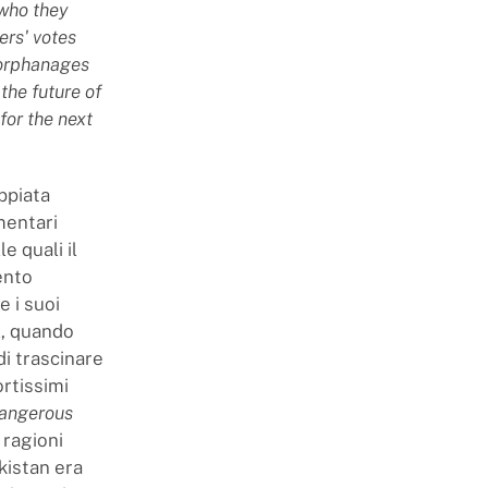
 who they
ers' votes
 orphanages
the future of
for the next
ppiata
mentari
e quali il
ento
e i suoi
2, quando
di trascinare
ortissimi
dangerous
 ragioni
akistan era