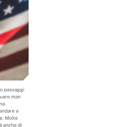
to passaggi
ituare man
una
 andare a
ne. Molte
là anche di