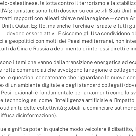
aelo-palestinese, la lotta contro il terrorismo e la stabiliz
ell’Afghanistan: sono tutti dossier su cui se gli Stati Uniti
retti rapporti con alleati chiave nella regione — come Ar
 Uniti, Qatar, Egitto, ma anche Turchia e Israele e tutti gl
 — devono essere attivi. E siccome gli Usa condividono ob
 e geopolitici con molti dei Paesi mediterranei, non int
uiti da Cina e Russia a detrimento di interessi diretti e ind
i sono i temi che vanno dalla transizione energetica ed e
lle rotte commerciali che avvolgono la regione e collegan
he le questioni concatenate che riguardano le nuove conn
ppo di un ambiente digitale e degli standard collegati (do
i Pesi regionali è fondamentale per argomenti come lo sv
 technologies, come l’intelligenza artificiale e l’impatto
otidianità delle collettività globali, a cominciare sul mon
iffusa disinformazione).
e significa poter in qualche modo veicolare il dibattito, i 