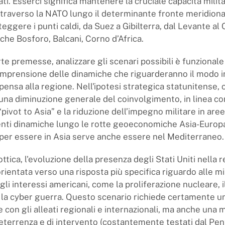
ati. Esserci significa mantenere la cruciale capacità milit
ttraverso la NATO lungo il determinante fronte meridiona
teggere i punti caldi, da Suez a Gibilterra, dal Levante al 
nche Bosforo, Balcani, Corno d’Africa.
te premesse, analizzare gli scenari possibili è funzionale
prensione delle dinamiche che riguarderanno il modo in
ensa alla regione. Nell'ipotesi strategica statunitense, c
na diminuzione generale del coinvolgimento, in linea con
pivot to Asia” e la riduzione dell’impegno militare in aree 
nti dinamiche lungo le rotte geoeconomiche Asia-Europ
per essere in Asia serve anche essere nel Mediterraneo.
ttica, l'evoluzione della presenza degli Stati Uniti nella 
rientata verso una risposta più specifica riguardo alle mi
gli interessi americani, come la proliferazione nucleare, i
 e la cyber guerra. Questo scenario richiede certamente 
 con gli alleati regionali e internazionali, ma anche una
deterrenza e di intervento (costantemente testati dal Pen