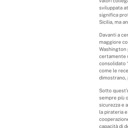
valori colleg
sviluppata a
significa pro
Sicilia, ma a
Davanti a cer
maggiore com
Washington p
certamente u
consolidato “
come le rece
dimostrano, 
Sotto quest'o
sempre più o
sicurezza e a
la pirateria
cooperazione
capacità di 