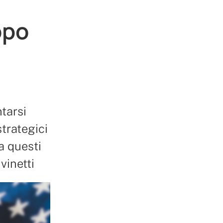
opo
tarsi
strategici
a questi
vinetti