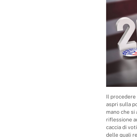
Il procedere
aspri sulla 
mano che si a
riflessione a
caccia di vot
delle quali r