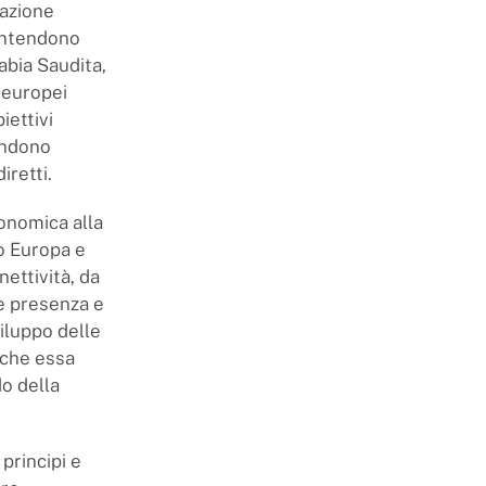
zazione
 intendono
abia Saudita,
i europei
iettivi
endono
iretti.
conomica alla
o Europa e
ettività, da
ve presenza e
iluppo delle
 che essa
do della
principi e