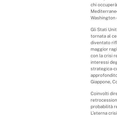
chi occuperà 
Mediterraneo
Washington c
Gli Stati Un
tornata al ce
diventato ri
maggior ragi
con la crisi
interessi deg
strategica-c
approfondito 
Giappone, Co
Coinvolti dir
retrocessioni
probabilità 
L’eterna cris