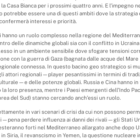
la Casa Bianca per i prossimi quattro anni. E l’impegno n
 potrebbe essere una di questi ambiti dove la strategia 
onfermerà interessi e priorità.
iti hanno un ruolo complesso nella regione del Mediterran
ntro delle dinamiche globali sia con il conflitto in Ucrain
flesso in un ambiente sensibile dove sfogare tensioni corr
one con la guerra di Gaza (bagnata dalle acque del Mare
 regionale connessa. In questo bacino geo strategico si m
li attori regionali — player pesantissimi in termini di trad
ulturale — e delle potenze globali. Russia e Cina hanno i
la loro presenza, mentre i Paesi emergenti dell’Indo Paci
rea del Sud) stanno cercando anch’essi un ruolo.
ettamente in vari scenari di crisi da cui non possono perm
 — pena perdere influenza ai danni dei rivali — gli Stati Un
resteranno forti nel Mediterraneo allargato anche dopo
i in Siria, il revanscismo in Yemen, la questione nucleare ir