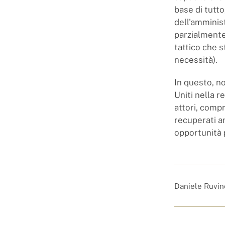
base di tutto
dell'amminis
parzialmente 
tattico che s
necessità).
In questo, no
Uniti nella r
attori, compr
recuperati a
opportunità 
Daniele Ruvine