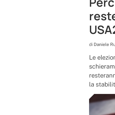
Perc
rest
USA
di
Daniele Ru
Le elezio
schierame
resterann
la stabil