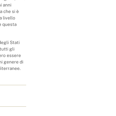
mi anni
a che si è
 livello
'è questa
degli Stati
utti gli
bbero essere
ni genere di
iterranee.