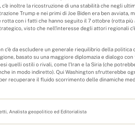
, c'è inoltre la ricostruzione di una stabilità che negli ulti
trazione Trump e nei primi di Joe Biden era ben avviata, m
rotta con i fatti che hanno seguito il 7 ottobre (rotta più a
trategico, visto che nell'interesse degli attori regionali c
n c'è da escludere un generale riequilibrio della politica 
egione, basato su una maggiore diplomazia e dialogo con t
esi quelli ostili o rivali, come l’Iran e la Siria (che potre
nche in modo indiretto). Qui Washington sfrutterebbe og
per recuperare il fluido scorrimento delle dinamiche med
tti, Analista geopolitico ed Editorialista