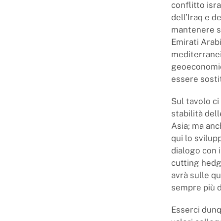
conflitto isr
dell’Iraq e d
mantenere st
Emirati Arabi
mediterranei
geoeconomici
essere sostit
Sul tavolo c
stabilità de
Asia; ma anc
qui lo svilu
dialogo con 
cutting hedge
avrà sulle qu
sempre più d
Esserci dunqu