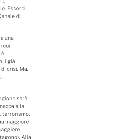
are
le. Esserci
Canale di
 a una
 cui
'è
 il già
di crisi. Ma,
a
regione sarà
nacce alla
l terrorismo,
una maggiore
 maggiore
tagono). Alla