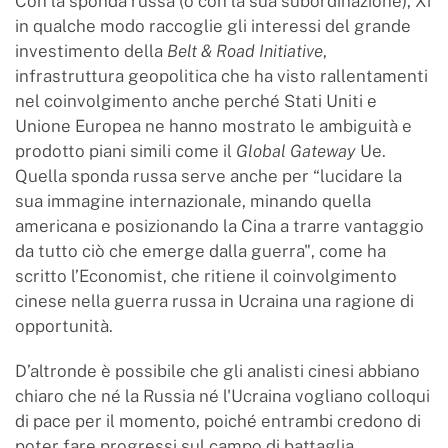
Con la sponda russa (o con la sua subordinazione), Xi
in qualche modo raccoglie gli interessi del grande
investimento della
Belt & Road Initiative
,
infrastruttura geopolitica che ha visto rallentamenti
nel coinvolgimento anche perché Stati Uniti e
Unione Europea ne hanno mostrato le ambiguità e
prodotto piani simili come il
Global Gateway
Ue.
Quella sponda russa serve anche per “lucidare la
sua immagine internazionale, minando quella
americana e posizionando la Cina a trarre vantaggio
da tutto ciò che emerge dalla guerra", come ha
scritto l’Economist, che ritiene il coinvolgimento
cinese nella guerra russa in Ucraina una ragione di
opportunità.
D’altronde è possibile che gli analisti cinesi abbiano
chiaro che né la Russia né l'Ucraina vogliano colloqui
di pace per il momento, poiché entrambi credono di
poter fare progressi sul campo di battaglia.