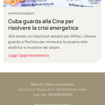
APPROFONDIMENTI
Cuba guarda alla Cina per
risolvere la crisi energetica
Alle prese con blackout sempre più diffusi, L’Avana
guarda a Pechino per rinnovare la propria rete
elettrica e investire nel solare.
Leggi l'approfondimento
Med-Or Italian Foundation
Via Cola di Rienzo 9/11 - 00192 Roma - Italia
Cod. fisc. 96489840585
Privacy e cookie policy