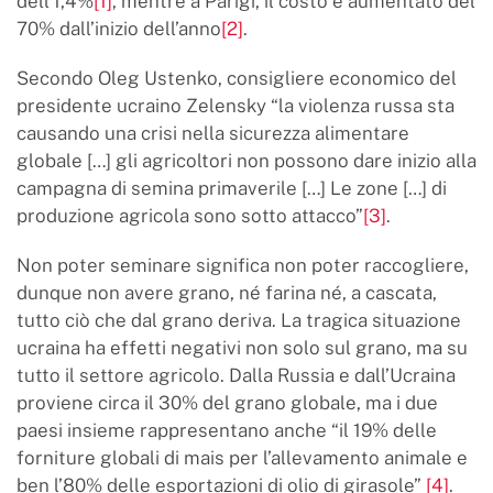
dell’1,4%
[1]
, mentre a Parigi, il costo è aumentato del
70% dall’inizio dell’anno
[2]
.
Secondo Oleg Ustenko, consigliere economico del
presidente ucraino Zelensky “la violenza russa sta
causando una crisi nella sicurezza alimentare
globale […] gli agricoltori non possono dare inizio alla
campagna di semina primaverile […] Le zone […] di
produzione agricola sono sotto attacco”
[3]
.
Non poter seminare significa non poter raccogliere,
dunque non avere grano, né farina né, a cascata,
tutto ciò che dal grano deriva. La tragica situazione
ucraina ha effetti negativi non solo sul grano, ma su
tutto il settore agricolo. Dalla Russia e dall’Ucraina
proviene circa il 30% del grano globale, ma i due
paesi insieme rappresentano anche “il 19% delle
forniture globali di mais per l’allevamento animale e
ben l’80% delle esportazioni di olio di girasole”
[4]
.