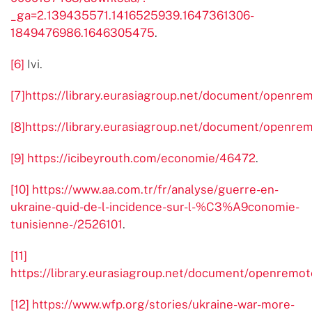
_ga=2.139435571.1416525939.1647361306-
1849476986.1646305475
.
[6]
Ivi.
[7]
https://library.eurasiagroup.net/document/open
[8]
https://library.eurasiagroup.net/document/open
[9]
https://icibeyrouth.com/economie/46472
.
[10]
https://www.aa.com.tr/fr/analyse/guerre-en-
ukraine-quid-de-l-incidence-sur-l-%C3%A9conomie-
tunisienne-/2526101
.
[11]
https://library.eurasiagroup.net/document/openre
[12]
https://www.wfp.org/stories/ukraine-war-more-