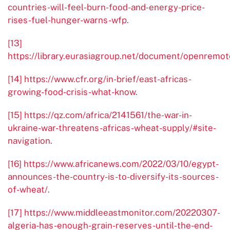
countries-will-feel-burn-food-and-energy-price-
rises-fuel-hunger-warns-wfp
.
[13]
https://library.eurasiagroup.net/document/openre
[14]
https://www.cfr.org/in-brief/east-africas-
growing-food-crisis-what-know
.
[15]
https://qz.com/africa/2141561/the-war-in-
ukraine-war-threatens-africas-wheat-supply/#site-
navigation
.
[16]
https://www.africanews.com/2022/03/10/egypt-
announces-the-country-is-to-diversify-its-sources-
of-wheat/
.
[17]
https://www.middleeastmonitor.com/20220307-
algeria-has-enough-grain-reserves-until-the-end-