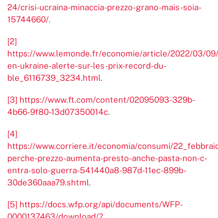
24/crisi-ucraina-minaccia-prezzo-grano-mais-soia-
15744660/
.
[2]
https://www.lemonde.fr/economie/article/2022/03/09
en-ukraine-alerte-sur-les-prix-record-du-
ble_6116739_3234.html
.
[3]
https://www.ft.com/content/02095093-329b-
4b66-9f80-13d07350014c
.
[4]
https://www.corriere.it/economia/consumi/22_febbrai
perche-prezzo-aumenta-presto-anche-pasta-non-c-
entra-solo-guerra-541440a8-987d-11ec-899b-
30de360aaa79.shtml
.
[5]
https://docs.wfp.org/api/documents/WFP-
0000137463/download/?